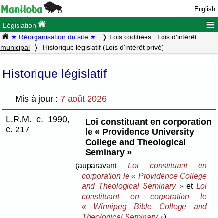
English
≡
Législation
★ Réorganisation du site ★
Lois codifiées :
Lois d'intérêt
municipal
Historique législatif (Lois d'intérêt privé)
Historique législatif
Mis à jour :
7 août 2026
L.R.M. c. 1990,
Loi constituant en corporation
c. 217
le « Providence University
College and Theological
Seminary »
(auparavant
Loi constituant en
corporation le « Providence College
and Theological Seminary »
et
Loi
constituant en corporation le
« Winnipeg Bible College and
Theological Seminary »
)