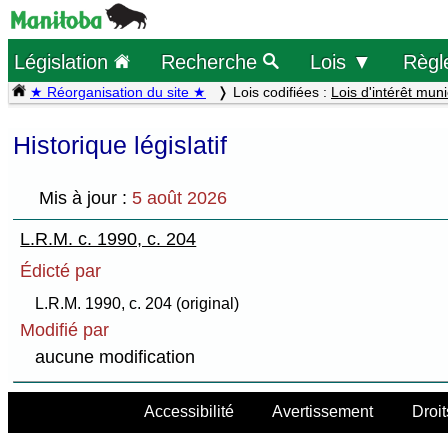
Législation
Recherche
Lois ▼
Règl
★ Réorganisation du site ★
Lois codifiées :
Lois d'intérêt muni
Historique législatif
Mis à jour :
5 août 2026
L.R.M. c. 1990, c. 204
Édicté par
L.R.M. 1990, c. 204 (original)
Modifié par
aucune modification
Accessibilité
Avertissement
Droit