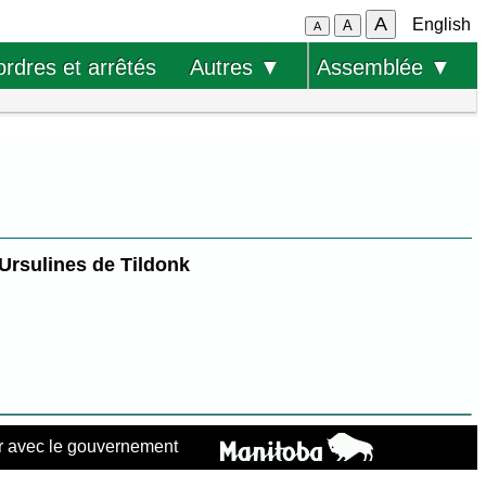
A
English
A
A
ordres et arrêtés
Autres ▼
Assemblée ▼
 Ursulines de Tildonk
 avec le gouvernement