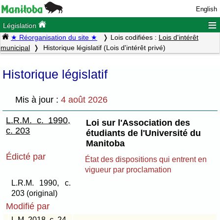
English
≡
Législation
★ Réorganisation du site ★
Lois codifiées :
Lois d'intérêt
municipal
Historique législatif (Lois d'intérêt privé)
Historique législatif
Mis à jour :
4 août 2026
L.R.M. c. 1990,
Loi sur l'Association des
c. 203
étudiants de l'Université du
Manitoba
Édicté par
État des dispositions qui entrent en
vigueur par proclamation
L.R.M. 1990, c.
203 (original)
Modifié par
L.M. 2018, c. 24