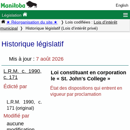
English
≡
Législation
★ Réorganisation du site ★
Lois codifiées :
Lois d'intérêt
municipal
Historique législatif (Lois d'intérêt privé)
Historique législatif
Mis à jour :
7 août 2026
L.R.M. c. 1990,
Loi constituant en corporation
c. 171
le « St. John's College »
Édicté par
État des dispositions qui entrent en
vigueur par proclamation
L.R.M. 1990, c.
171 (original)
Modifié par
aucune
modification