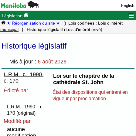
English
≡
Législation
★ Réorganisation du site ★
Lois codifiées :
Lois d'intérêt
municipal
Historique législatif (Lois d'intérêt privé)
Historique législatif
Mis à jour :
6 août 2026
L.R.M. c. 1990,
Loi sur le chapitre de la
c. 170
cathédrale St. John
Édicté par
État des dispositions qui entrent en
vigueur par proclamation
L.R.M. 1990, c.
170 (original)
Modifié par
aucune
modification