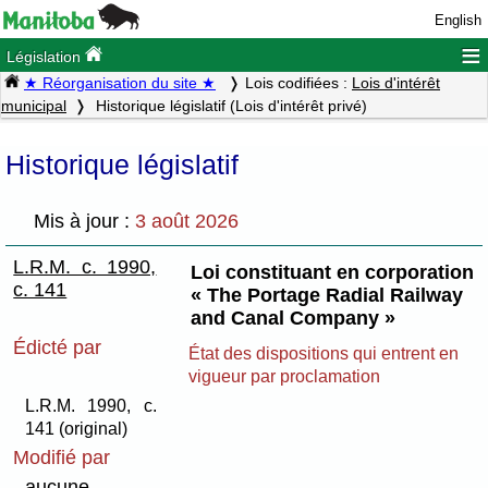
English
≡
Législation
★ Réorganisation du site ★
Lois codifiées :
Lois d'intérêt
municipal
Historique législatif (Lois d'intérêt privé)
Historique législatif
Mis à jour :
3 août 2026
L.R.M. c. 1990,
Loi constituant en corporation
c. 141
« The Portage Radial Railway
and Canal Company »
Édicté par
État des dispositions qui entrent en
vigueur par proclamation
L.R.M. 1990, c.
141 (original)
Modifié par
aucune