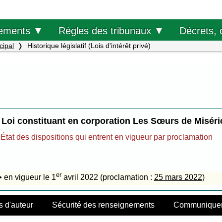
Décrets, 
ements ▼
Règles des tribunaux ▼
cipal
Historique législatif (Lois d'intérêt privé)
Loi constituant en corporation Les Sœurs de Misér
État des dispositions qui entrent en vigueur par proclamation
er
• en vigueur le 1
avril 2022 (proclamation :
25 mars 2022
)
s d'auteur
Sécurité des renseignements
Communiquer