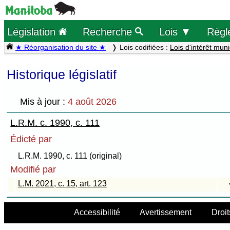
Législation
Recherche
Lois ▼
Règl
★ Réorganisation du site ★
Lois codifiées :
Lois d'intérêt muni
Historique législatif
Mis à jour :
4 août 2026
L.R.M. c. 1990, c. 111
Édicté par
L.R.M. 1990, c. 111 (original)
Modifié par
L.M. 2021, c. 15, art. 123
Accessibilité
Avertissement
Droit