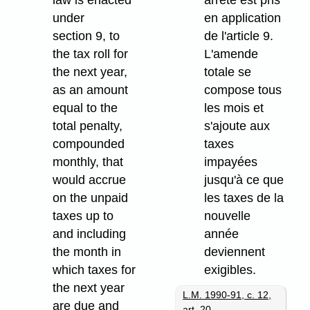
law is enacted
arrêté est pris
under
en application
section 9, to
de l'article 9.
the tax roll for
L'amende
the next year,
totale se
as an amount
compose tous
equal to the
les mois et
total penalty,
s'ajoute aux
compounded
taxes
monthly, that
impayées
would accrue
jusqu'à ce que
on the unpaid
les taxes de la
taxes up to
nouvelle
and including
année
the month in
deviennent
which taxes for
exigibles.
the next year
L.M. 1990-91, c. 12,
are due and
art. 20
.