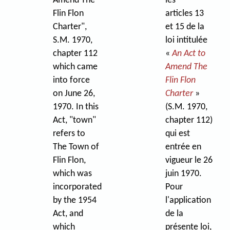
Amend The
les
Flin Flon
articles 13
Charter",
et 15 de la
S.M. 1970,
loi intitulée
chapter 112
«
An Act to
which came
Amend The
into force
Flin Flon
on June 26,
Charter
»
1970. In this
(S.M. 1970,
Act, "town"
chapter 112)
refers to
qui est
The Town of
entrée en
Flin Flon,
vigueur le 26
which was
juin 1970.
incorporated
Pour
by the 1954
l'application
Act, and
de la
which
présente loi,