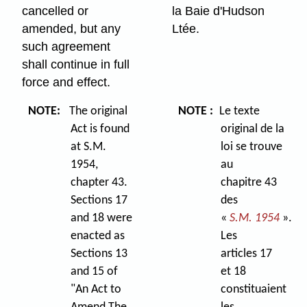
cancelled or
la Baie d'Hudson
amended, but any
Ltée.
such agreement
shall continue in full
force and effect.
NOTE:
The original
NOTE :
Le texte
Act is found
original de la
at S.M.
loi se trouve
1954,
au
chapter 43.
chapitre 43
Sections 17
des
and 18 were
«
S.M. 1954
».
enacted as
Les
Sections 13
articles 17
and 15 of
et 18
"An Act to
constituaient