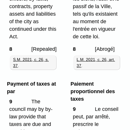
contracts, property
passif de la Ville,
assets and liabilities
tels qu'ils existaient
of the city as
au moment de
continued under this
l'entrée en vigueur
Act.
de cette loi.
8
[Repealed]
8
[Abrogé]
S.M. 2021, c. 26, s.
L.M. 2021, c. 26, art.
37
.
37
.
Payment of taxes at
Paiement
par
proportionnel des
taxes
9
The
council may by by-
9
Le conseil
law provide that
peut, par arrêté,
taxes are due and
prescrire le