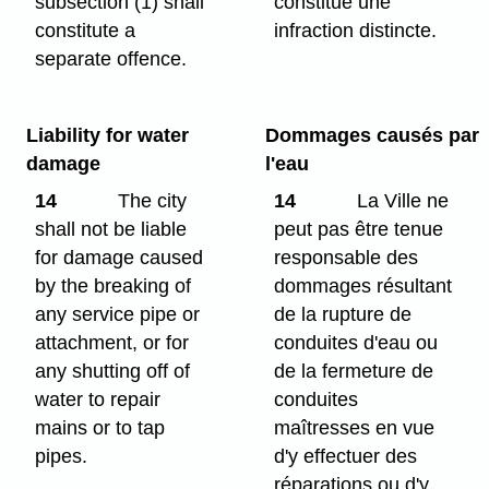
subsection (1) shall
constitue une
constitute a
infraction distincte.
separate offence.
Liability for water
Dommages causés par
damage
l'eau
14
The city
14
La Ville ne
shall not be liable
peut pas être tenue
for damage caused
responsable des
by the breaking of
dommages résultant
any service pipe or
de la rupture de
attachment, or for
conduites d'eau ou
any shutting off of
de la fermeture de
water to repair
conduites
mains or to tap
maîtresses en vue
pipes.
d'y effectuer des
réparations ou d'y