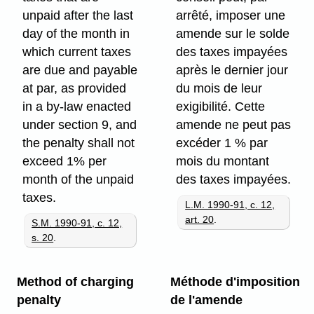
unpaid after the last
arrêté, imposer une
day of the month in
amende sur le solde
which current taxes
des taxes impayées
are due and payable
après le dernier jour
at par, as provided
du mois de leur
in a by-law enacted
exigibilité. Cette
under section 9, and
amende ne peut pas
the penalty shall not
excéder 1 % par
exceed 1% per
mois du montant
month of the unpaid
des taxes impayées.
taxes.
L.M. 1990-91, c. 12,
art. 20
.
S.M. 1990-91, c. 12,
s. 20
.
Method of charging
Méthode d'imposition
penalty
de l'amende