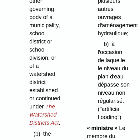
plusieurs
other
autres
governing
ouvrages
body of a
d'aménagement
municipality,
hydraulique;
school
district or
b)
à
school
l'occasion
division, or
de laquelle
of a
le niveau du
watershed
plan d'eau
district
dépasse son
established
niveau non
or continued
régularisé.
under
The
("artificial
Watershed
flooding")
Districts Act
,
« ministre »
Le
(b)
the
membre du