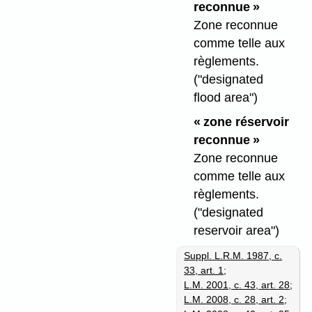
reconnue »
Zone reconnue
comme telle aux
règlements.
("designated
flood area")
« zone réservoir
reconnue »
Zone reconnue
comme telle aux
règlements.
("designated
reservoir area")
Suppl. L.R.M. 1987, c.
33, art. 1
;
L.M. 2001, c. 43, art. 28
;
L.M. 2008, c. 28, art. 2
;