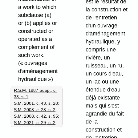
est le résultat de
a work to which
la construction et
subclause (a)
de l'entretien
or (b) applies or
d'un ouvrage
constructed or
d'aménagement
operated as a
hydraulique, y
complement of
compris une
such work.
rivière, un
(« ouvrages
ruisseau, un ru,
d'aménagement
un cours d'eau,
hydraulique »)
un lac ou une
étendue d'eau
R.S.M. 1987 Supp., c.
33, s. 1
;
déjà existante
S.M. 2001, c. 43, s. 28
;
mais qui s'est
S.M. 2008, c. 28, s. 2
;
agrandie du fait
S.M. 2008, c. 42, s. 95
;
de la
S.M. 2021, c. 29, s. 2
.
construction et
de l'entretien