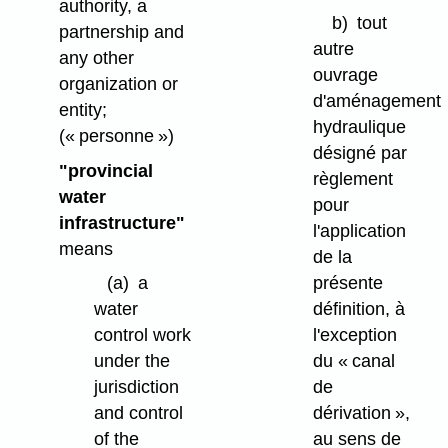
authority, a
b)
tout
partnership and
autre
any other
ouvrage
organization or
d'aménagement
entity;
hydraulique
(« personne »)
désigné par
"provincial
règlement
water
pour
infrastructure"
l'application
means
de la
présente
(a)
a
définition, à
water
l'exception
control work
du « canal
under the
de
jurisdiction
dérivation »,
and control
au sens de
of the