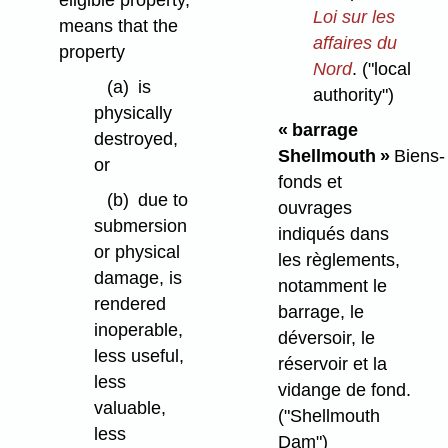
eligible property,
Loi sur les
means that the
affaires du
property
Nord
.
("local
(a)
is
authority")
physically
« barrage
destroyed,
Shellmouth »
Biens-
or
fonds et
(b)
due to
ouvrages
submersion
indiqués dans
or physical
les règlements,
damage, is
notamment le
rendered
barrage, le
inoperable,
déversoir, le
less useful,
réservoir et la
less
vidange de fond.
valuable,
("Shellmouth
less
Dam")