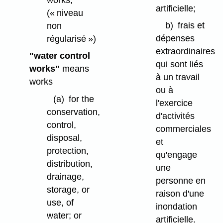
artificielle;
(« niveau
b)
frais et
non
dépenses
régularisé »)
extraordinaires
"water control
qui sont liés
works"
means
à un travail
works
ou à
(a)
for the
l'exercice
conservation,
d'activités
control,
commerciales
disposal,
et
protection,
qu'engage
distribution,
une
drainage,
personne en
storage, or
raison d'une
use, of
inondation
water; or
artificielle.