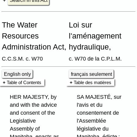
Search in this Act
The Water
Loi sur
Resources
l'aménagement
Administration Act,
hydraulique,
C.C.S.M. c. W70
c. W70 de la C.P.L.M.
English only
français seulement
Table of Contents
Table des matières
HER MAJESTY, by
SA MAJESTÉ, sur
and with the advice
l'avis et du
and consent of the
consentement de
Legislative
l'Assemblée
Assembly of
législative du
Manitoba, enacts as
Manitoba, édicte :