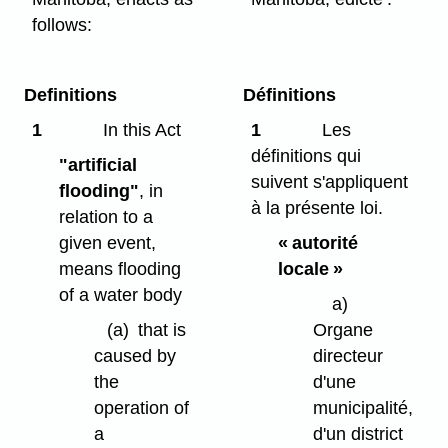
follows:
Definitions
Définitions
1
In this Act
1
Les
définitions qui
"artificial
suivent s'appliquent
flooding"
, in
à la présente loi.
relation to a
given event,
« autorité
means flooding
locale »
of a water body
a)
(a)
that is
Organe
caused by
directeur
the
d'une
operation of
municipalité,
a
d'un district