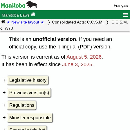
Français
≡
Manitoba Laws
★ New site layout ★
Consolidated Acts:
C.C.S.M.
C.C.S.M.
c. W70
This is an
unofficial version
. If you need an
official copy, use the
bilingual (PDF) version
.
This version is current as of
August 5, 2026
.
It has been in effect since
June 3, 2025
.
Legislative history
Previous version(s)
Regulations
Minister responsible