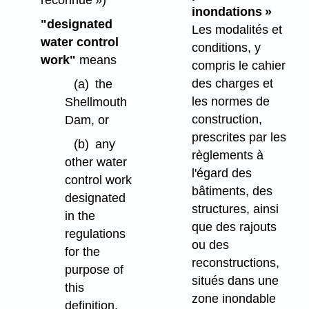
reconnue »)
inondations »
"designated
Les modalités et
water control
conditions, y
work"
means
compris le cahier
des charges et
(a)
the
les normes de
Shellmouth
construction,
Dam, or
prescrites par les
(b)
any
règlements à
other water
l'égard des
control work
bâtiments, des
designated
structures, ainsi
in the
que des rajouts
regulations
ou des
for the
reconstructions,
purpose of
situés dans une
this
zone inondable
definition,