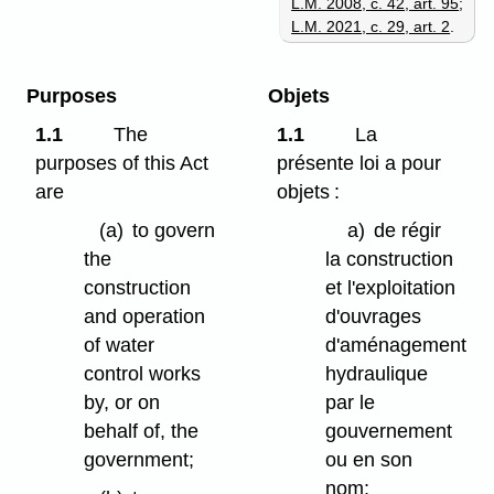
L.M. 2008, c. 42, art. 95
;
L.M. 2021, c. 29, art. 2
.
Purposes
Objets
1.1
The
1.1
La
purposes of this Act
présente loi a pour
are
objets :
(a)
to govern
a)
de régir
the
la construction
construction
et l'exploitation
and operation
d'ouvrages
of water
d'aménagement
control works
hydraulique
by, or on
par le
behalf of, the
gouvernement
government;
ou en son
nom;