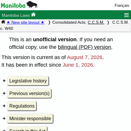
Français
≡
Manitoba Laws
★ New site layout ★
Consolidated Acts:
C.C.S.M.
C.C.S.M.
c. W40
This is an
unofficial version
. If you need an
official copy, use the
bilingual (PDF) version
.
This version is current as of
August 7, 2026
.
It has been in effect since
June 1, 2026
.
Legislative history
Previous version(s)
Regulations
Minister responsible