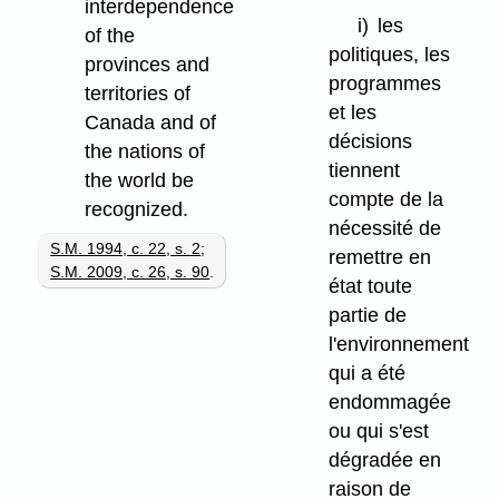
interdependence
i)
les
of the
politiques, les
provinces and
programmes
territories of
et les
Canada and of
décisions
the nations of
tiennent
the world be
compte de la
recognized.
nécessité de
S.M. 1994, c. 22, s. 2
;
remettre en
S.M. 2009, c. 26, s. 90
.
état toute
partie de
l'environnement
qui a été
endommagée
ou qui s'est
dégradée en
raison de