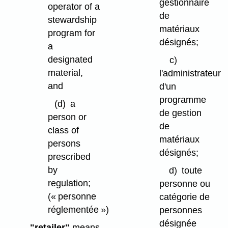
gestionnaire
operator of a
de
stewardship
matériaux
program for
désignés;
a
designated
c)
material,
l'administrateur
and
d'un
programme
(d)
a
de gestion
person or
de
class of
matériaux
persons
désignés;
prescribed
by
d)
toute
regulation;
personne ou
(« personne
catégorie de
réglementée »)
personnes
désignée
"retailer"
means