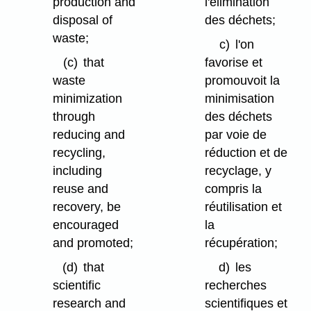
production and
l'élimination
disposal of
des déchets;
waste;
c)
l'on
(c)
that
favorise et
waste
promouvoit la
minimization
minimisation
through
des déchets
reducing and
par voie de
recycling,
réduction et de
including
recyclage, y
reuse and
compris la
recovery, be
réutilisation et
encouraged
la
and promoted;
récupération;
(d)
that
d)
les
scientific
recherches
research and
scientifiques et