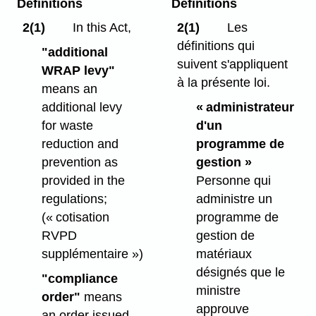
Definitions
Définitions
2(1)
In this Act,
2(1)
Les
définitions qui
"additional
suivent s'appliquent
WRAP levy"
à la présente loi.
means an
additional levy
« administrateur
for waste
d'un
reduction and
programme de
prevention as
gestion »
provided in the
Personne qui
regulations;
administre un
(« cotisation
programme de
RVPD
gestion de
supplémentaire »)
matériaux
désignés que le
"compliance
ministre
order"
means
approuve
an order issued