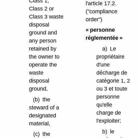
Class 1,
l'article 17.2.
Class 2 or
("compliance
Class 3 waste
order")
disposal
« personne
ground and
réglementée »
any person
retained by
a)
Le
the owner to
propriétaire
operate the
d'une
waste
décharge de
disposal
catégorie 1, 2
ground,
ou 3 et toute
personne
(b)
the
qu'elle
steward of a
charge de
designated
l'exploiter;
material,
b)
le
(c)
the