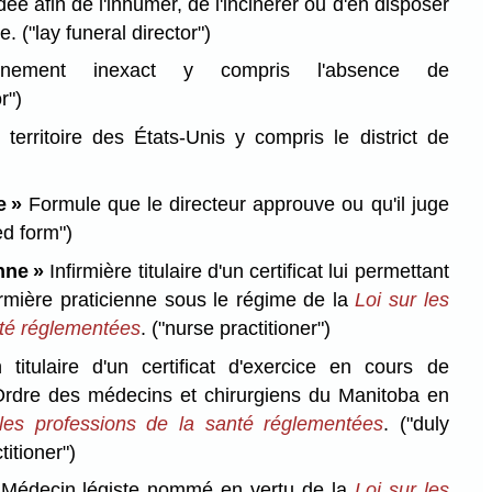
e afin de l'inhumer, de l'incinérer ou d'en disposer
re.
("lay funeral director")
ement inexact y compris l'absence de
r")
territoire des États-Unis y compris le district de
e »
Formule que le directeur approuve ou qu'il juge
d form")
nne »
Infirmière titulaire d'un certificat lui permettant
nfirmière praticienne sous le régime de la
Loi sur les
nté réglementées
.
("nurse practitioner")
titulaire d'un certificat d'exercice en cours de
 l'Ordre des médecins et chirurgiens du Manitoba en
 les professions de la santé réglementées
.
("duly
titioner")
Médecin légiste nommé en vertu de la
Loi sur les