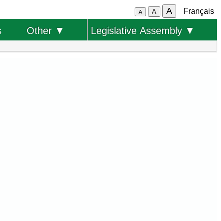
A
Français
A
A
s
Other ▼
Legislative Assembly ▼