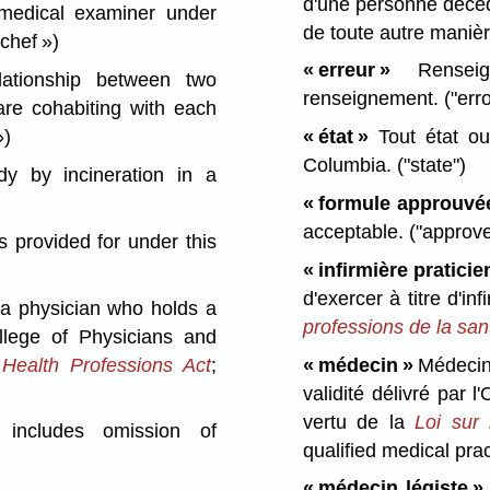
d'une personne décédé
medical examiner under
de toute autre maniè
chef »)
« erreur »
Renseign
tionship between two
renseignement.
("erro
are cohabiting with each
»)
« état »
Tout état ou 
Columbia.
("state")
 by incineration in a
« formule approuvé
acceptable.
("approve
s provided for under this
« infirmière praticie
d'exercer à titre d'i
 physician who holds a
professions de la sa
ollege of Physicians and
Health Professions Act
;
« médecin »
Médecin 
validité délivré par
vertu de la
Loi sur
 includes omission of
qualified medical prac
« médecin légiste »