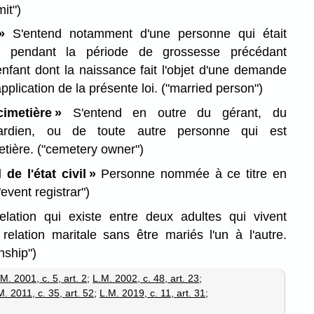
mit")
»
S'entend notamment d'une personne qui était
e pendant la période de grossesse précédant
enfant dont la naissance fait l'objet d'une demande
pplication de la présente loi.
("married person")
imetière »
S'entend en outre du gérant, du
gardien, ou de toute autre personne qui est
etière.
("cemetery owner")
 de l'état civil »
Personne nommée à ce titre en
"event registrar")
lation qui existe entre deux adultes qui vivent
lation maritale sans être mariés l'un à l'autre.
nship")
M. 2001, c. 5, art. 2
;
L.M. 2002, c. 48, art. 23
;
M. 2011, c. 35, art. 52
;
L.M. 2019, c. 11, art. 31
;