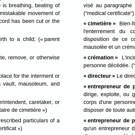
 is breathing, beating of
visé au paragraphe
 unmistakable movement of
("medical certificate")
 cord has been cut or the
« cimetière »
Bien-f
l'enterrement du 
th to a child;
(« parent
disposition de ce c
mausolée et un crém
te, remove, or otherwise
« crémation »
L'inci
personne décédée.
(
lace for the interment or
« directeur »
Le direc
a vault, mausoleum, and
« entrepreneur de 
dirige, exploite, ou
intendent, caretaker, or
corps d'une personne
taire de cimetière »)
disposer de toute au
escribed particulars of a
« entrepreneur de 
ertificat »)
qu'un entrepreneur 