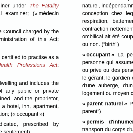
iner under
The Fatality
naturel, indépendamm
al examiner;
(« médecin
conception chez leq
respiration, batte
contraction nettemen
 Council charged by the
ombilical ait été co
nistration of this Act;
ou non.
("birth")
« occupant »
La per
certified to practise as a
personne qui assume 
alth Professions Act
;
ou privé où des pers
le gérant, le gardien
elling and includes the
d'une auberge, d'u
 any public or private
logement ou moyen 
ined, and the proprietor,
« parent naturel »
Pe
a hotel, inn, apartment,
parent")
tion;
(« occupant »)
« permis d'inhumer
icated, prescribed by
transport du corps d
se seulement)