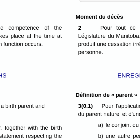
Moment du décès
tive competence of the
2
Pour tout ce 
kes place at the time at
Législature du Manitoba
in function occurs.
produit une cessation irr
personne.
HS
ENREG
Définition de « parent »
 birth parent and
3(0.1)
Pour l'applica
du parent naturel et d'u
a)
le conjoint du
 together with the birth
 statement respecting the
b)
une autre per