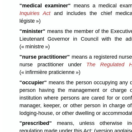
"medical examiner"
means a medical exam
Inquiries Act
and includes the chief medic
légiste »)
"minister"
means the member of the Executive
Lieutenant Governor in Council with the admi
(« ministre »)
"nurse practitioner"
means a registered nurse 
nurse practitioner under
The Regulated He
(« infirmière praticienne »)
"occupier"
means the person occupying any dw
person having the management or charge of
institution where persons are cared for or conf
manager, keeper, or other person in charge of 
lodging-house, or other dwelling or accommoda
"prescribed"
means, unless otherwise ind
regulation made under this Act; (version anglai