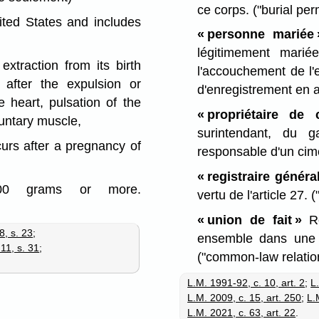
ce corps.
("burial per
ited States and includes
« personne mariée 
légitimement marié
traction from its birth
l'accouchement de l'
 after the expulsion or
d'enregistrement en a
e heart, pulsation of the
« propriétaire de c
untary muscle,
surintendant, du 
curs after a pregnancy of
responsable d'un cim
« registraire général
00 grams or more.
vertu de l'article 27.
(
« union de fait »
Re
8, s. 23
;
ensemble dans une re
11, s. 31
;
("common-law relatio
L.M. 1991-92, c. 10, art. 2
;
L.
L.M. 2009, c. 15, art. 250
;
L.
L.M. 2021, c. 63, art. 22
.