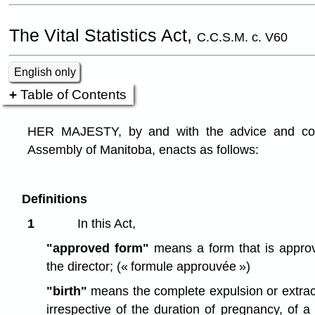
The Vital Statistics Act,
C.C.S.M. c. V60
English only
Table of Contents
HER MAJESTY, by and with the advice and cons
Assembly of Manitoba, enacts as follows:
Definitions
1
In this Act,
"approved form"
means a form that is approv
the director;
(« formule approuvée »)
"birth"
means the complete expulsion or extracti
irrespective of the duration of pregnancy, of a