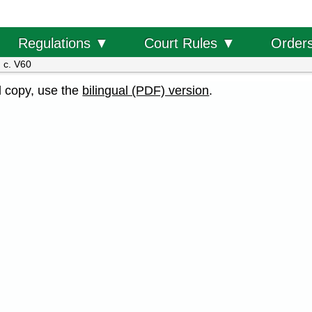
Order
Regulations ▼
Court Rules ▼
 c. V60
al copy, use the
bilingual (PDF) version
.