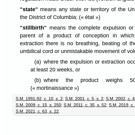
"state"
means any state or territory of the Un
the District of Columbia;
(« état »)
"stillbirth"
means the complete expulsion or ex
parent of a product of conception in which
extraction there is no breathing, beating of th
umbilical cord or unmistakable movement of vol
(a)
where the expulsion or extraction oc
at least 20 weeks, or
(b)
where the product weighs 5
(« mortinaissance »)
S.M. 1991-92, c. 10, s. 2
;
S.M. 2001, c. 5, s. 2
;
S.M. 2002, c. 4
S.M. 2009, c. 15, s. 250
;
S.M. 2011, c. 35, s. 52
;
S.M. 2019, c. 
S.M. 2021, c. 63, s. 22
.