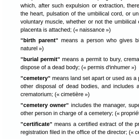
which, after such expulsion or extraction, there
the heart, pulsation of the umbilical cord, or
voluntary muscle, whether or not the umbilical
placenta is attached;
(« naissance »)
"birth parent"
means a person who gives bir
naturel »)
"burial permit"
means a permit to bury, crema
dispose of a dead body;
(« permis d'inhumer »)
"cemetery"
means land set apart or used as a p
other disposal of dead bodies, and includes 
crematorium;
(« cimetière »)
"cemetery owner"
includes the manager, super
other person in charge of a cemetery;
(« proprié
"certificate"
means a certified extract of the pr
registration filed in the office of the director;
(« c