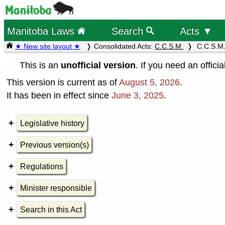
Manitoba Laws
Search
Acts ▼
★ New site layout ★
Consolidated Acts:
C.C.S.M.
C.C.S.M.
This is an
unofficial version
. If you need an offici
This version is current as of
August 5, 2026
.
It has been in effect since
June 3, 2025
.
Legislative history
Previous version(s)
Regulations
Minister responsible
Search in this Act