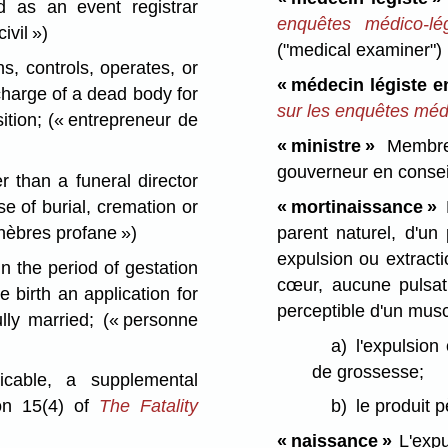
 as an event registrar
enquêtes médico-lé
ivil »)
("medical examiner")
 controls, operates, or
« médecin légiste e
harge of a dead body for
sur les enquêtes méd
sition;
(« entrepreneur de
« ministre »
Membre 
gouverneur en conseil
than a funeral director
e of burial, cremation or
« mortinaissance »
L
nèbres profane »)
parent naturel, d'un
expulsion ou extracti
n the period of gestation
cœur, aucune pulsat
e birth an application for
perceptible d'un muscl
ully married;
(« personne
a)
l'expulsion
de grossesse;
cable, a supplemental
ion 15(4) of
The Fatality
b)
le produit
« naissance »
L'expu