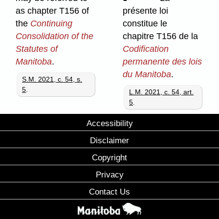
as chapter T156 of
présente loi
the
Continuing
constitue le
Consolidation of the
chapitre T156 de la
Statutes of
Codification
Manitoba
.
permanente des lois
du Manitoba
.
S.M. 2021, c. 54, s.
5
.
L.M. 2021, c. 54, art.
5
.
Accessibility
Disclaimer
Copyright
Privacy
Contact Us