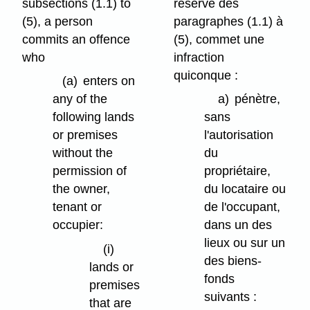
subsections (1.1) to
réserve des
(5), a person
paragraphes (1.1) à
commits an offence
(5), commet une
who
infraction
quiconque :
(a)
enters on
any of the
a)
pénètre,
following lands
sans
or premises
l'autorisation
without the
du
permission of
propriétaire,
the owner,
du locataire ou
tenant or
de l'occupant,
occupier:
dans un des
lieux ou sur un
(i)
des biens-
lands or
fonds
premises
suivants :
that are