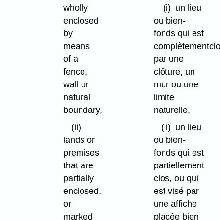
wholly
(i)
un lieu
enclosed
ou bien-
by
fonds qui est
means
complètementcl
of a
par une
fence,
clôture, un
wall or
mur ou une
natural
limite
boundary,
naturelle,
(ii)
(ii)
un lieu
lands or
ou bien-
premises
fonds qui est
that are
partiellement
partially
clos, ou qui
enclosed,
est visé par
or
une affiche
marked
placée bien