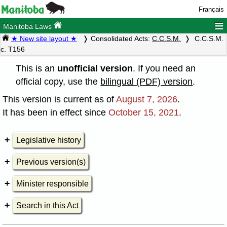
Français
≡
Manitoba Laws
★ New site layout ★
Consolidated Acts:
C.C.S.M.
C.C.S.M.
c. T156
This is an
unofficial version
. If you need an
official copy, use the
bilingual (PDF) version
.
This version is current as of
August 7, 2026
.
It has been in effect since
October 15, 2021
.
Legislative history
Previous version(s)
Minister responsible
Search in this Act