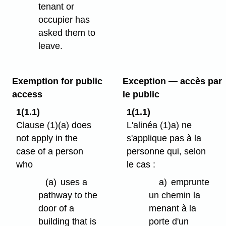
tenant or
occupier has
asked them to
leave.
Exemption for public
Exception — accès par
access
le public
1(1.1)
1(1.1)
Clause (1)⁠(a) does
L'alinéa (1)a) ne
not apply in the
s'applique pas à la
case of a person
personne qui, selon
who
le cas :
(a)
uses a
a)
emprunte
pathway to the
un chemin la
door of a
menant à la
building that is
porte d'un