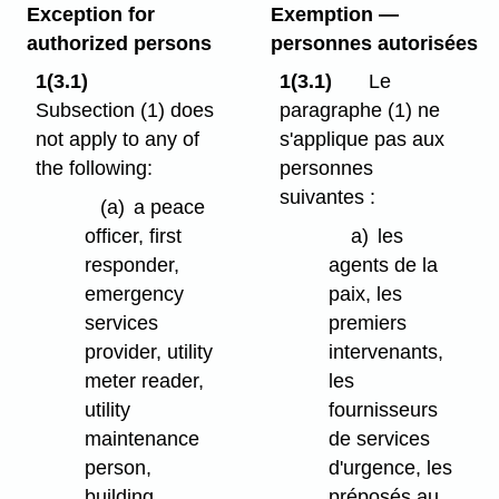
Exception for
Exemption —
authorized persons
personnes autorisées
1(3.1)
1(3.1)
Le
Subsection (1) does
paragraphe (1) ne
not apply to any of
s'applique pas aux
the following:
personnes
suivantes :
(a)
a peace
officer, first
a)
les
responder,
agents de la
emergency
paix, les
services
premiers
provider, utility
intervenants,
meter reader,
les
utility
fournisseurs
maintenance
de services
person,
d'urgence, les
building
préposés au