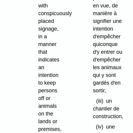
with
en vue, de
conspicuously
manière à
placed
signifier une
signage,
intention
in a
d'empêcher
manner
quiconque
that
d'y entrer ou
indicates
d'empêcher
an
les animaux
intention
qui y sont
to keep
gardés d'en
persons
sortir,
off or
(iii)
un
animals
chantier de
on the
construction,
lands or
(iv)
une
premises,