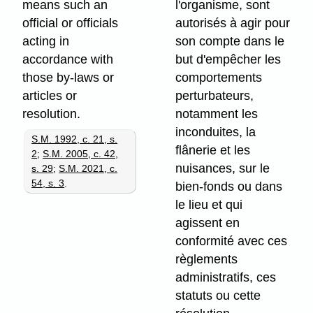
means such an
l'organisme, sont
official or officials
autorisés à agir pour
acting in
son compte dans le
accordance with
but d'empêcher les
those by-laws or
comportements
articles or
perturbateurs,
resolution.
notamment les
inconduites, la
S.M. 1992, c. 21, s.
flânerie et les
2
;
S.M. 2005, c. 42,
nuisances, sur le
s. 29
;
S.M. 2021, c.
54, s. 3
.
bien-fonds ou dans
le lieu et qui
agissent en
conformité avec ces
règlements
administratifs, ces
statuts ou cette