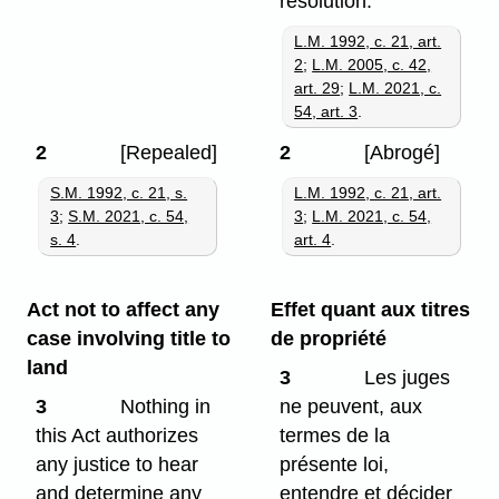
résolution.
L.M. 1992, c. 21, art.
2
;
L.M. 2005, c. 42,
art. 29
;
L.M. 2021, c.
54, art. 3
.
2
[Repealed]
2
[Abrogé]
S.M. 1992, c. 21, s.
L.M. 1992, c. 21, art.
3
;
S.M. 2021, c. 54,
3
;
L.M. 2021, c. 54,
s. 4
.
art. 4
.
Act not to affect any
Effet quant aux titres
case involving title to
de propriété
land
3
Les juges
3
Nothing in
ne peuvent, aux
this Act authorizes
termes de la
any justice to hear
présente loi,
and determine any
entendre et décider