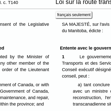
Loi sur la route tr
. c. T140
français seulement
ent of the Legislative
SA MAJESTÉ, sur l'avis 
du Manitoba, édicte :
ed
Entente avec le gouve
ted by the Minister of
1
Le gouvernemen
any other member of the
Transports et des Serv
 order of the Lieutenant
Conseil exécutif désigné
conseil, peut :
nment of Canada, or with
a)
tant conclur
e Government of Canada,
avec un ministre q
, maintenance, and repair,
reconstruction, l'
ithin the province; and
transcanadienne si