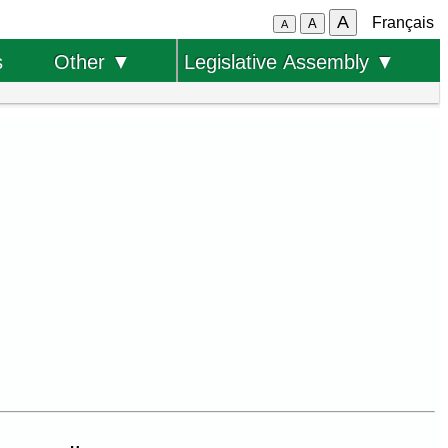
A
Français
A
A
s
Other ▼
Legislative Assembly ▼