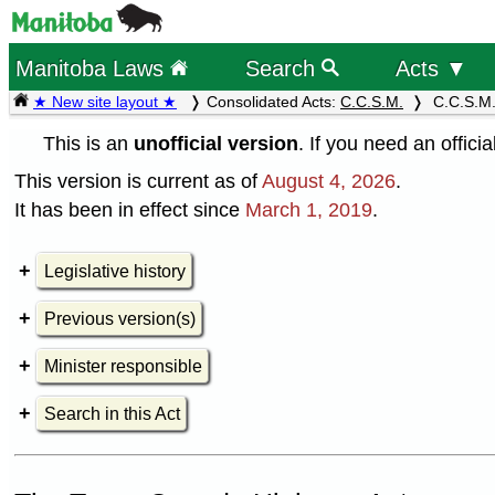
Manitoba Laws
Search
Acts ▼
★ New site layout ★
Consolidated Acts:
C.C.S.M.
C.C.S.M.
This is an
unofficial version
. If you need an offici
This version is current as of
August 4, 2026
.
It has been in effect since
March 1, 2019
.
Legislative history
Previous version(s)
Minister responsible
Search in this Act