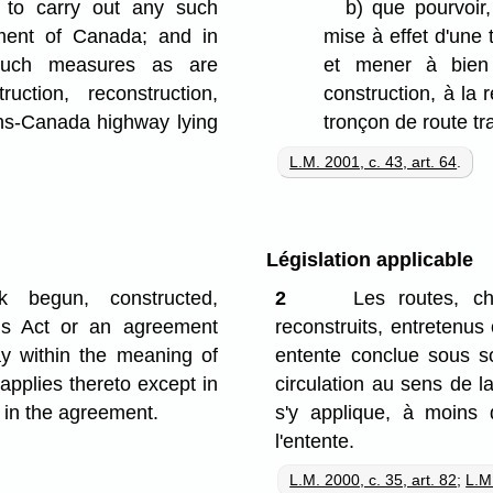
t to carry out any such
b)
que pourvoir
ment of Canada; and in
mise à effet d'une 
 such measures as are
et mener à bien 
uction, reconstruction,
construction, à la 
rans-Canada highway lying
tronçon de route t
L.M. 2001, c. 43, art. 64
.
Législation applicable
 begun, constructed,
2
Les routes, ch
his Act or an agreement
reconstruits, entretenus
ay within the meaning of
entente conclue sous s
 applies thereto except in
circulation au sens de l
y in the agreement.
s'y applique, à moins 
l'entente.
L.M. 2000, c. 35, art. 82
;
L.M.