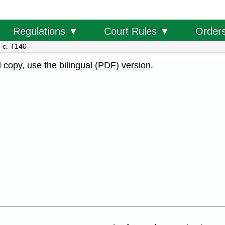
Order
Regulations ▼
Court Rules ▼
 c. T140
al copy, use the
bilingual (PDF) version
.