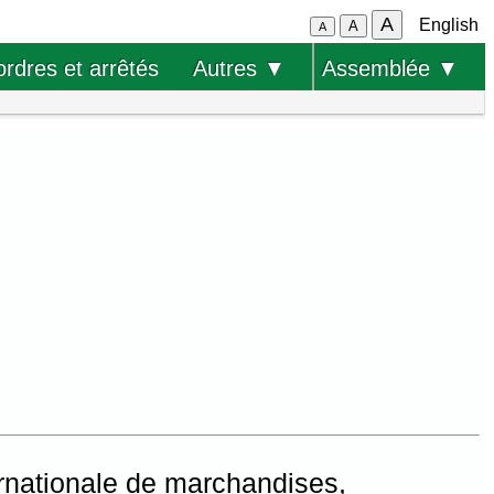
A
English
A
A
ordres et arrêtés
Autres ▼
Assemblée ▼
ternationale de marchandises,