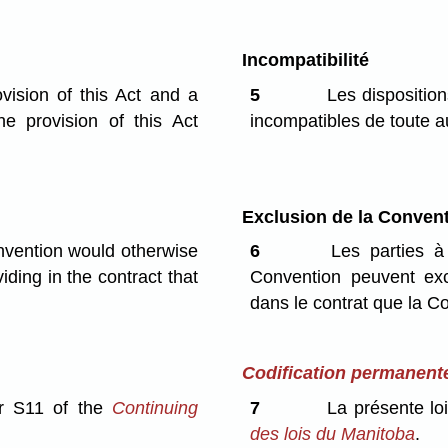
Incompatibilité
vision of this Act and a
5
Les dispositions
he provision of this Act
incompatibles de toute au
Exclusion de la Conven
nvention would otherwise
6
Les parties à 
iding in the contract that
Convention peuvent exc
dans le contrat que la C
Codification permanent
er S11 of the
Continuing
7
La présente loi
des lois du Manitoba
.