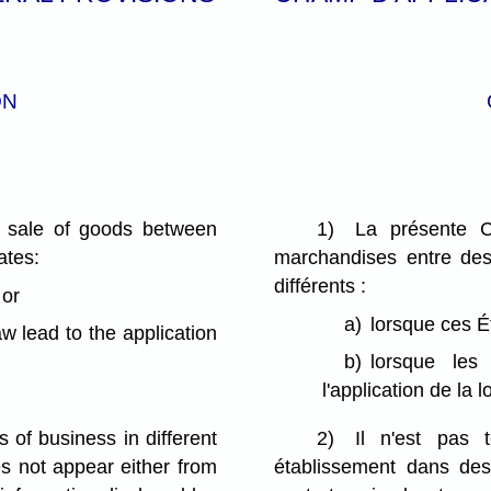
ON
f sale of goods between
1)
La présente C
ates:
marchandises entre des
différents :
 or
a)
lorsque ces É
aw lead to the application
b)
lorsque les
l'application de la l
s of business in different
2)
Il n'est pas 
es not appear either from
établissement dans des 