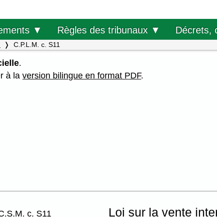
Décrets, 
ements ▼
Règles des tribunaux ▼
.
C.P.L.M. c. S11
ielle
.
er à la
version bilingue en format PDF
.
Loi sur la vente in
C.S.M. c. S11