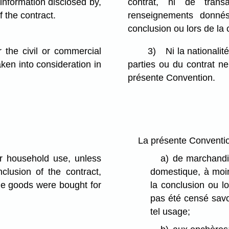
information disclosed by,
contrat, ni de trans
f the contract.
renseignements donné
conclusion ou lors de la 
r the civil or commercial
3)
Ni la nationalit
taken into consideration in
parties ou du contrat ne
présente Convention.
La présente Convention
or household use, unless
a)
de marchandi
clusion of the contract,
domestique, à moi
he goods were bought for
la conclusion ou lo
pas été censé savo
tel usage;