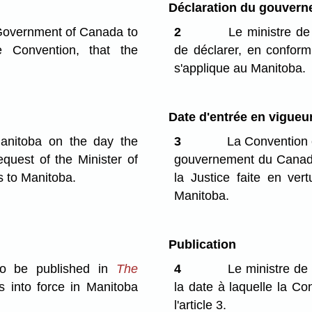
Déclaration du gouver
 Government of Canada to
2
Le ministre de
e Convention, that the
de déclarer, en conformi
s'applique au Manitoba.
Date d'entrée en vigueu
anitoba on the day the
3
La Convention e
quest of the Minister of
gouvernement du Canada 
s to Manitoba.
la Justice faite en ver
Manitoba.
Publication
to be published in
The
4
Le ministre de 
 into force in Manitoba
la date à laquelle la C
l'article 3.