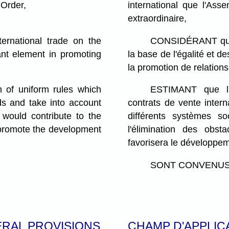
 Order,
international que l'As
extraordinaire,
rnational trade on the
CONSIDÉRANT que 
ant element in promoting
la base de l'égalité et 
la promotion de relations
of uniform rules which
ESTIMANT que l'a
ods and take into account
contrats de vente inter
 would contribute to the
différents systèmes so
d promote the development
l'élimination des obst
favorisera le développe
SONT CONVENUS de
ERAL PROVISIONS
CHAMP D'APPLIC