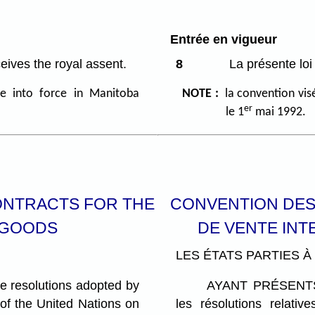
Entrée en vigueur
eives the royal assent.
8
La présente loi 
me into force in Manitoba
NOTE :
la convention vis
er
le 1
mai 1992.
ONTRACTS FOR THE
CONVENTION DES
 GOODS
DE VENTE IN
LES ÉTATS PARTIES 
e resolutions adopted by
AYANT PRÉSENTS À
 of the United Nations on
les résolutions relativ