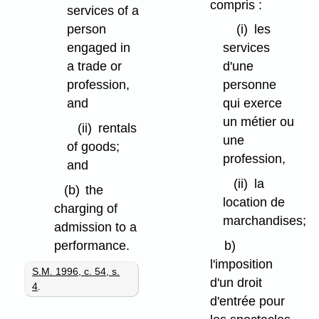
compris :
services of a
person
(i)
les
engaged in
services
a trade or
d'une
profession,
personne
and
qui exerce
un métier ou
(ii)
rentals
une
of goods;
profession,
and
(ii)
la
(b)
the
location de
charging of
marchandises;
admission to a
performance.
b)
l'imposition
S.M. 1996, c. 54, s.
d'un droit
4
.
d'entrée pour