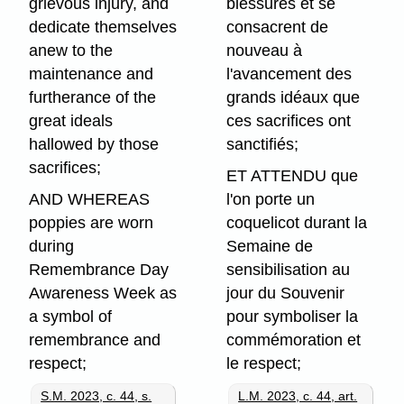
grievous injury, and
blessures et se
dedicate themselves
consacrent de
anew to the
nouveau à
maintenance and
l'avancement des
furtherance of the
grands idéaux que
great ideals
ces sacrifices ont
hallowed by those
sanctifiés;
sacrifices;
ET ATTENDU que
AND WHEREAS
l'on porte un
poppies are worn
coquelicot durant la
during
Semaine de
Remembrance Day
sensibilisation au
Awareness Week as
jour du Souvenir
a symbol of
pour symboliser la
remembrance and
commémoration et
respect;
le respect;
S.M. 2023, c. 44, s.
L.M. 2023, c. 44, art.