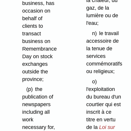
la chaleur, du
business, has
gaz, de la
occasion on
lumière ou de
behalf of
l'eau;
clients to
n)
le travail
transact
accessoire de
business on
la tenue de
Remembrance
services
Day on stock
commémoratifs
exchanges
ou religieux;
outside the
province;
o)
l'exploitation
(p)
the
du bureau d'un
publication of
courtier qui est
newspapers
inscrit à ce
including all
titre en vertu
work
de la
Loi sur
necessary for,