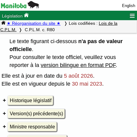
English
≡
Législation
★ Réorganisation du site ★
Lois codifiées :
Lois de la
C.P.L.M.
C.P.L.M. c. R80
Le texte figurant ci-dessous
n'a pas de valeur
officielle
.
Pour consulter le texte officiel, veuillez vous
reporter à la
version bilingue en format PDF
.
Elle est à jour en date du
5 août 2026
.
Elle est en vigueur depuis le
30 mai 2023
.
Historique législatif
Version(s) précédente(s)
Ministre responsable