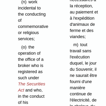
(n)
work
la réception,
incidental to
au paiement et
the conducting
à l'expédition
of
d'animaux de
commemorative
ferme et des
or religious
viandes;
services;
m)
tout
(o)
the
travail sans
operation of
l'exécution
the office of a
duquel, le jour
broker who is
du Souvenir, il
registered as
ne saurait être
such under
fourni d'une
The Securities
manière
Act
and who,
continue de
in the conduct
l'électricité, de
of his