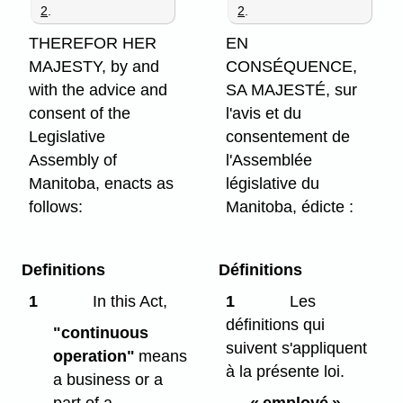
2
.
2
.
THEREFOR HER
EN
MAJESTY, by and
CONSÉQUENCE,
with the advice and
SA MAJESTÉ, sur
consent of the
l'avis et du
Legislative
consentement de
Assembly of
l'Assemblée
Manitoba, enacts as
législative du
follows:
Manitoba, édicte :
Definitions
Définitions
1
In this Act,
1
Les
définitions qui
"continuous
suivent s'appliquent
operation"
means
à la présente loi.
a business or a
part of a
« employé »