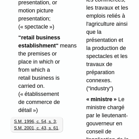
presentation, or
les travaux et les
motion picture
emplois reliés à
presentation;
l'agriculture ainsi
(« spectacle »)
que la
"retail business
présentation et
establishment"
means
la production de
the premises or
spectacles et les
place in which or
travaux de
from which a
préparation
retail business is
connexes.
carried on.
("industry")
(« établissement
« ministre »
Le
de commerce de
ministre chargé
détail »)
par le lieutenant-
S.M. 1996, c. 54, s. 3
;
gouverneur en
S.M. 2001, c. 43, s. 61
.
conseil de