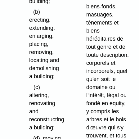
building;
biens-fonds,
(b)
masuages,
erecting,
tènements et
extending,
biens
enlarging,
héréditaires de
placing,
tout genre et de
removing,
toute description,
locating and
corporels et
demolishing
incorporels, quel
a building;
qu'en soit le
domaine ou
(c)
l'intérêt, légal ou
altering,
fondé en equity,
renovating
y compris les
and
arbres et le bois
reconstructing
d'œuvre qui s'y
a building;
trouvent, et tous
(d)
moving