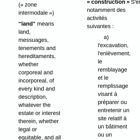
« construction »
S'e
(« zone
notamment des
intermodale »)
activités
"land"
means
suivantes :
land,
a)
messuages,
l'excavation,
tenements and
l'enlèvement,
hereditaments,
le
whether
remblayage
corporeal and
et le
incorporeal, of
remplissage
every kind and
visant à
description,
préparer ou
whatever the
entretenir un
estate or interest
site relatif à
therein, whether
un bâtiment
legal or
ou un
equitable, and all