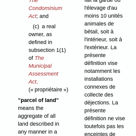
fait la garde ou
The
l'élevage d'au
Condominium
moins 10 unités
Act
; and
animales de
(c)
a real
bétail, soit à
owner, as
l'intérieur, soit à
defined in
l'extérieur. La
subsection 1(1)
présente
of
The
définition vise
Municipal
notamment les
Assessment
installations
Act
.
connexes de
(« propriétaire »)
collecte des
"parcel of land"
déjections. La
means the
présente
aggregate of all
définition ne vise
land described in
toutefois pas les
any manner in a
enceintes de