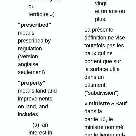
vingt
du
et un ans ou
territoire »)
plus.
"prescribed"
La présente
means
définition ne vise
prescribed by
toutefois pas les
regulation.
baux qui ne
(Version
portent que sur
anglaise
la surface utile
seulement)
dans un
"property"
bâtiment.
means land and
("subdivision")
improvements
« ministre »
Sauf
on land, and
dans la
includes
partie 10, le
(a)
an
ministre nommé
interest in
par le lieutenant-