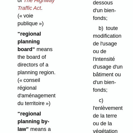
of
The Highway
dessous
Traffic Act
.
d'un bien-
(« voie
fonds;
publique »)
b)
toute
"regional
modification
planning
de l'usage
board"
means
ou de
the board of
l'intensité
directors of a
d'usage d'un
planning region.
bâtiment ou
(« conseil
d'un bien-
régional
fonds;
d'aménagement
c)
du territoire »)
l'enlèvement
"regional
de la terre
planning by-
ou de la
law"
means a
végétation