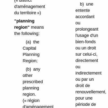
(« district
b)
une
d'aménagement
entente
du territoire »)
accordant
"planning
ou
region"
means
prolongeant
the following:
l'usage d'un
bien-fonds
(a)
the
ou un droit
Capital
sur celui-ci,
Planning
directement
Region;
ou
(b)
any
indirectement
other
ou par un
prescribed
droit de
planning
renouvellement,
region.
pour une
(« région
période de
d'aménagement