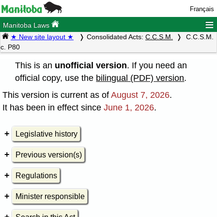
Français
≡
Manitoba Laws
★ New site layout ★
Consolidated Acts:
C.C.S.M.
C.C.S.M.
c. P80
This is an
unofficial version
. If you need an
official copy, use the
bilingual (PDF) version
.
This version is current as of
August 7, 2026
.
It has been in effect since
June 1, 2026
.
Legislative history
Previous version(s)
Regulations
Minister responsible