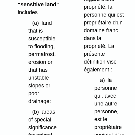
"sensitive land"
propriété, la
includes
personne qui est
propriétaire d'un
(a)
land
domaine franc
that is
dans la
susceptible
propriété. La
to flooding,
présente
permafrost,
définition vise
erosion or
également :
that has
unstable
a)
la
slopes or
personne
poor
qui, avec
drainage;
une autre
personne,
(b)
areas
est le
of special
propriétaire
significance
conjoint d'un