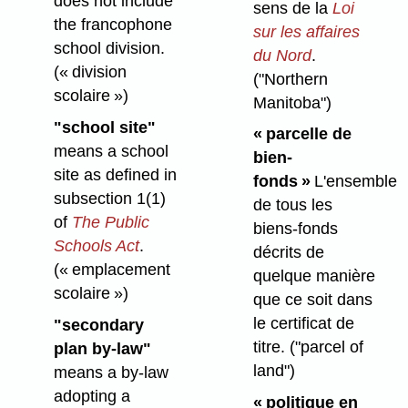
does not include
sens de la
Loi
the francophone
sur les affaires
school division.
du Nord
.
(« division
("Northern
scolaire »)
Manitoba")
"school site"
« parcelle de
means a school
bien-
site as defined in
fonds »
L'ensemble
subsection 1(1)
de tous les
of
The Public
biens-fonds
Schools Act
.
décrits de
(« emplacement
quelque manière
scolaire »)
que ce soit dans
le certificat de
"secondary
titre.
("parcel of
plan by-law"
land")
means a by-law
adopting a
« politique en