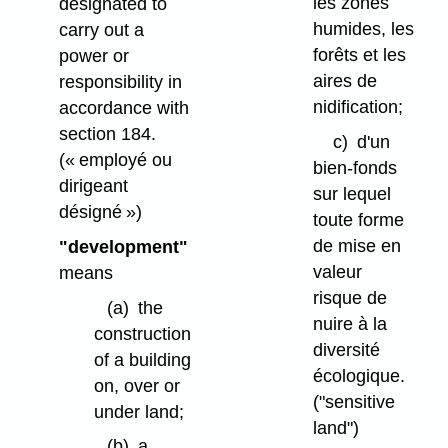
les zones
designated to
humides, les
carry out a
forêts et les
power or
aires de
responsibility in
nidification;
accordance with
section 184.
c)
d'un
(« employé ou
bien-fonds
dirigeant
sur lequel
désigné »)
toute forme
de mise en
"development"
valeur
means
risque de
(a)
the
nuire à la
construction
diversité
of a building
écologique.
on, over or
("sensitive
under land;
land")
(b)
a