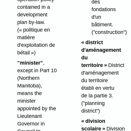
des
contained in a
fondations
development
d'un
plan by-law.
bâtiment.
(« politique en
("construction")
matière
« district
d'exploitation de
d'aménagement
bétail »)
du
"minister"
,
territoire »
District
except in Part 10
d'aménagement
(Northern
du territoire
Manitoba),
établi en vertu
means the
de la partie 3.
minister
("planning
appointed by the
district")
Lieutenant
« division
Governor in
scolaire »
Division