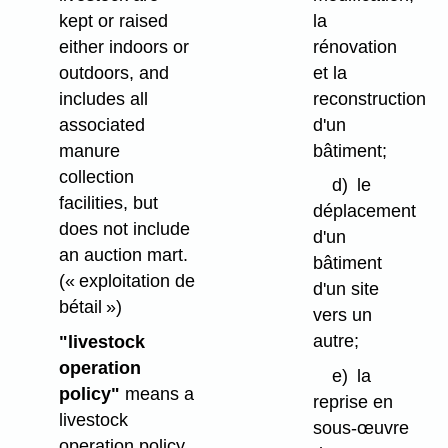
la
kept or raised
rénovation
either indoors or
et la
outdoors, and
reconstruction
includes all
d'un
associated
bâtiment;
manure
collection
d)
le
facilities, but
déplacement
does not include
d'un
an auction mart.
bâtiment
(« exploitation de
d'un site
bétail »)
vers un
autre;
"livestock
operation
e)
la
policy"
means a
reprise en
livestock
sous-œuvre
operation policy