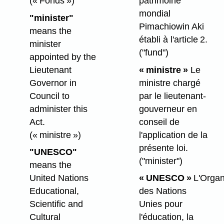
(« Fonds »)
patrimoine
mondial
"minister"
Pimachiowin Aki
means the
établi à l'article 2.
minister
("fund")
appointed by the
Lieutenant
« ministre »
Le
Governor in
ministre chargé
Council to
par le lieutenant-
administer this
gouverneur en
Act.
conseil de
(« ministre »)
l'application de la
présente loi.
"UNESCO"
("minister")
means the
United Nations
« UNESCO »
L'Organ
Educational,
des Nations
Scientific and
Unies pour
Cultural
l'éducation, la