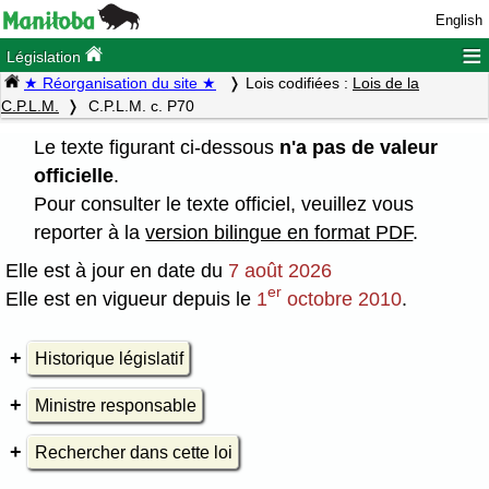
English
≡
Législation
★ Réorganisation du site ★
Lois codifiées :
Lois de la
C.P.L.M.
C.P.L.M. c. P70
Le texte figurant ci-dessous
n'a pas de valeur
officielle
.
Pour consulter le texte officiel, veuillez vous
reporter à la
version bilingue en format PDF
.
Elle est à jour en date du
7 août 2026
er
Elle est en vigueur depuis le
1
octobre 2010
.
Historique législatif
Ministre responsable
Rechercher dans cette loi