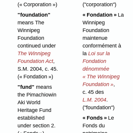
(« Corporation »)
("corporation")
"foundation"
« Fondation »
La
means The
Winnipeg
Winnipeg
Foundation
Foundation
maintenue
continued under
conformément à
The Winnipeg
la
Loi sur la
Foundation Act
,
Fondation
S.M. 2004, c. 45.
dénommée
(« Fondation »)
« The Winnipeg
Foundation »
,
"fund"
means
c. 45 des
the Pimachiowin
L.M. 2004
.
Aki World
("foundation")
Heritage Fund
established
« Fonds »
Le
under section 2.
Fonds du