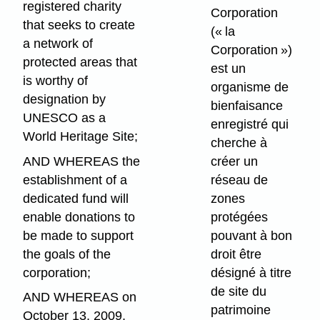
registered charity
Corporation
that seeks to create
(« la
a network of
Corporation »)
protected areas that
est un
is worthy of
organisme de
designation by
bienfaisance
UNESCO as a
enregistré qui
World Heritage Site;
cherche à
AND WHEREAS the
créer un
establishment of a
réseau de
dedicated fund will
zones
enable donations to
protégées
be made to support
pouvant à bon
the goals of the
droit être
corporation;
désigné à titre
de site du
AND WHEREAS on
patrimoine
October 13, 2009,