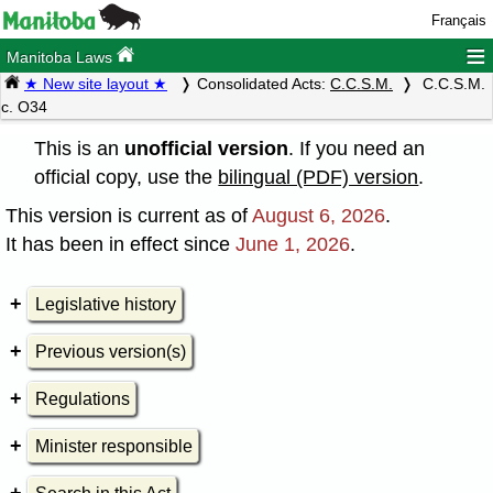
Français
≡
Manitoba Laws
★ New site layout ★
Consolidated Acts:
C.C.S.M.
C.C.S.M.
c. O34
This is an
unofficial version
. If you need an
official copy, use the
bilingual (PDF) version
.
This version is current as of
August 6, 2026
.
It has been in effect since
June 1, 2026
.
Legislative history
Previous version(s)
Regulations
Minister responsible