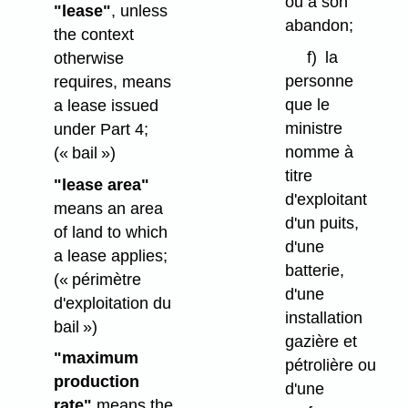
ou à son
"lease"
, unless
abandon;
the context
f)
la
otherwise
personne
requires, means
que le
a lease issued
ministre
under Part 4;
nomme à
(« bail »)
titre
"lease area"
d'exploitant
means an area
d'un puits,
of land to which
d'une
a lease applies;
batterie,
(« périmètre
d'une
d'exploitation du
installation
bail »)
gazière et
"maximum
pétrolière ou
production
d'une
rate"
means the