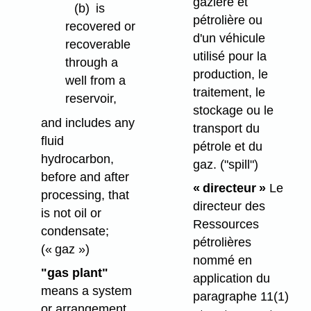
gazière et
(b)
is
pétrolière ou
recovered or
d'un véhicule
recoverable
utilisé pour la
through a
production, le
well from a
traitement, le
reservoir,
stockage ou le
and includes any
transport du
fluid
pétrole et du
hydrocarbon,
gaz.
("spill")
before and after
« directeur »
Le
processing, that
directeur des
is not oil or
Ressources
condensate;
pétrolières
(« gaz »)
nommé en
"gas plant"
application du
means a system
paragraphe 11(1)
or arrangement