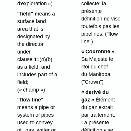
collecte; la
d'exploration »)
présente
"field"
means a
définition ne vise
surface land
toutefois pas les
area that is
pipelines.
("flow
designated by
line")
the director
« Couronne »
under
Sa Majesté le
clause 11(4)⁠(b)
Roi du chef
as a field, and
du Manitoba.
includes part of a
("Crown")
field;
(« champ »)
« dérivé du
gaz »
Élément
"flow line"
du gaz extrait
means a pipe or
par traitement.
system of pipes
La présente
used to convey
définition vise
oil, gas, water or