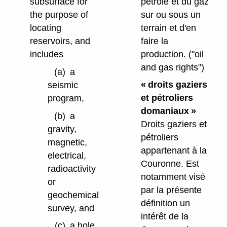
pétrole et du gaz
subsurface for
sur ou sous un
the purpose of
terrain et d'en
locating
faire la
reservoirs, and
production.
("oil
includes
and gas rights")
(a)
a
« droits gaziers
seismic
et pétroliers
program,
domaniaux »
(b)
a
Droits gaziers et
gravity,
pétroliers
magnetic,
appartenant à la
electrical,
Couronne. Est
radioactivity
notamment visé
or
par la présente
geochemical
définition un
survey, and
intérêt de la
(c)
a hole