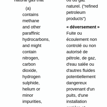
natural gas that
naturel.
("refined
(a)
petroleum
contains
products")
methane
« déversement »
and other
Fuite ou
paraffinic
écoulement non
hydrocarbons,
controlé ou non
and might
autorisé de
contain
pétrole, de gaz,
nitrogen,
d'eau salée ou
carbon
d'autres fluides
dioxide,
potentiellement
hydrogen
dangereux
sulphide,
provenant d'un
helium or
puits, d'une
minor
installation
impurities,