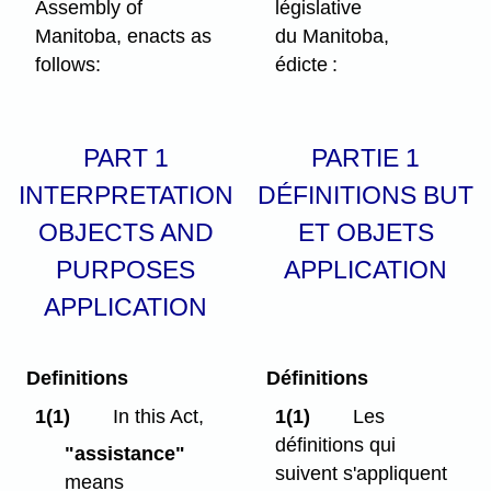
Assembly of
législative
Manitoba, enacts as
du Manitoba,
follows:
édicte :
PART 1
PARTIE 1
INTERPRETATION
DÉFINITIONS BUT
OBJECTS AND
ET OBJETS
PURPOSES
APPLICATION
APPLICATION
Definitions
Définitions
1(1)
In this Act,
1(1)
Les
définitions qui
"assistance"
suivent s'appliquent
means