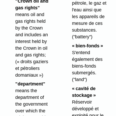
"Crown oil and
pétrole, le gaz et
gas rights"
l'eau ainsi que
means oil and
les appareils de
gas rights held
mesure de ces
by the Crown
substances.
and includes an
("battery")
interest held by
« bien-fonds »
the Crown in oil
S'entend
and gas rights;
également des
(« droits gaziers
biens-fonds
et pétroliers
submergés.
domaniaux »)
("land")
"department"
« cavité de
means the
stockage »
department of
Réservoir
the government
développé et
over which the
exploité pour le