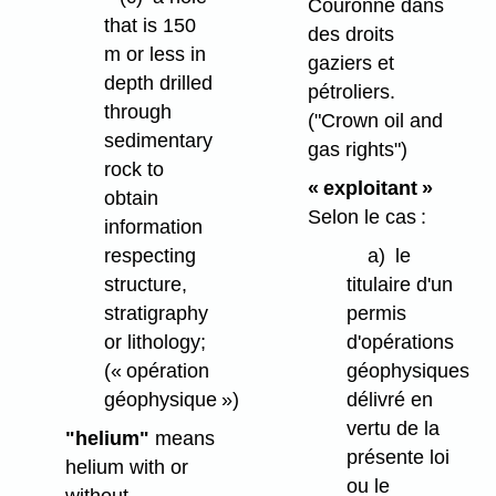
Couronne dans
that is 150
des droits
m or less in
gaziers et
depth drilled
pétroliers.
through
("Crown oil and
sedimentary
gas rights")
rock to
« exploitant »
obtain
Selon le cas :
information
a)
le
respecting
titulaire d'un
structure,
permis
stratigraphy
d'opérations
or lithology;
géophysiques
(« opération
délivré en
géophysique »)
vertu de la
"helium"
means
présente loi
helium with or
ou le