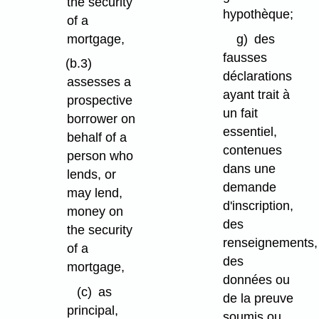
the security
hypothèque;
of a
mortgage,
g)
des
fausses
(b.3)
déclarations
assesses a
ayant trait à
prospective
un fait
borrower on
essentiel,
behalf of a
contenues
person who
dans une
lends, or
demande
may lend,
d'inscription,
money on
des
the security
renseignements,
of a
des
mortgage,
données ou
(c)
as
de la preuve
principal,
soumis ou