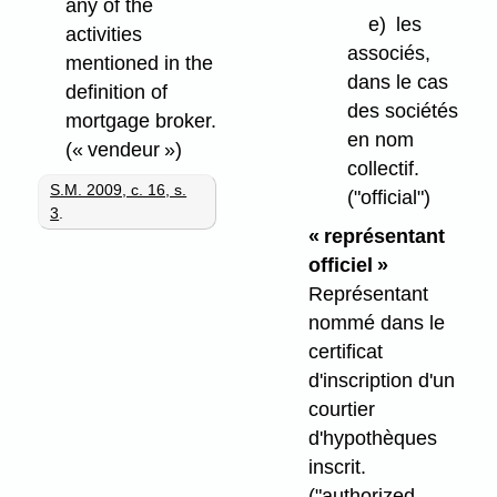
any of the
e)
les
activities
associés,
mentioned in the
dans le cas
definition of
des sociétés
mortgage broker.
en nom
(« vendeur »)
collectif.
S.M. 2009, c. 16, s.
("official")
3
.
« représentant
officiel »
Représentant
nommé dans le
certificat
d'inscription d'un
courtier
d'hypothèques
inscrit.
("authorized