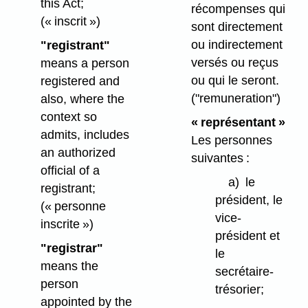
this Act;
récompenses qui
(« inscrit »)
sont directement
ou indirectement
"registrant"
versés ou reçus
means a person
ou qui le seront.
registered and
("remuneration")
also, where the
context so
« représentant »
admits, includes
Les personnes
an authorized
suivantes :
official of a
a)
le
registrant;
président, le
(« personne
vice-
inscrite »)
président et
"registrar"
le
means the
secrétaire-
person
trésorier;
appointed by the