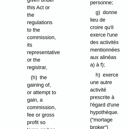
given under
personne;
this Act or
g)
donne
the
lieu de
regulations
croire qu'il
to the
exerce l'une
commission,
des activités
its
mentionnées
representative
aux alinéas
or the
a) à f);
registrar,
h)
exerce
(h)
the
une autre
gaining of,
activité
or attempt to
prescrite à
gain, a
l'égard d'une
commission,
hypothèque.
fee or gross
("mortage
profit so
broker")