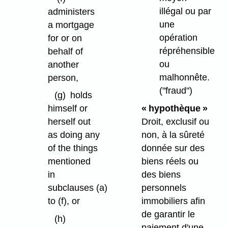
illégal ou par
administers
une
a mortgage
opération
for or on
répréhensible
behalf of
ou
another
malhonnête.
person,
("fraud")
(g)
holds
« hypothèque »
himself or
Droit, exclusif ou
herself out
non, à la sûreté
as doing any
donnée sur des
of the things
biens réels ou
mentioned
des biens
in
personnels
subclauses (a)
immobiliers afin
to (f), or
de garantir le
(h)
paiement d'une