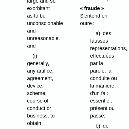
large and so
exorbitant
« fraude »
as to be
S'entend en
unconscionable
outre :
and
a)
des
unreasonable,
fausses
and
représentations,
(i)
effectuées
generally,
par la
any artifice,
parole, la
agreement,
conduite ou
device,
la manière,
scheme,
d'un fait
course of
essentiel,
conduct or
présent ou
business, to
passé;
obtain
b)
de