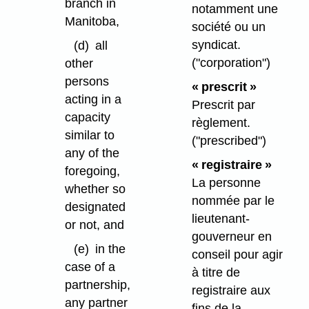
branch in
notamment une
Manitoba,
société ou un
syndicat.
(d)
all
("corporation")
other
persons
« prescrit »
acting in a
Prescrit par
capacity
règlement.
similar to
("prescribed")
any of the
« registraire »
foregoing,
La personne
whether so
nommée par le
designated
lieutenant-
or not, and
gouverneur en
(e)
in the
conseil pour agir
case of a
à titre de
partnership,
registraire aux
any partner
fins de la