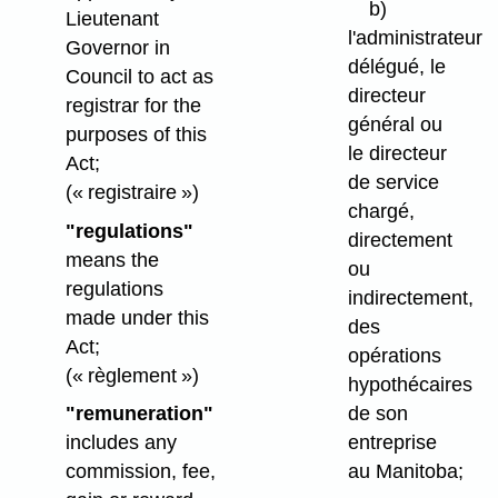
b)
Lieutenant
l'administrateur
Governor in
délégué, le
Council to act as
directeur
registrar for the
général ou
purposes of this
le directeur
Act;
de service
(« registraire »)
chargé,
"regulations"
directement
means the
ou
regulations
indirectement,
made under this
des
Act;
opérations
(« règlement »)
hypothécaires
de son
"remuneration"
entreprise
includes any
au Manitoba;
commission, fee,