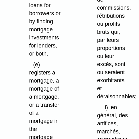
loans for
commissions,
borrowers or
rétributions
by finding
ou profits
mortgage
bruts qui,
investments
par leurs
for lenders,
proportions
or both,
ou leur
excès, sont
(e)
ou seraient
registers a
exorbitants
mortgage, a
et
mortgage of
déraisonnables;
a mortgage,
or a transfer
i)
en
of a
général, des
mortgage in
artifices,
the
marchés,
mortgage