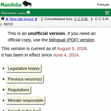
Français
≡
Manitoba Laws
★ New site layout ★
Consolidated Acts:
C.C.S.M.
C.C.S.M.
c. M210
This is an
unofficial version
. If you need an
official copy, use the
bilingual (PDF) version
.
This version is current as of
August 5, 2026
.
It has been in effect since
June 4, 2024
.
Legislative history
Previous version(s)
Regulations
Minister responsible