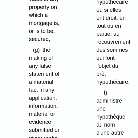
hypothécaire
property on
ou si elles
which a
ont droit, en
mortgage is,
tout ou en
or is to be,
partie, au
secured,
recouvrement
des sommes
(g)
the
qui font
making of
l'objet du
any false
prêt
statement of
hypothécaire;
a material
fact in any
f)
application,
administre
information,
une
material or
hypothèque
evidence
au nom
submitted or
d'une autre