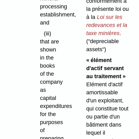
conformément à
processing
la présente loi ou
establishment,
à la
Loi sur les
and
redevances et la
taxe minières
.
(iii)
("depreciable
that are
assets")
shown
in the
« élément
books
d'actif servant
of the
au traitement »
company
Elément d'actif
as
amortissable
capital
d'un exploitant,
expenditures
qui constitue tout
for the
ou partie d'un
purposes
bâtiment dans
of
lequel il
preparing