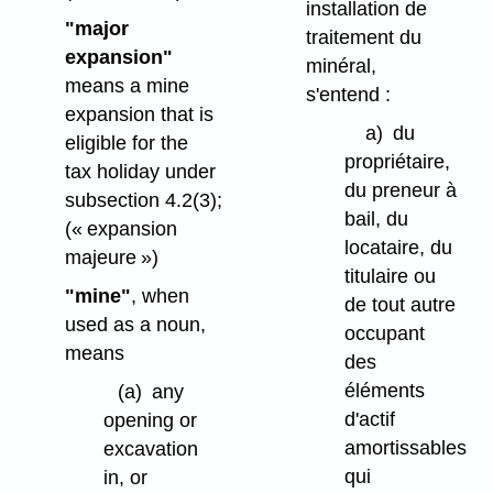
installation de
"major
traitement du
expansion"
minéral,
means a mine
s'entend :
expansion that is
a)
du
eligible for the
propriétaire,
tax holiday under
du preneur à
subsection 4.2(3);
bail, du
(« expansion
locataire, du
majeure »)
titulaire ou
"mine"
, when
de tout autre
used as a noun,
occupant
means
des
éléments
(a)
any
d'actif
opening or
amortissables
excavation
qui
in, or