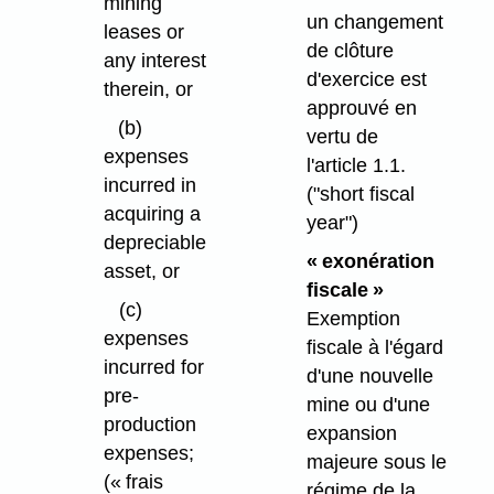
mining
un changement
leases or
de clôture
any interest
d'exercice est
therein, or
approuvé en
(b)
vertu de
expenses
l'article 1.1.
incurred in
("short fiscal
acquiring a
year")
depreciable
« exonération
asset, or
fiscale »
(c)
Exemption
expenses
fiscale à l'égard
incurred for
d'une nouvelle
pre-
mine ou d'une
production
expansion
expenses;
majeure sous le
(« frais
régime de la