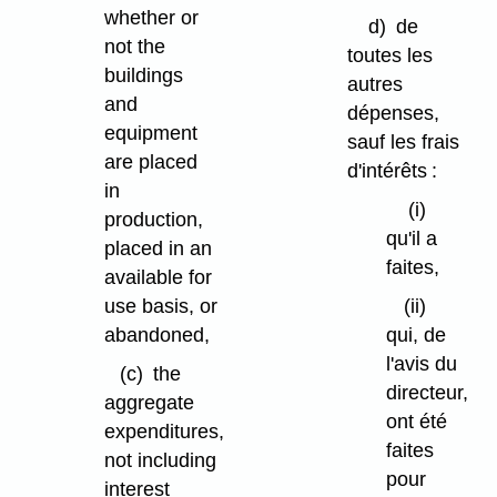
whether or
d)
de
not the
toutes les
buildings
autres
and
dépenses,
equipment
sauf les frais
are placed
d'intérêts :
in
(i)
production,
qu'il a
placed in an
faites,
available for
use basis, or
(ii)
abandoned,
qui, de
l'avis du
(c)
the
directeur,
aggregate
ont été
expenditures,
faites
not including
pour
interest