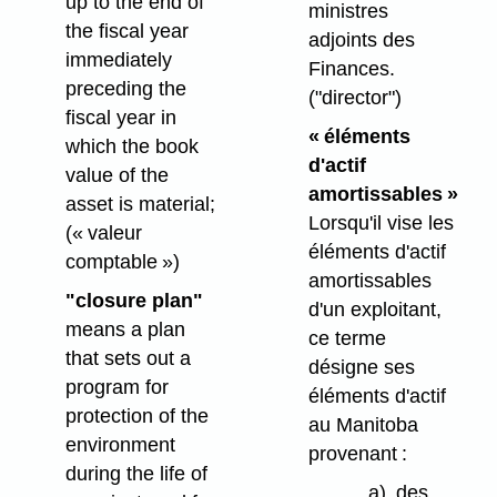
up to the end of
ministres
the fiscal year
adjoints des
immediately
Finances.
preceding the
("director")
fiscal year in
« éléments
which the book
d'actif
value of the
amortissables »
asset is material;
Lorsqu'il vise les
(« valeur
éléments d'actif
comptable »)
amortissables
"closure plan"
d'un exploitant,
means a plan
ce terme
that sets out a
désigne ses
program for
éléments d'actif
protection of the
au Manitoba
environment
provenant :
during the life of
a)
des