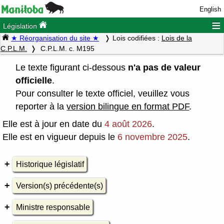
English
≡
Législation
★ Réorganisation du site ★
Lois codifiées :
Lois de la
C.P.L.M.
C.P.L.M. c. M195
Le texte figurant ci-dessous
n'a pas de valeur
officielle
.
Pour consulter le texte officiel, veuillez vous
reporter à la
version bilingue en format PDF
.
Elle est à jour en date du
4 août 2026
.
Elle est en vigueur depuis le
6 novembre 2025
.
Historique législatif
Version(s) précédente(s)
Ministre responsable