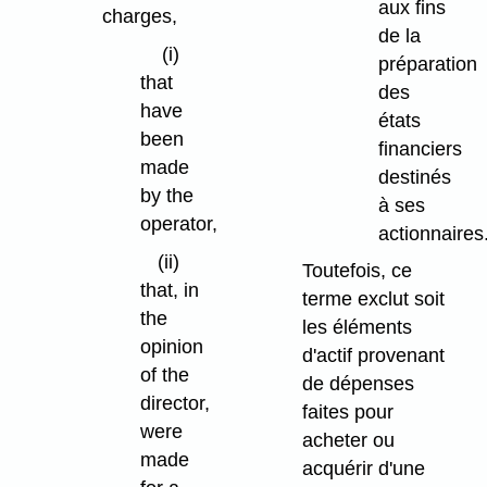
aux fins
charges,
de la
(i)
préparation
that
des
have
états
been
financiers
made
destinés
by the
à ses
operator,
actionnaires
(ii)
Toutefois, ce
that, in
terme exclut soit
the
les éléments
opinion
d'actif provenant
of the
de dépenses
director,
faites pour
were
acheter ou
made
acquérir d'une