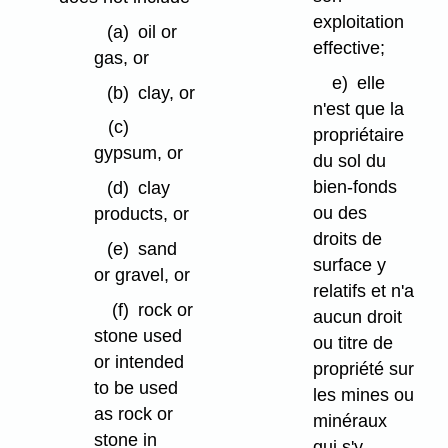
exploitation
(a)
oil or
effective;
gas, or
e)
elle
(b)
clay, or
n'est que la
(c)
propriétaire
gypsum, or
du sol du
bien-fonds
(d)
clay
ou des
products, or
droits de
(e)
sand
surface y
or gravel, or
relatifs et n'a
(f)
rock or
aucun droit
stone used
ou titre de
or intended
propriété sur
to be used
les mines ou
as rock or
minéraux
stone in
qui s'y