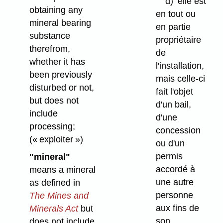
d)
elle est
obtaining any
en tout ou
mineral bearing
en partie
substance
propriétaire
therefrom,
de
whether it has
l'installation,
been previously
mais celle-ci
disturbed or not,
fait l'objet
but does not
d'un bail,
include
d'une
processing;
concession
(« exploiter »)
ou d'un
permis
"mineral"
accordé à
means a mineral
une autre
as defined in
personne
The Mines and
aux fins de
Minerals Act
but
son
does not include