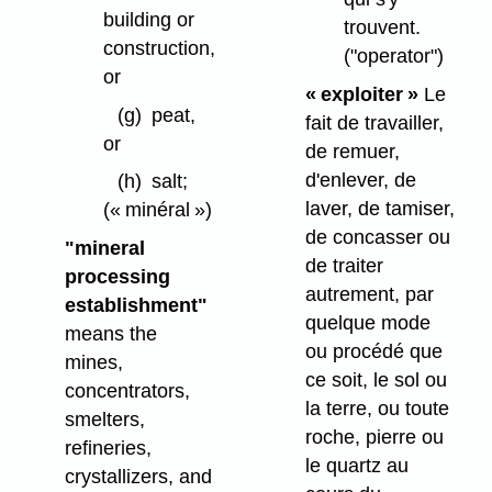
building or
trouvent.
construction,
("operator")
or
« exploiter »
Le
(g)
peat,
fait de travailler,
or
de remuer,
d'enlever, de
(h)
salt;
laver, de tamiser,
(« minéral »)
de concasser ou
"mineral
de traiter
processing
autrement, par
establishment"
quelque mode
means the
ou procédé que
mines,
ce soit, le sol ou
concentrators,
la terre, ou toute
smelters,
roche, pierre ou
refineries,
le quartz au
crystallizers, and