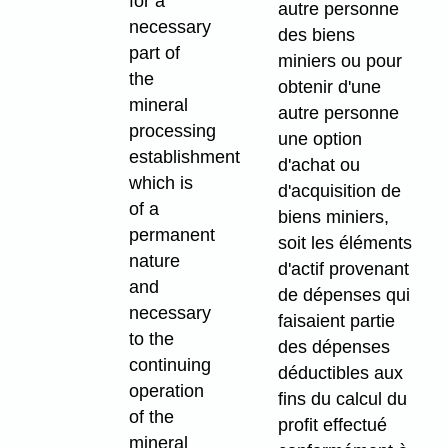
for a
autre personne
necessary
des biens
part of
miniers ou pour
the
obtenir d'une
mineral
autre personne
processing
une option
establishment
d'achat ou
which is
d'acquisition de
of a
biens miniers,
permanent
soit les éléments
nature
d'actif provenant
and
de dépenses qui
necessary
faisaient partie
to the
des dépenses
continuing
déductibles aux
operation
fins du calcul du
of the
profit effectué
mineral