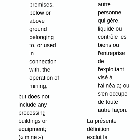
autre
premises,
personne
below or
qui gère,
above
liquide ou
ground
contrôle les
belonging
biens ou
to, or used
l'entreprise
in
de
connection
l'exploitant
with, the
visé à
operation of
l'alinéa a) ou
mining,
s'en occupe
but does not
de toute
include any
autre façon.
processing
La présente
buildings or
définition
equipment;
exclut la
(« mine »)