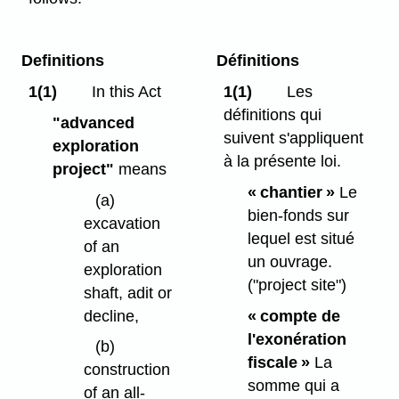
Definitions
Définitions
1(1)
In this Act
1(1)
Les
définitions qui
"advanced
suivent s'appliquent
exploration
à la présente loi.
project"
means
« chantier »
Le
(a)
bien-fonds sur
excavation
lequel est situé
of an
un ouvrage.
exploration
("project site")
shaft, adit or
decline,
« compte de
l'exonération
(b)
fiscale »
La
construction
somme qui a
of an all-