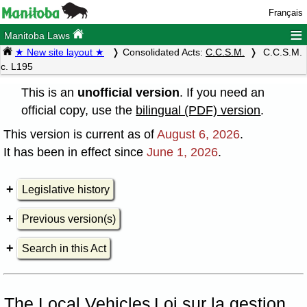
Français
≡
Manitoba Laws
★ New site layout ★
Consolidated Acts:
C.C.S.M.
C.C.S.M.
c. L195
This is an
unofficial version
. If you need an
official copy, use the
bilingual (PDF) version
.
This version is current as of
August 6, 2026
.
It has been in effect since
June 1, 2026
.
Legislative history
Previous version(s)
Search in this Act
The Local Vehicles
Loi sur la gestion