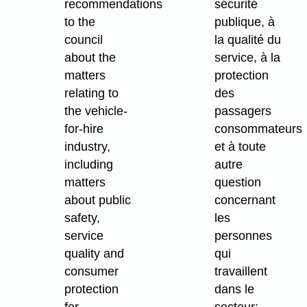
recommendations
sécurité
to the
publique, à
council
la qualité du
about the
service, à la
matters
protection
relating to
des
the vehicle-
passagers
for-hire
consommateurs
industry,
et à toute
including
autre
matters
question
about public
concernant
safety,
les
service
personnes
quality and
qui
consumer
travaillent
protection
dans le
for
secteur;