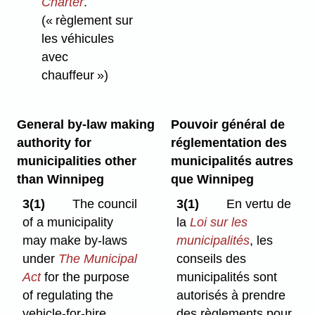
Charter
.
(« règlement sur
les véhicules
avec
chauffeur »)
General by-law making
Pouvoir général de
authority for
réglementation des
municipalities other
municipalités autres
than Winnipeg
que Winnipeg
3(1)
The council
3(1)
En vertu de
of a municipality
la
Loi sur les
may make by-laws
municipalités
, les
under
The Municipal
conseils des
Act
for the purpose
municipalités sont
of regulating the
autorisés à prendre
vehicle-for-hire
des règlements pour