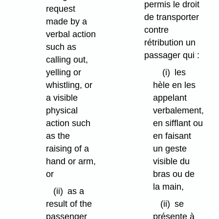
permis le droit
request
de transporter
made by a
contre
verbal action
rétribution un
such as
passager qui :
calling out,
yelling or
(i)
les
whistling, or
hèle en les
a visible
appelant
physical
verbalement,
action such
en sifflant ou
as the
en faisant
raising of a
un geste
hand or arm,
visible du
or
bras ou de
la main,
(ii)
as a
result of the
(ii)
se
passenger
présente à