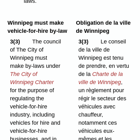
laws.
Winnipeg must make
Obligation de la ville
vehicle-for-hire by-law
de Winnipeg
3(3)
The council
3(3)
Le conseil
of The City of
de la ville de
Winnipeg must
Winnipeg est tenu
make by-laws under
de prendre, en vertu
The City of
de la
Charte de la
Winnipeg Charter
ville de Winnipeg
,
for the purpose of
un règlement pour
regulating the
régir le secteur des
vehicle-for-hire
véhicules avec
industry, including
chauffeur,
vehicles for hire and
notamment ces
vehicle-for-hire
véhicules eux-
businesses, and in
mêmes et les