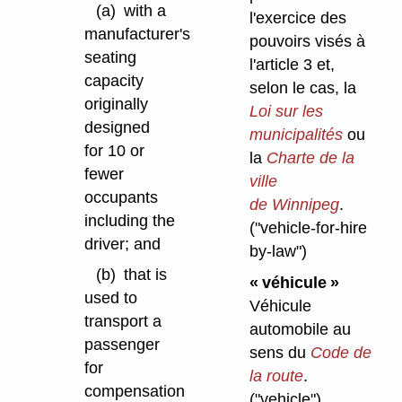
(a)
with a
l'exercice des
manufacturer's
pouvoirs visés à
seating
l'article 3 et,
capacity
selon le cas, la
originally
Loi sur les
designed
municipalités
ou
for 10 or
la
Charte de la
fewer
ville
occupants
de Winnipeg
.
including the
("vehicle-for-hire
driver; and
by-law")
(b)
that is
« véhicule »
used to
Véhicule
transport a
automobile au
passenger
sens du
Code de
for
la route
.
compensation
("vehicle")