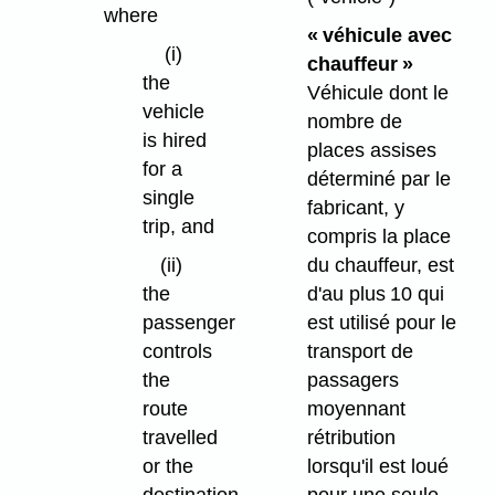
where
« véhicule avec
(i)
chauffeur »
the
Véhicule dont le
vehicle
nombre de
is hired
places assises
for a
déterminé par le
single
fabricant, y
trip, and
compris la place
du chauffeur, est
(ii)
d'au plus 10 qui
the
est utilisé pour le
passenger
transport de
controls
passagers
the
moyennant
route
rétribution
travelled
lorsqu'il est loué
or the
pour une seule
destination.