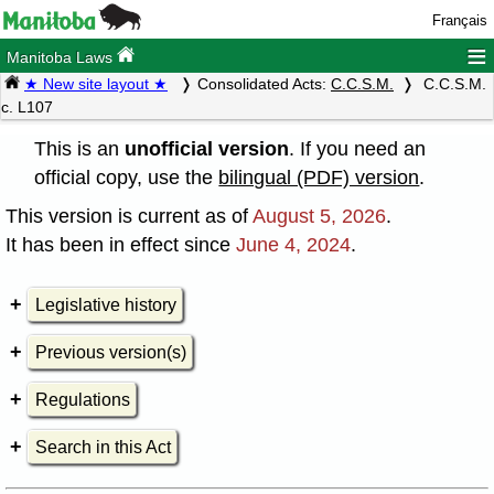
Français
≡
Manitoba Laws
★ New site layout ★
Consolidated Acts:
C.C.S.M.
C.C.S.M.
c. L107
This is an
unofficial version
. If you need an
official copy, use the
bilingual (PDF) version
.
This version is current as of
August 5, 2026
.
It has been in effect since
June 4, 2024
.
Legislative history
Previous version(s)
Regulations
Search in this Act