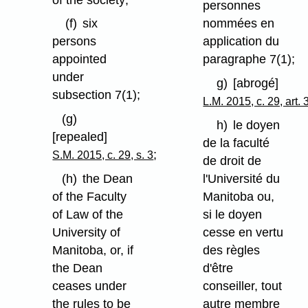
personnes
(f)
six
nommées en
persons
application du
appointed
paragraphe 7(1);
under
g)
[abrogé]
subsection 7(1);
L.M. 2015, c. 29, art. 
(g)
h)
le doyen
[repealed]
de la faculté
;
S.M. 2015, c. 29, s. 3
de droit de
(h)
the Dean
l'Université du
of the Faculty
Manitoba ou,
of Law of the
si le doyen
University of
cesse en vertu
Manitoba, or, if
des règles
the Dean
d'être
ceases under
conseiller, tout
the rules to be
autre membre