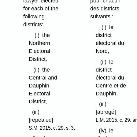
lawyer elected
pour chacun
for each of the
des districts
following
suivants :
districts:
(i)
le
(i)
the
district
Northern
électoral du
Electoral
Nord,
District,
(ii)
le
(ii)
the
district
Central and
électoral du
Dauphin
Centre et de
Electoral
Dauphin,
District,
(iii)
(iii)
[abrogé]
[repealed]
L.M. 2015, c. 29, ar
,
S.M. 2015, c. 29, s. 3
(iv)
le