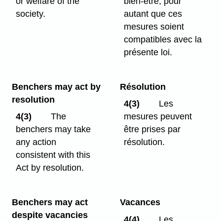
or welfare of the
bien-être, pour
society.
autant que ces
mesures soient
compatibles avec la
présente loi.
Benchers may act by
Résolution
resolution
4(3)
Les
4(3)
The
mesures peuvent
benchers may take
être prises par
any action
résolution.
consistent with this
Act by resolution.
Benchers may act
Vacances
despite vacancies
4(4)
Les