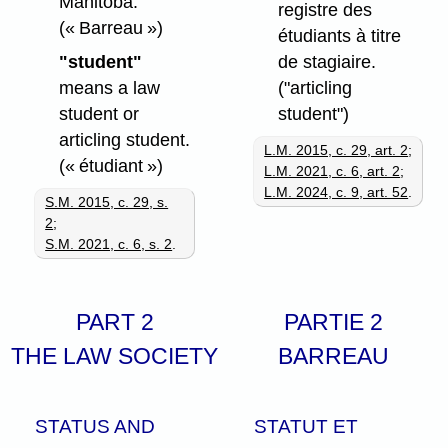
Manitoba.
registre des
(« Barreau »)
étudiants à titre
"student"
de stagiaire.
means a law
("articling
student or
student")
articling student.
L.M. 2015, c. 29, art. 2
;
(« étudiant »)
L.M. 2021, c. 6, art. 2
;
L.M. 2024, c. 9, art. 52
.
S.M. 2015, c. 29, s.
2
;
S.M. 2021, c. 6, s. 2
.
PART 2
PARTIE 2
THE LAW SOCIETY
BARREAU
STATUS AND
STATUT ET