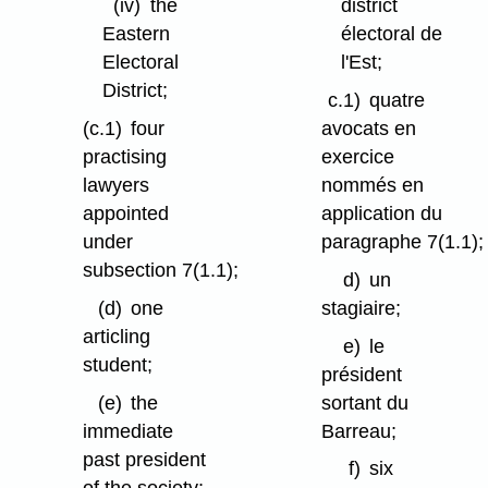
(iv)
the
district
Eastern
électoral de
Electoral
l'Est;
District;
c.1)
quatre
(c.1)
four
avocats en
practising
exercice
lawyers
nommés en
appointed
application du
under
paragraphe 7(1.1);
subsection 7(1.1);
d)
un
(d)
one
stagiaire;
articling
e)
le
student;
président
(e)
the
sortant du
immediate
Barreau;
past president
f)
six
of the society;