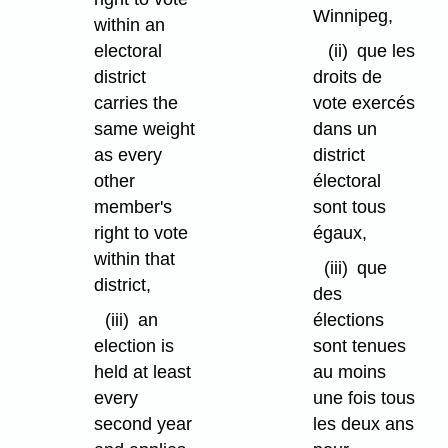
Winnipeg,
within an
electoral
(ii)
que les
district
droits de
carries the
vote exercés
same weight
dans un
as every
district
other
électoral
member's
sont tous
right to vote
égaux,
within that
(iii)
que
district,
des
(iii)
an
élections
election is
sont tenues
held at least
au moins
every
une fois tous
second year
les deux ans