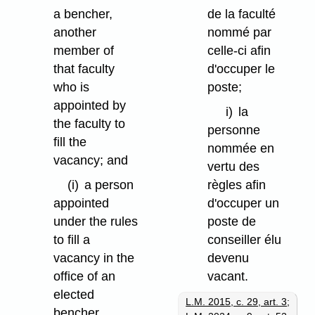
a bencher,
de la faculté
another
nommé par
member of
celle-ci afin
that faculty
d'occuper le
who is
poste;
appointed by
i)
la
the faculty to
personne
fill the
nommée en
vacancy; and
vertu des
(i)
a person
règles afin
appointed
d'occuper un
under the rules
poste de
to fill a
conseiller élu
vacancy in the
devenu
office of an
vacant.
elected
L.M. 2015, c. 29, art. 3
;
bencher.