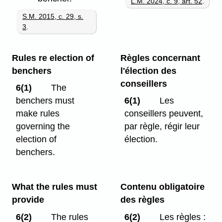
L.M. 2024, c. 9, art. 52
.
S.M. 2015, c. 29, s.
3
.
Rules re election of
Règles concernant
benchers
l'élection des
conseillers
6(1)
The
benchers must
6(1)
Les
make rules
conseillers peuvent,
governing the
par règle, régir leur
election of
élection.
benchers.
What the rules must
Contenu obligatoire
provide
des règles
6(2)
The rules
6(2)
Les règles :