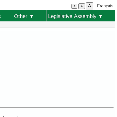
A
Français
A
A
s
Other ▼
Legislative Assembly ▼