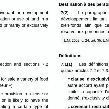
Destination à des pers
covenant or development
7(2)
Le paragraphe (
ation or use of land in a
développement limitant l
 primarily or exclusively
bien-fonds afin que ce
réservé aux personnes 
L.M. 2002, c. 24, art. 35
;
L.M.
Définitions
section and sections 7.2
7.1(1)
Les définitions
qu'aux articles 7.2 et 7.3
for sale a variety of food
« clause d'exclusivi
neur »)
autre accord ayant p
limiter la capacité d
 provision in a lease or
donné.
("exclusivity c
or is likely to have the
ating a certain type of
« covenant restricti