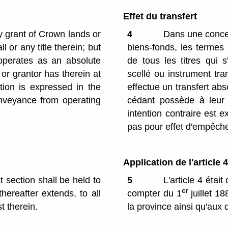
Effet du transfert
y grant of Crown lands or
4
Dans une conces
 or any title therein; but
biens-fonds, les termes 
operates as an absolute
de tous les titres qui 
 or grantor has therein at
scellé ou instrument tr
ntion is expressed in the
effectue un transfert abs
nveyance from operating
cédant possède à leur
intention contraire est e
pas pour effet d'empêcher
Application de l'article 4
 section shall be held to
5
L'article 4 étai
er
hereafter extends, to all
compter du 1
juillet 18
t therein.
la province ainsi qu'aux 