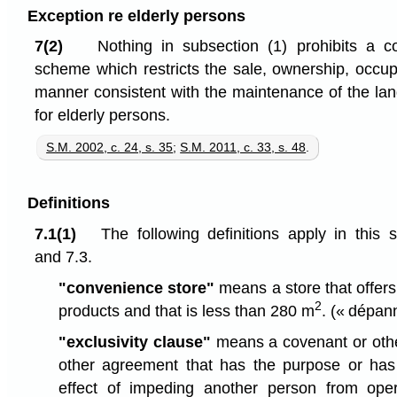
Exception re elderly persons
7(2)
Nothing in subsection (1) prohibits a 
scheme which restricts the sale, ownership, occup
manner consistent with the maintenance of the land
for elderly persons.
S.M. 2002, c. 24, s. 35
;
S.M. 2011, c. 33, s. 48
.
Definitions
7.1(1)
The following definitions apply in this 
and 7.3.
"convenience store"
means a store that offers 
2
products and that is less than 280 m
.
(« dépan
"exclusivity clause"
means a covenant or other
other agreement that has the purpose or has 
effect of impeding another person from oper