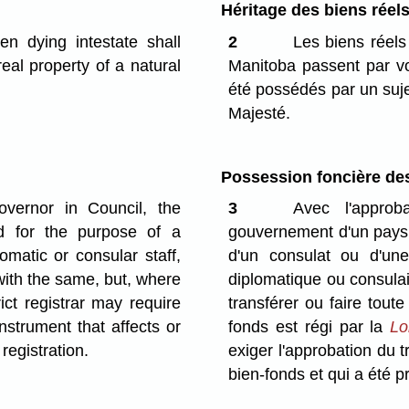
Héritage des biens réel
en dying intestate shall
2
Les biens réels
eal property of a natural
Manitoba passent par vo
été possédés par un suje
Majesté.
Possession foncière de
overnor in Council, the
3
Avec l'approb
d for the purpose of a
gouvernement d'un pays 
omatic or consular staff,
d'un consulat ou d'u
with the same, but, where
diplomatique ou consulai
rict registrar may require
transférer ou faire toute
nstrument that affects or
fonds est régi par la
Lo
registration.
exiger l'approbation du t
bien-fonds et qui a été 