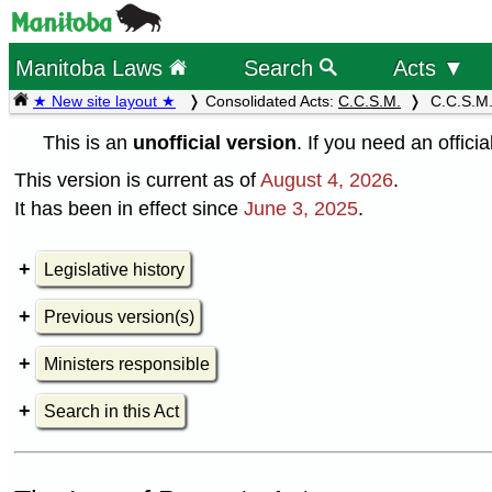
Manitoba Laws
Search
Acts ▼
★ New site layout ★
Consolidated Acts:
C.C.S.M.
C.C.S.M.
This is an
unofficial version
. If you need an offici
This version is current as of
August 4, 2026
.
It has been in effect since
June 3, 2025
.
Legislative history
Previous version(s)
Ministers responsible
Search in this Act