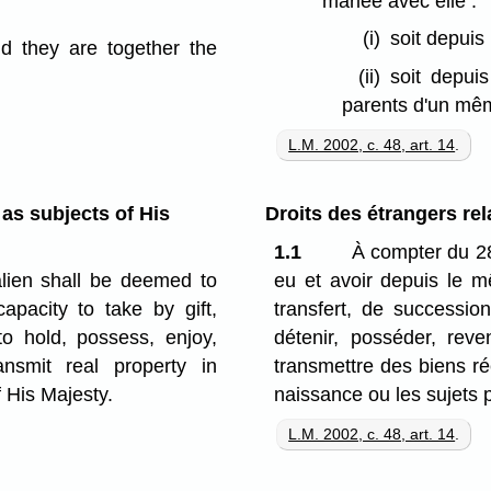
mariée avec elle :
(i)
soit depuis
nd they are together the
(ii)
soit depui
parents d'un mê
L.M. 2002, c. 48, art. 14
.
 as subjects of His
Droits des étrangers rel
1.1
À compter du 28
lien shall be deemed to
eu et avoir depuis le m
pacity to take by gift,
transfert, de successio
o hold, possess, enjoy,
détenir, posséder, reven
ansmit real property in
transmettre des biens ré
f His Majesty.
naissance ou les sujets 
L.M. 2002, c. 48, art. 14
.