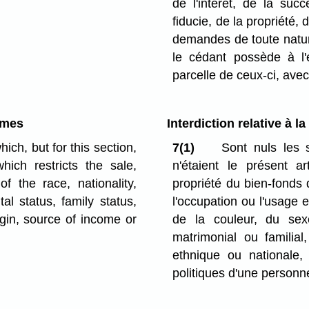
de l'intérêt, de la suc
fiducie, de la propriété,
demandes de toute nature
le cédant possède à l'
parcelle de ceux-ci, ave
emes
Interdiction relative à 
h, but for this section,
7(1)
Sont nuls les 
ch restricts the sale,
n'étaient le présent ar
 the race, nationality,
propriété du bien-fonds qu
tal status, family status,
l'occupation ou l'usage en
igin, source of income or
de la couleur, du sexe
matrimonial ou familial
ethnique ou nationale
politiques d'une personn