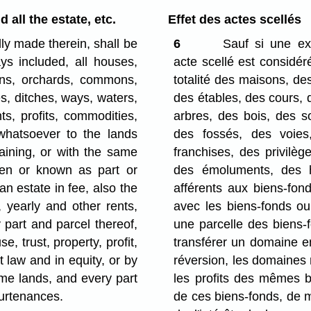
all the estate, etc.
Effet des actes scellés
ly made therein, shall be
6
Sauf si une ex
ys included, all houses,
acte scellé est considér
dens, orchards, commons,
totalité des maisons, de
, ditches, ways, waters,
des étables, des cours, 
nts, profits, commodities,
arbres, des bois, des s
hatsoever to the lands
des fossés, des voies
aining, or with the same
franchises, des privilèg
ken or known as part or
des émoluments, des h
an estate in fee, also the
afférents aux biens-fon
 yearly and other rents,
avec les biens-fonds o
 part and parcel thereof,
une parcelle des biens-f
use, trust, property, profit,
transférer un domaine en
law and in equity, or by
réversion, les domaines r
same lands, and every part
les profits des mêmes b
purtenances.
de ces biens-fonds, de mê