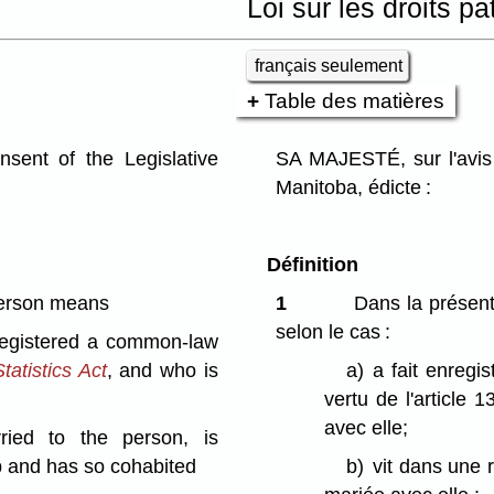
Loi sur les droits p
français seulement
Table des matières
ent of the Legislative
SA MAJESTÉ, sur l'avis 
Manitoba, édicte :
Définition
erson means
1
Dans la présent
selon le cas :
registered a common-law
tatistics Act
, and who is
a)
a fait enregi
vertu de l'article 
avec elle;
ied to the person, is
ip and has so cohabited
b)
vit dans une 