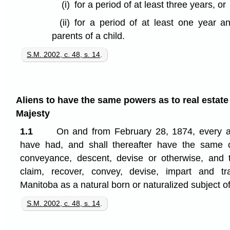
(i)
for a period of at least three years, or
(ii)
for a period of at least one year a
parents of a child.
S.M. 2002, c. 48, s. 14
.
Aliens to have the same powers as to real estate
Majesty
1.1
On and from February 28, 1874, every a
have had, and shall thereafter have the same ca
conveyance, descent, devise or otherwise, and t
claim, recover, convey, devise, impart and tr
Manitoba as a natural born or naturalized subject o
S.M. 2002, c. 48, s. 14
.