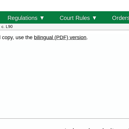
Order
Regulations ▼
Court Rules ▼
 c. L90
al copy, use the
bilingual (PDF) version
.