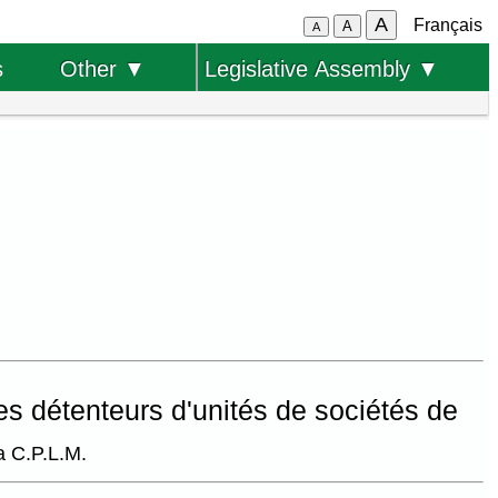
A
Français
A
A
s
Other ▼
Legislative Assembly ▼
es détenteurs d'unités de sociétés de
la C.P.L.M.