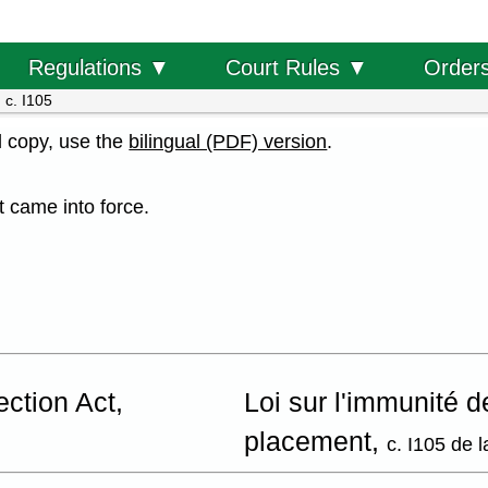
Order
Regulations ▼
Court Rules ▼
 c. I105
al copy, use the
bilingual (PDF) version
.
t came into force.
ection Act,
Loi sur l'immunité d
placement,
c. I105 de 