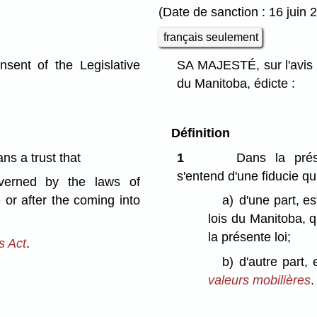
(Date de sanction : 16 juin 
français seulement
ent of the Legislative
SA MAJESTÉ, sur l'avis 
du Manitoba, édicte :
Définition
s a trust that
1
Dans la prés
s'entend d'une fiducie qui
overned by the laws of
 or after the coming into
a)
d'une part, es
lois du Manitoba, q
la présente loi;
s Act
.
b)
d'autre part,
valeurs mobilières
.