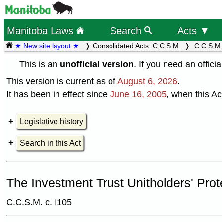
Manitoba Laws
Search
Acts ▼
★ New site layout ★
Consolidated Acts:
C.C.S.M.
C.C.S.M.
This is an
unofficial version
. If you need an offici
This version is current as of
August 6, 2026
.
It has been in effect since
June 16, 2005
, when this Ac
Legislative history
Search in this Act
The Investment Trust Unitholders' Prot
C.C.S.M. c. I105