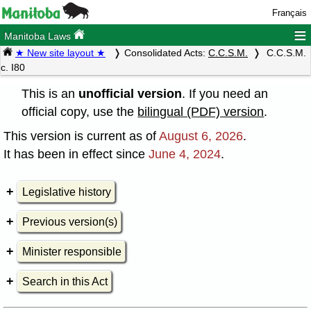
Français
≡
Manitoba Laws
★ New site layout ★
Consolidated Acts:
C.C.S.M.
C.C.S.M.
c. I80
This is an
unofficial version
. If you need an
official copy, use the
bilingual (PDF) version
.
This version is current as of
August 6, 2026
.
It has been in effect since
June 4, 2024
.
Legislative history
Previous version(s)
Minister responsible
Search in this Act