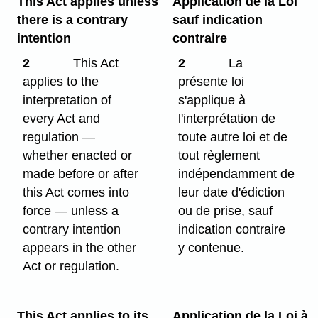
This Act applies unless
Application de la Loi
there is a contrary
sauf indication
intention
contraire
2
This Act
2
La
applies to the
présente loi
interpretation of
s'applique à
every Act and
l'interprétation de
regulation —
toute autre loi et de
whether enacted or
tout règlement
made before or after
indépendamment de
this Act comes into
leur date d'édiction
force — unless a
ou de prise, sauf
contrary intention
indication contraire
appears in the other
y contenue.
Act or regulation.
This Act applies to its
Application de la Loi à