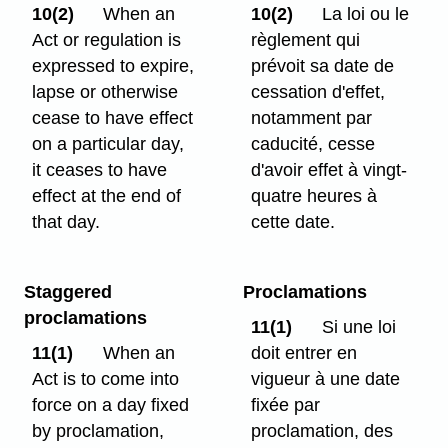
10(2)
When an
10(2)
La loi ou le
Act or regulation is
règlement qui
expressed to expire,
prévoit sa date de
lapse or otherwise
cessation d'effet,
cease to have effect
notamment par
on a particular day,
caducité, cesse
it ceases to have
d'avoir effet à vingt-
effect at the end of
quatre heures à
that day.
cette date.
Staggered
Proclamations
proclamations
11(1)
Si une loi
11(1)
When an
doit entrer en
Act is to come into
vigueur à une date
force on a day fixed
fixée par
by proclamation,
proclamation, des