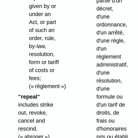
partie d'un
given by or
décret,
under an
d'une
Act, or part
ordonnance,
of such an
d'un arrêté,
order, rule,
d'une règle,
by-law,
d'un
resolution,
règlement
form or tariff
administratif,
of costs or
d'une
fees;
résolution,
(« règlement »)
d'une
"repeal"
formule ou
includes strike
d'un tarif de
out, revoke,
droits, de
cancel and
frais ou
rescind.
d'honoraires
(« abroger »)
pris ou établi