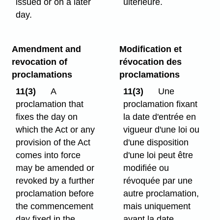
issued or on a later
ultérieure.
day.
Amendment and
Modification et
revocation of
révocation des
proclamations
proclamations
11(3)
A
11(3)
Une
proclamation that
proclamation fixant
fixes the day on
la date d'entrée en
which the Act or any
vigueur d'une loi ou
provision of the Act
d'une disposition
comes into force
d'une loi peut être
may be amended or
modifiée ou
revoked by a further
révoquée par une
proclamation before
autre proclamation,
the commencement
mais uniquement
day fixed in the
avant la date