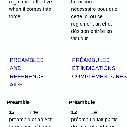
regulation effective
la mesure
when it comes into
nécessaire pour que
force.
cette loi ou ce
règlement ait effet
dès son entrée en
vigueur.
PREAMBLES
PRÉAMBULES
AND
ET INDICATIONS
REFERENCE
COMPLÉMENTAIRE
AIDS
Preamble
Préambule
13
The
13
Le
preamble of an Act
préambule fait partie
forms part of it and
de la loi et sert à en