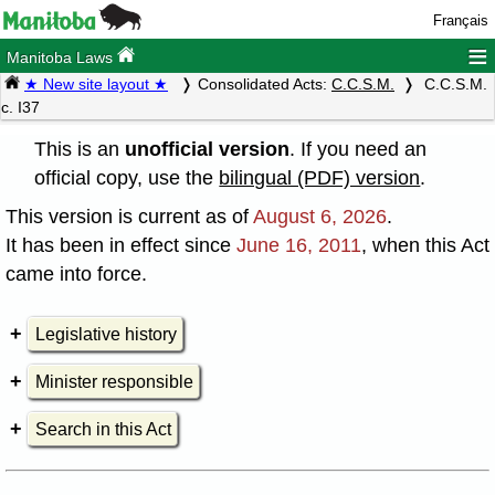
Français
≡
Manitoba Laws
★ New site layout ★
Consolidated Acts:
C.C.S.M.
C.C.S.M.
c. I37
This is an
unofficial version
. If you need an
official copy, use the
bilingual (PDF) version
.
This version is current as of
August 6, 2026
.
It has been in effect since
June 16, 2011
, when this Act
came into force.
Legislative history
Minister responsible
Search in this Act