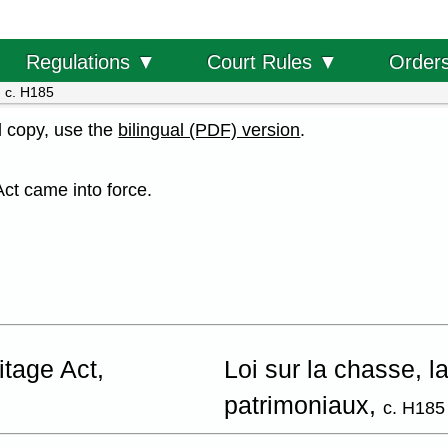
Order
Regulations ▼
Court Rules ▼
 c. H185
al copy, use the
bilingual (PDF) version
.
Act came into force.
itage Act,
Loi sur la chasse, l
patrimoniaux,
c. H185