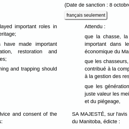
(Date de sanction : 8 octob
français seulement
ayed important roles in
Attendu :
eritage;
que la chasse, la
 have made important
important dans le
ation, restoration and
économique du Man
es;
que les chasseurs,
hing and trapping should
contribué à la comp
à la gestion des re
que les génération
juste valeur les me
et du piégeage,
ce and consent of the
SA MAJESTÉ, sur l'avis 
s:
du Manitoba, édicte :