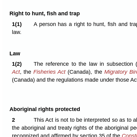
Right to hunt, fish and trap
1(1)
A person has a right to hunt, fish and tr
law.
Law
1(2)
The reference to the law in subsection 
Act
, the
Fisheries Act
(Canada), the
Migratory Bi
(Canada) and the regulations made under those Ac
Aboriginal rights protected
2
This Act is not to be interpreted so as to
the aboriginal and treaty rights of the aboriginal 
recognized and affirmed by section 35 of the
Consti