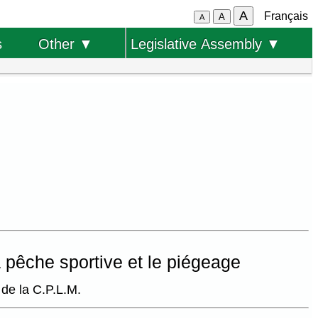
A
Français
A
A
s
Other ▼
Legislative Assembly ▼
a pêche sportive et le piégeage
 de la C.P.L.M.