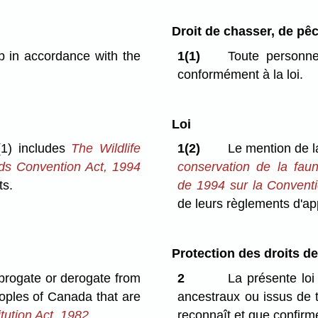
Droit de chasser, de pêc
ap in accordance with the
1(1)
Toute personne
conformément à la loi.
Loi
(1) includes
The Wildlife
1(2)
Le mention de l
rds Convention Act, 1994
conservation de la fau
ts.
de 1994 sur la Conventi
de leurs règlements d'app
Protection des droits d
 abrogate or derogate from
2
La présente loi
peoples of Canada that are
ancestraux ou issus de
tution Act, 1982
.
reconnaît et que confirme