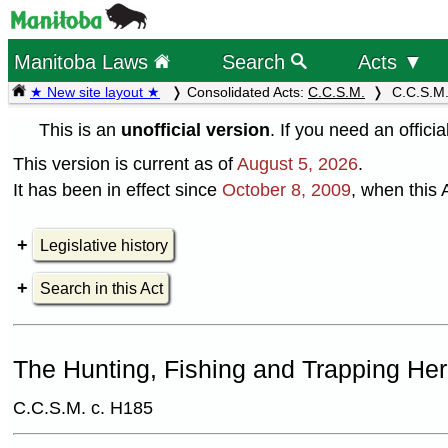
Manitoba Laws
Search
Acts ▼
★ New site layout ★
Consolidated Acts:
C.C.S.M.
C.C.S.M.
This is an
unofficial version
. If you need an offici
This version is current as of
August 5, 2026
.
It has been in effect since
October 8, 2009
, when this 
Legislative history
Search in this Act
The Hunting, Fishing and Trapping Her
C.C.S.M. c. H185