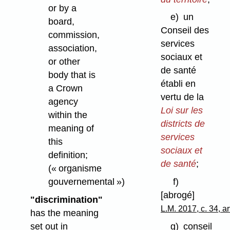
or by a
e)
un
board,
Conseil des
commission,
services
association,
sociaux et
or other
de santé
body that is
établi en
a Crown
vertu de la
agency
Loi sur les
within the
districts de
meaning of
services
this
sociaux et
definition;
de santé
;
(« organisme
gouvernemental »)
f)
[abrogé]
"discrimination"
L.M. 2017, c. 34, ar
has the meaning
set out in
g)
conseil