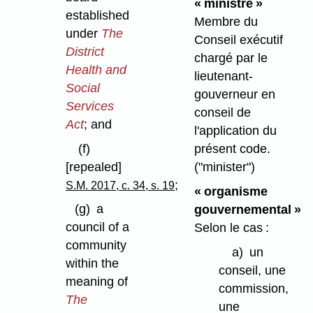
« ministre »
established
Membre du
under
The
Conseil exécutif
District
chargé par le
Health and
lieutenant-
Social
gouverneur en
Services
conseil de
Act
; and
l'application du
(f)
présent code.
[repealed]
("minister")
;
S.M. 2017, c. 34, s. 19
« organisme
(g)
a
gouvernemental »
council of a
Selon le cas :
community
a)
un
within the
conseil, une
meaning of
commission,
The
une