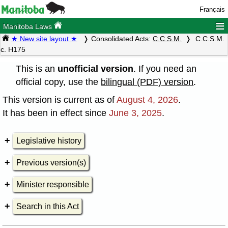
Français
≡
Manitoba Laws
★ New site layout ★
Consolidated Acts:
C.C.S.M.
C.C.S.M.
c. H175
This is an
unofficial version
. If you need an
official copy, use the
bilingual (PDF) version
.
This version is current as of
August 4, 2026
.
It has been in effect since
June 3, 2025
.
Legislative history
Previous version(s)
Minister responsible
Search in this Act