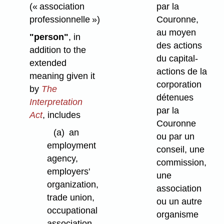
(« association
par la
professionnelle »)
Couronne,
au moyen
"person"
, in
des actions
addition to the
du capital-
extended
actions de la
meaning given it
corporation
by
The
détenues
Interpretation
par la
Act
, includes
Couronne
(a)
an
ou par un
employment
conseil, une
agency,
commission,
employers'
une
organization,
association
trade union,
ou un autre
occupational
organisme
association,