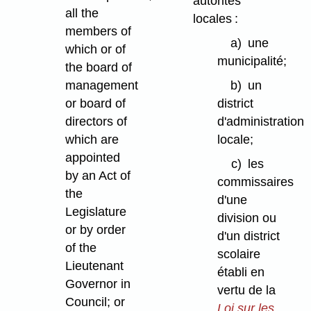
autorités
all the
locales :
members of
a)
une
which or of
municipalité;
the board of
management
b)
un
or board of
district
directors of
d'administration
which are
locale;
appointed
c)
les
by an Act of
commissaires
the
d'une
Legislature
division ou
or by order
d'un district
of the
scolaire
Lieutenant
établi en
Governor in
vertu de la
Council; or
Loi sur les