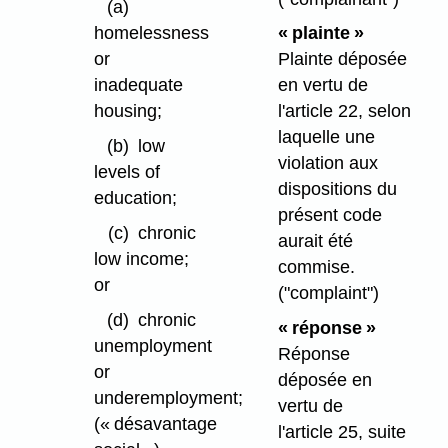
(a)
homelessness
« plainte »
or
Plainte déposée
inadequate
en vertu de
housing;
l'article 22, selon
laquelle une
(b)
low
violation aux
levels of
dispositions du
education;
présent code
(c)
chronic
aurait été
low income;
commise.
or
("complaint")
(d)
chronic
« réponse »
unemployment
Réponse
or
déposée en
underemployment;
vertu de
(« désavantage
l'article 25, suite