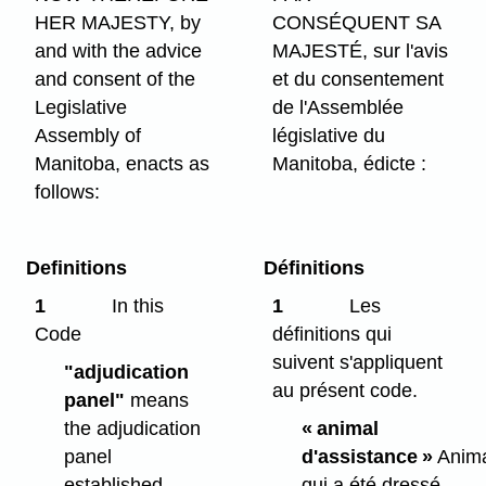
HER MAJESTY, by
CONSÉQUENT SA
and with the advice
MAJESTÉ, sur l'avis
and consent of the
et du consentement
Legislative
de l'Assemblée
Assembly of
législative du
Manitoba, enacts as
Manitoba, édicte :
follows:
Definitions
Définitions
1
In this
1
Les
Code
définitions qui
suivent s'appliquent
"adjudication
au présent code.
panel"
means
the adjudication
« animal
panel
d'assistance »
Anima
established
qui a été dressé