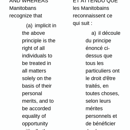
AND WHEREAS
ET ATTENDU QUE
Manitobans
les Manitobains
recognize that
reconnaissent ce
qui suit :
(a)
implicit in
the above
a)
il découle
principle is the
du principe
right of all
énoncé ci-
individuals to
dessus que
be treated in
tous les
all matters
particuliers ont
solely on the
le droit d'être
basis of their
traités, en
personal
toutes choses,
merits, and to
selon leurs
be accorded
mérites
equality of
personnels et
opportunity
de bénéficier