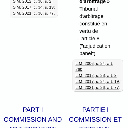
d'arbitrage »
S.M. 2012, c. 38, s. 2
;
S.M. 2017, c. 34, s. 19
;
Tribunal
S.M. 2021, c. 36, s. 77
.
d'arbitrage
constitué en
vertu de
l'article 8.
("adjudication
panel")
L.M. 2006, c. 34, art.
260
;
L.M. 2012, c. 38, art. 2
;
L.M. 2017, c. 34, art. 19
;
L.M. 2021, c. 36, art. 77
.
PART I
PARTIE I
COMMISSION AND
COMMISSION ET