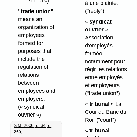
social »)
à une plainte.
("reply")
"trade union"
means an
« syndicat
organization of
ouvrier »
employees
Association
formed for
d'employés
purposes that
formée
include the
notamment pour
regulation of
régir les relations
relations
entre employés
between
et employeurs.
employees and
("trade union")
employers.
« tribunal »
La
(« syndicat
Cour du Banc du
ouvrier »)
Roi.
("court")
S.M. 2006, c. 34, s.
« tribunal
260
;