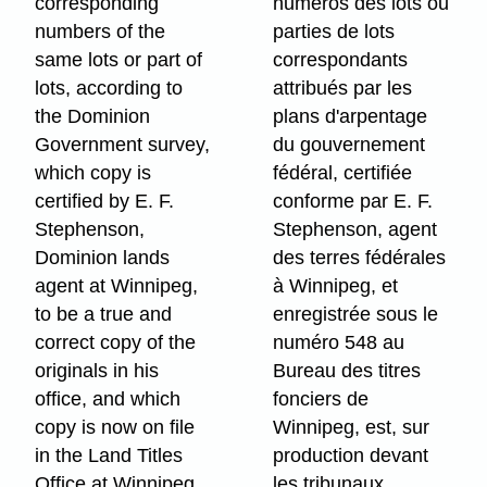
corresponding
numéros des lots ou
numbers of the
parties de lots
same lots or part of
correspondants
lots, according to
attribués par les
the Dominion
plans d'arpentage
Government survey,
du gouvernement
which copy is
fédéral, certifiée
certified by E. F.
conforme par E. F.
Stephenson,
Stephenson, agent
Dominion lands
des terres fédérales
agent at Winnipeg,
à Winnipeg, et
to be a true and
enregistrée sous le
correct copy of the
numéro 548 au
originals in his
Bureau des titres
office, and which
fonciers de
copy is now on file
Winnipeg, est, sur
in the Land Titles
production devant
Office at Winnipeg
les tribunaux,