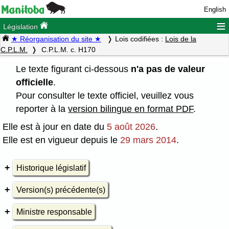
English
≡
Législation
★ Réorganisation du site ★
Lois codifiées :
Lois de la
C.P.L.M.
C.P.L.M. c. H170
Le texte figurant ci-dessous
n'a pas de valeur
officielle
.
Pour consulter le texte officiel, veuillez vous
reporter à la
version bilingue en format PDF
.
Elle est à jour en date du
5 août 2026
.
Elle est en vigueur depuis le
29 mars 2014
.
Historique législatif
Version(s) précédente(s)
Ministre responsable