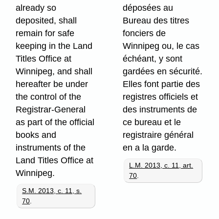
already so
déposées au
deposited, shall
Bureau des titres
remain for safe
fonciers de
keeping in the Land
Winnipeg ou, le cas
Titles Office at
échéant, y sont
Winnipeg, and shall
gardées en sécurité.
hereafter be under
Elles font partie des
the control of the
registres officiels et
Registrar-General
des instruments de
as part of the official
ce bureau et le
books and
registraire général
instruments of the
en a la garde.
Land Titles Office at
L.M. 2013, c. 11, art.
Winnipeg.
70
.
S.M. 2013, c. 11, s.
70
.