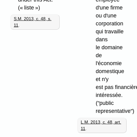
(« liste »)
d'une firme
ou d'une
S.M. 2013, c. 48, s.
corporation
11
.
qui travaille
dans
le domaine
de
l'économie
domestique
et n'y
est pas financiè
intéressée.
("public
representative")
L.M. 2013, c. 48, art.
11
.