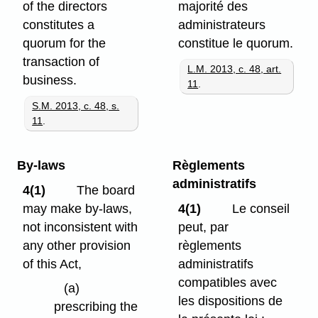
of the directors
majorité des
constitutes a
administrateurs
quorum for the
constitue le quorum.
transaction of
L.M. 2013, c. 48, art.
business.
11
.
S.M. 2013, c. 48, s.
11
.
By-laws
Règlements
administratifs
4(1)
The board
may make by-laws,
4(1)
Le conseil
not inconsistent with
peut, par
any other provision
règlements
of this Act,
administratifs
compatibles avec
(a)
les dispositions de
prescribing the