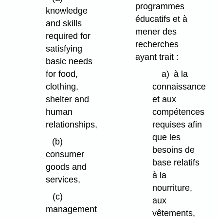
programmes
knowledge
éducatifs et à
and skills
mener des
required for
recherches
satisfying
ayant trait :
basic needs
for food,
a)
à la
clothing,
connaissance
shelter and
et aux
human
compétences
relationships,
requises afin
que les
(b)
besoins de
consumer
base relatifs
goods and
à la
services,
nourriture,
(c)
aux
management
vêtements,