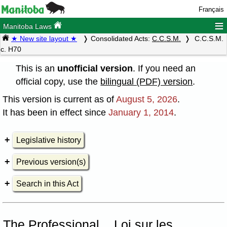
Français
≡
Manitoba Laws
★ New site layout ★
Consolidated Acts:
C.C.S.M.
C.C.S.M.
c. H70
This is an
unofficial version
. If you need an
official copy, use the
bilingual (PDF) version
.
This version is current as of
August 5, 2026
.
It has been in effect since
January 1, 2014
.
Legislative history
Previous version(s)
Search in this Act
The Professional
Loi sur les