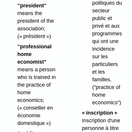
politiques du
"president"
secteur
means the
public et
president of the
privé et aux
association;
programmes
(« président »)
qui ont une
"professional
incidence
home
sur les
economist"
particuliers
means a person
et les
who is trained in
familles.
the practice of
("practice of
home
home
economics;
economics")
(« conseiller en
« inscription »
économie
Inscription d'une
domestique »)
personne à titre