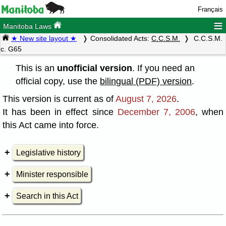
Français
≡
Manitoba Laws
★ New site layout ★
Consolidated Acts:
C.C.S.M.
C.C.S.M.
c. G65
This is an
unofficial version
. If you need an
official copy, use the
bilingual (PDF) version
.
This version is current as of
August 7, 2026
.
It has been in effect since
December 7, 2006
, when
this Act came into force.
Legislative history
Minister responsible
Search in this Act