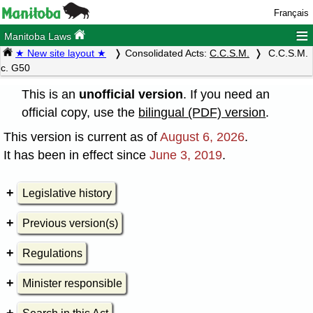
Français
≡
Manitoba Laws
★ New site layout ★
Consolidated Acts:
C.C.S.M.
C.C.S.M.
c. G50
This is an
unofficial version
. If you need an
official copy, use the
bilingual (PDF) version
.
This version is current as of
August 6, 2026
.
It has been in effect since
June 3, 2019
.
Legislative history
Previous version(s)
Regulations
Minister responsible