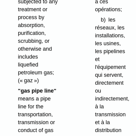
subjected to any
à ces
treatment or
opérations;
process by
b)
les
absorption,
réseaux, les
purification,
installations,
scrubbing, or
les usines,
otherwise and
les pipelines
includes
et
liquefied
l'équipement
petroleum gas;
qui servent,
(« gaz »)
directement
"gas pipe line"
ou
means a pipe
indirectement,
line for the
à la
transportation,
transmission
transmission or
et à la
conduct of gas
distribution