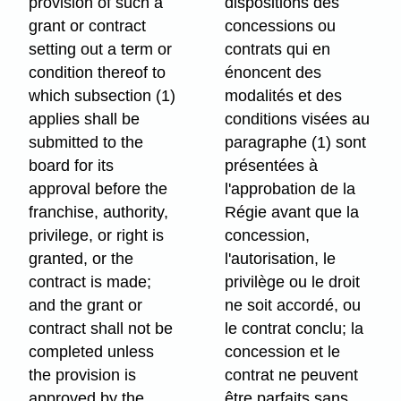
provision of such a
dispositions des
grant or contract
concessions ou
setting out a term or
contrats qui en
condition thereof to
énoncent des
which subsection (1)
modalités et des
applies shall be
conditions visées au
submitted to the
paragraphe (1) sont
board for its
présentées à
approval before the
l'approbation de la
franchise, authority,
Régie avant que la
privilege, or right is
concession,
granted, or the
l'autorisation, le
contract is made;
privilège ou le droit
and the grant or
ne soit accordé, ou
contract shall not be
le contrat conclu; la
completed unless
concession et le
the provision is
contrat ne peuvent
approved by the
être parfaits sans