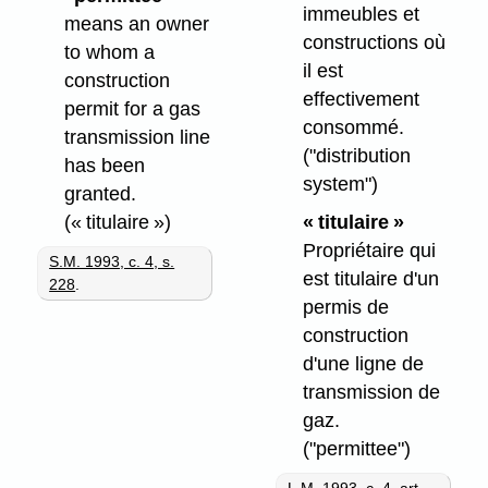
immeubles et
means an owner
constructions où
to whom a
il est
construction
effectivement
permit for a gas
consommé.
transmission line
("distribution
has been
system")
granted.
(« titulaire »)
« titulaire »
Propriétaire qui
S.M. 1993, c. 4, s.
est titulaire d'un
228
.
permis de
construction
d'une ligne de
transmission de
gaz.
("permittee")
L.M. 1993, c. 4, art.