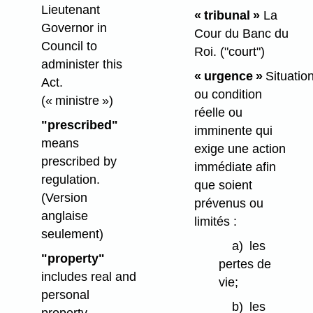
Lieutenant
« tribunal »
La
Governor in
Cour du Banc du
Council to
Roi.
("court")
administer this
« urgence »
Situatio
Act.
ou condition
(« ministre »)
réelle ou
"prescribed"
imminente qui
means
exige une action
prescribed by
immédiate afin
regulation.
que soient
(Version
prévenus ou
anglaise
limités :
seulement)
a)
les
"property"
pertes de
includes real and
vie;
personal
b)
les
property.