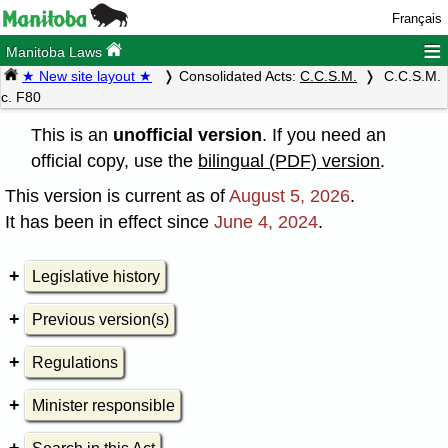
Français
≡
Manitoba Laws
★ New site layout ★
Consolidated Acts:
C.C.S.M.
C.C.S.M.
c. F80
This is an
unofficial version
. If you need an
official copy, use the
bilingual (PDF) version
.
This version is current as of
August 5, 2026
.
It has been in effect since
June 4, 2024
.
Legislative history
Previous version(s)
Regulations
Minister responsible