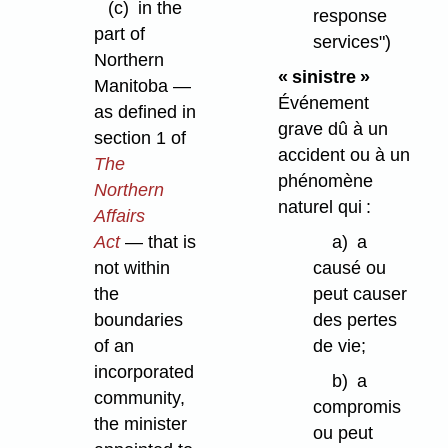
(c)
in the
response
part of
services")
Northern
« sinistre »
Manitoba —
Événement
as defined in
grave dû à un
section 1 of
accident ou à un
The
phénomène
Northern
naturel qui :
Affairs
a)
a
Act
— that is
causé ou
not within
peut causer
the
des pertes
boundaries
de vie;
of an
incorporated
b)
a
community,
compromis
the minister
ou peut