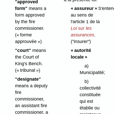
"approved
form"
means a
« assureur »
S'enten
form approved
au sens de
by the fire
l'article 1 de la
commissioner.
Loi sur les
(« forme
assurances
.
approuvée »)
("insurer")
"court"
means
« autorité
the Court of
locale »
King's Bench.
a)
(« tribunal »)
Municipalité;
"designate"
b)
means a deputy
collectivité
fire
constituée
commissioner,
qui est
an assistant fire
établie ou
commissioner, a