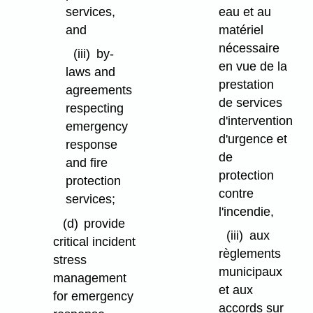
services,
eau et au
and
matériel
nécessaire
(iii)
by-
en vue de la
laws and
prestation
agreements
de services
respecting
d'intervention
emergency
d'urgence et
response
de
and fire
protection
protection
contre
services;
l'incendie,
(d)
provide
(iii)
aux
critical incident
règlements
stress
municipaux
management
et aux
for emergency
accords sur