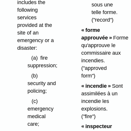
includes the
sous une
following
telle forme.
services
("record")
provided at the
« forme
site of an
approuvée »
Forme
emergency or a
qu'approuve le
disaster:
commissaire aux
(a)
fire
incendies.
suppression;
("approved
form")
(b)
security and
« incendie »
Sont
policing;
assimilées à un
incendie les
(c)
explosions.
emergency
("fire")
medical
care;
« inspecteur