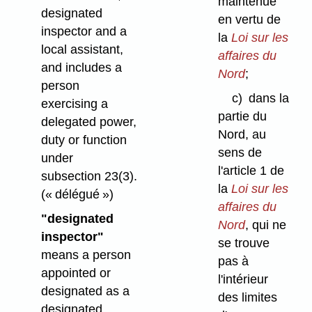
maintenue
designated
en vertu de
inspector and a
la
Loi sur les
local assistant,
affaires du
and includes a
Nord
;
person
c)
dans la
exercising a
partie du
delegated power,
Nord, au
duty or function
sens de
under
l'article 1 de
subsection 23(3).
la
Loi sur les
(« délégué »)
affaires du
"designated
Nord
, qui ne
inspector"
se trouve
means a person
pas à
appointed or
l'intérieur
designated as a
des limites
designated