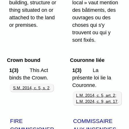
building, structure or
local » vaut mention
thing situated on or
des bâtiments, des
attached to the land
ouvrages ou des
or premises.
choses qui s'y
trouvent ou qui y
sont fixés.
Crown bound
Couronne liée
1(3)
This Act
1(3)
La
binds the Crown.
présente loi lie la
Couronne.
S.M. 2014, c. 5, s. 2
.
L.M. 2014, c. 5, art. 2
;
L.M. 2024, c. 9, art. 17
.
FIRE
COMMISSAIRE