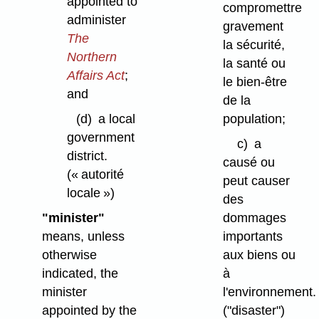
appointed to
compromettre
administer
gravement
The
la sécurité,
Northern
la santé ou
Affairs Act
;
le bien-être
and
de la
population;
(d)
a local
government
c)
a
district.
causé ou
(« autorité
peut causer
locale »)
des
dommages
"minister"
importants
means, unless
aux biens ou
otherwise
à
indicated, the
l'environnement.
minister
("disaster")
appointed by the