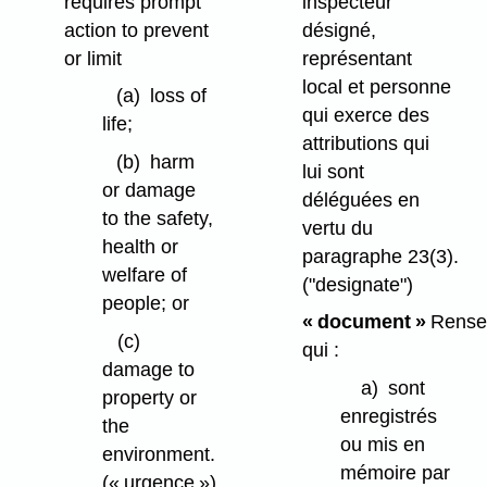
requires prompt
inspecteur
action to prevent
désigné,
or limit
représentant
local et personne
(a)
loss of
qui exerce des
life;
attributions qui
(b)
harm
lui sont
or damage
déléguées en
to the safety,
vertu du
health or
paragraphe 23(3).
welfare of
("designate")
people; or
« document »
Rense
(c)
qui :
damage to
a)
sont
property or
enregistrés
the
ou mis en
environment.
mémoire par
(« urgence »)