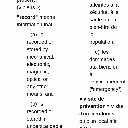
atteintes à la
(« biens »)
sécurité, à la
"record"
means
santé ou au
information that
bien-être de
la
(a)
is
population;
recorded or
stored by
c)
les
mechanical,
dommages
electronic,
aux biens ou
magnetic,
à
optical or
l'environnement.
any other
("emergency")
means; and
« visite de
(b)
is
prévention »
Visite
recorded or
d'un bien-fonds
stored in
ou d'un local afin
understandable