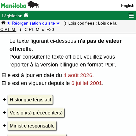
English
≡
Législation
★ Réorganisation du site ★
Lois codifiées :
Lois de la
C.P.L.M.
C.P.L.M. c. F30
Le texte figurant ci-dessous
n'a pas de valeur
officielle
.
Pour consulter le texte officiel, veuillez vous
reporter à la
version bilingue en format PDF
.
Elle est à jour en date du
4 août 2026
.
Elle est en vigueur depuis le
6 juillet 2001
.
Historique législatif
Version(s) précédente(s)
Ministre responsable