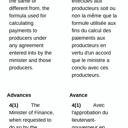
the same or
effectués aux
different from, the
producteurs soit ou
formula used for
non la même que la
calculating
formule utilisée aux
payments to
fins du calcul des
producers under
paiements aux
any agreement
producteurs en
entered into by the
vertu d'un accord
minister and those
que le ministre a
producers.
conclu avec ces
producteurs.
Advances
Avance
4(1)
The
4(1)
Avec
Minister of Finance,
l'approbation du
when requested to
lieutenant-
do so by the
gouverneur en