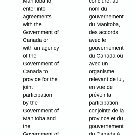
Manitoba to
conclure, au
enter into
nom du
agreements
gouvernement
with the
du Manitoba,
Government of
des accords
Canada or
avec le
with an agency
gouvernement
of the
du Canada ou
Government of
avec un
Canada to
organisme
provide for the
relevant de lui,
joint
en vue de
participation
prévoir la
by the
participation
Government of
conjointe de la
Manitoba and
province et du
the
gouvernement
Government of
du Canada à