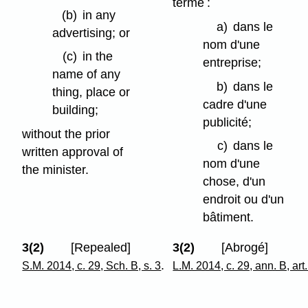
terme :
(b)
in any
a)
dans le
advertising; or
nom d'une
(c)
in the
entreprise;
name of any
b)
dans le
thing, place or
cadre d'une
building;
publicité;
without the prior
c)
dans le
written approval of
nom d'une
the minister.
chose, d'un
endroit ou d'un
bâtiment.
3(2)
[Repealed]
3(2)
[Abrogé]
.
S.M. 2014, c. 29, Sch. B, s. 3
L.M. 2014, c. 29, ann. B, art.