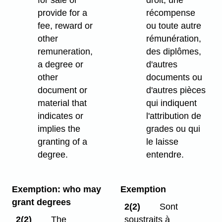
for sale or
droit, une
provide for a
récompense
fee, reward or
ou toute autre
other
rémunération,
remuneration,
des diplômes,
a degree or
d'autres
other
documents ou
document or
d'autres pièces
material that
qui indiquent
indicates or
l'attribution de
implies the
grades ou qui
granting of a
le laisse
degree.
entendre.
Exemption: who may
Exemption
grant degrees
2(2)
Sont
2(2)
The
soustraits à