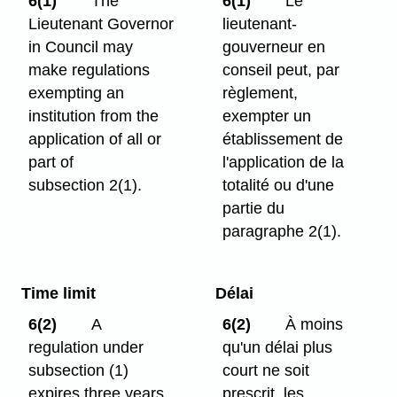
6(1)
The
6(1)
Le
Lieutenant Governor
lieutenant-
in Council may
gouverneur en
make regulations
conseil peut, par
exempting an
règlement,
institution from the
exempter un
application of all or
établissement de
part of
l'application de la
subsection 2(1).
totalité ou d'une
partie du
paragraphe 2(1).
Time limit
Délai
6(2)
A
6(2)
À moins
regulation under
qu'un délai plus
subsection (1)
court ne soit
expires three years
prescrit, les