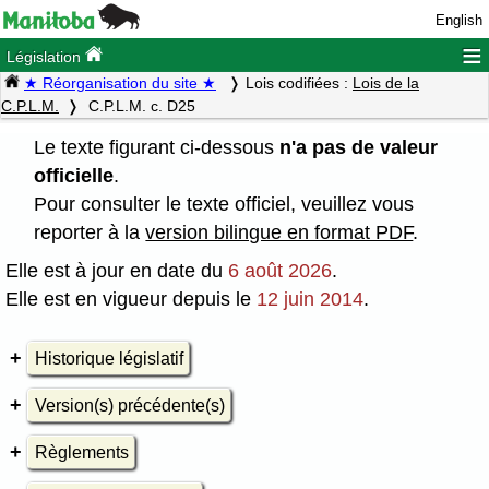
English
≡
Législation
★ Réorganisation du site ★
Lois codifiées :
Lois de la
C.P.L.M.
C.P.L.M. c. D25
Le texte figurant ci-dessous
n'a pas de valeur
officielle
.
Pour consulter le texte officiel, veuillez vous
reporter à la
version bilingue en format PDF
.
Elle est à jour en date du
6 août 2026
.
Elle est en vigueur depuis le
12 juin 2014
.
Historique législatif
Version(s) précédente(s)
Règlements