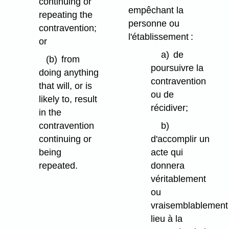
continuing or
empêchant la
repeating the
personne ou
contravention;
l'établissement :
or
a)
de
(b)
from
poursuivre la
doing anything
contravention
that will, or is
ou de
likely to, result
récidiver;
in the
contravention
b)
continuing or
d'accomplir un
being
acte qui
repeated.
donnera
véritablement
ou
vraisemblablement
lieu à la