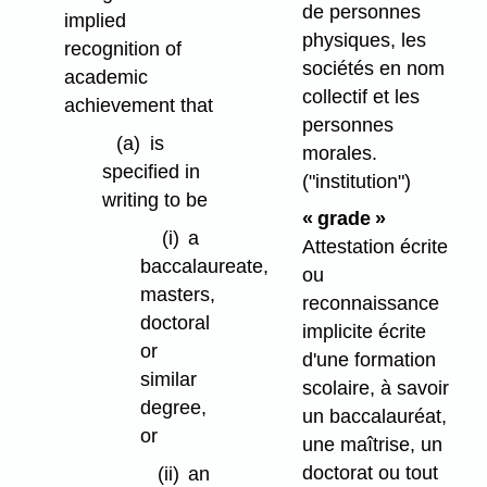
de personnes
implied
physiques, les
recognition of
sociétés en nom
academic
collectif et les
achievement that
personnes
(a)
is
morales.
specified in
("institution")
writing to be
« grade »
(i)
a
Attestation écrite
baccalaureate,
ou
masters,
reconnaissance
doctoral
implicite écrite
or
d'une formation
similar
scolaire, à savoir
degree,
un baccalauréat,
or
une maîtrise, un
doctorat ou tout
(ii)
an