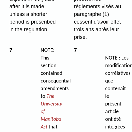
after it is made,
règlements visés au
unless a shorter
paragraphe (1)
period is prescribed
cessent d'avoir effet
in the regulation.
trois ans après leur
prise.
7
7
NOTE:
This
NOTE : Les
section
modificatio
contained
corrélatives
consequential
que
amendments
contenait
to
The
le
University
présent
of
article
Manitoba
ont été
Act
that
intégrées