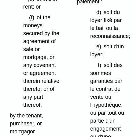
paiement :
rent; or
d)
soit du
(f)
of the
loyer fixé par
moneys
le bail ou la
secured by the
reconnaissance;
agreement of
e)
soit d'un
sale or
loyer;
mortgage, or
any covenant
f)
soit des
or agreement
sommes
therein relative
garanties par
thereto, or of
le contrat de
any part
vente ou
thereof;
l'hypothèque,
ou par tout ou
by the tenant,
partie d'un
purchaser, or
engagement
mortgagor
ou d'une