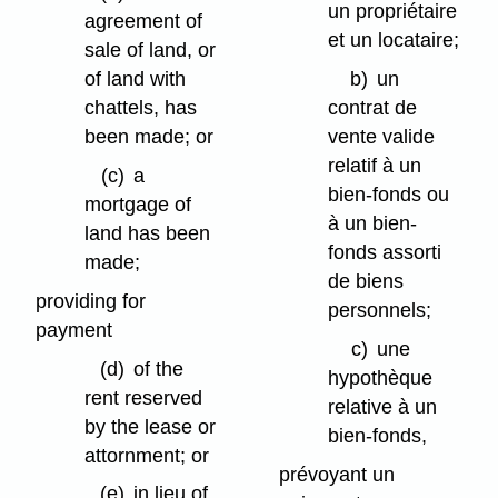
un propriétaire
agreement of
et un locataire;
sale of land, or
of land with
b)
un
chattels, has
contrat de
been made; or
vente valide
relatif à un
(c)
a
bien-fonds ou
mortgage of
à un bien-
land has been
fonds assorti
made;
de biens
providing for
personnels;
payment
c)
une
(d)
of the
hypothèque
rent reserved
relative à un
by the lease or
bien-fonds,
attornment; or
prévoyant un
(e)
in lieu of