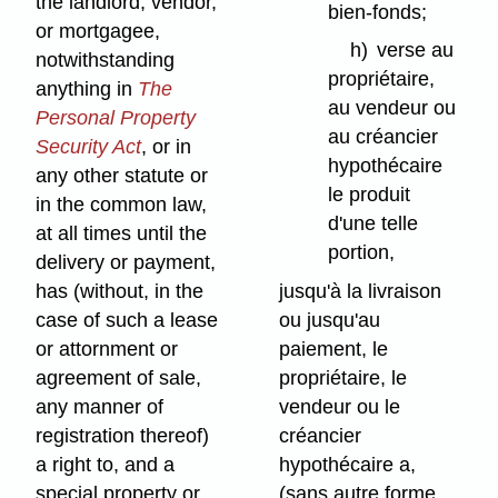
the landlord, vendor,
bien-fonds;
or mortgagee,
h)
verse au
notwithstanding
propriétaire,
anything in
The
au vendeur ou
Personal Property
au créancier
Security Act
, or in
hypothécaire
any other statute or
le produit
in the common law,
d'une telle
at all times until the
portion,
delivery or payment,
has (without, in the
jusqu'à la livraison
case of such a lease
ou jusqu'au
or attornment or
paiement, le
agreement of sale,
propriétaire, le
any manner of
vendeur ou le
registration thereof)
créancier
a right to, and a
hypothécaire a,
special property or
(sans autre forme