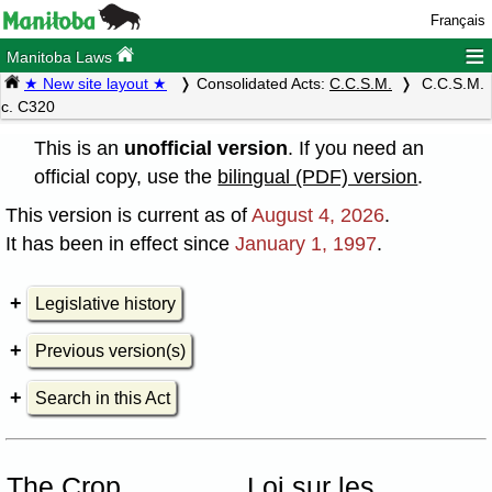
Français
≡
Manitoba Laws
★ New site layout ★
Consolidated Acts:
C.C.S.M.
C.C.S.M.
c. C320
This is an
unofficial version
. If you need an
official copy, use the
bilingual (PDF) version
.
This version is current as of
August 4, 2026
.
It has been in effect since
January 1, 1997
.
Legislative history
Previous version(s)
Search in this Act
The Crop
Loi sur les