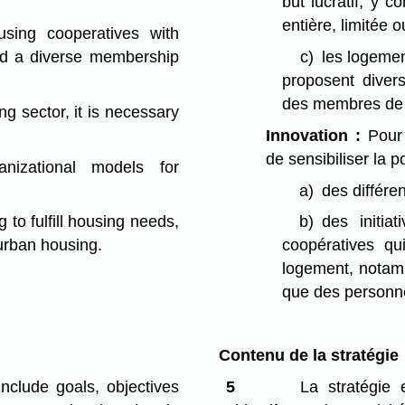
but lucratif, y c
entière, limitée 
using cooperatives with
nd a diverse membership
c)
les logemen
proposent diver
des membres de d
g sector, it is necessary
Innovation :
Pour s
de sensibiliser la p
anizational models for
a)
des différe
 to fulfill housing needs,
b)
des initia
 urban housing.
coopératives q
logement, notamm
que des personne
Contenu de la stratégie
nclude goals, objectives
5
La stratégie e