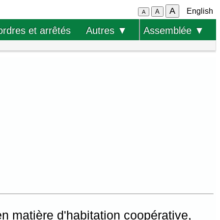
A
English
A
A
ordres et arrêtés
Autres ▼
Assemblée ▼
 en matière d'habitation coopérative,