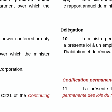
partment over which the
le rapport annuel du mini
Délégation
y power conferred or duty
10
Le ministre peut
la présente loi à un empl
d'habitation et de rénov
ver which the minister
orporation.
Codification permanen
11
La présente l
permanente des lois du 
r C221 of the
Continuing