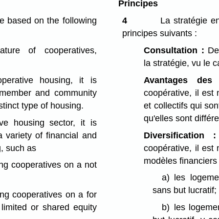
Principes
e based on the following
4
La stratégie en
principes suivants :
ture of cooperatives,
Consultation :
Des
la stratégie, vu le 
erative housing, it is
Avantages des 
he member and community
coopérative, il est
stinct type of housing.
et collectifs qui s
qu'elles sont diffé
e housing sector, it is
 variety of financial and
Diversification :
g, such as
coopérative, il est 
modèles financiers
ing cooperatives on a not
a)
les logeme
sans but lucratif;
ing cooperatives on a for
, limited or shared equity
b)
les logemen