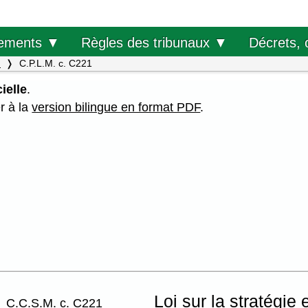
Décrets, 
ements ▼
Règles des tribunaux ▼
.
C.P.L.M. c. C221
ielle
.
er à la
version bilingue en format PDF
.
,
Loi sur la stratégie
C.C.S.M. c. C221