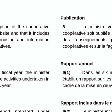
Publication
tion of the cooperative
8
Le ministre vei
site and that it includes
coopérative soit publiée
housing and information
des renseignements po
tives.
coopératives et sur la faç
Rapport annuel
iscal year, the minister
9(1)
Dans les six mo
 activities undertaken in
établit un rapport sur le
s year.
cadre de la mise en œuvr
Rapport inclus dans le 
port prepared under
9(2)
Le ministre incl