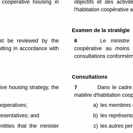
n cooperative housing in
objectifs et des activi
l'habitation coopérative 
Examen de la stratégie
st be reviewed by the
6
Le ministre e
ulting in accordance with
coopérative au moins 
consultations conformémen
Consultations
ve housing strategy, the
7
Dans le cadre d
matière d'habitation coop
operatives;
a)
les membres d
resentatives; and
b)
les représent
tities that the minister
c)
les autres per