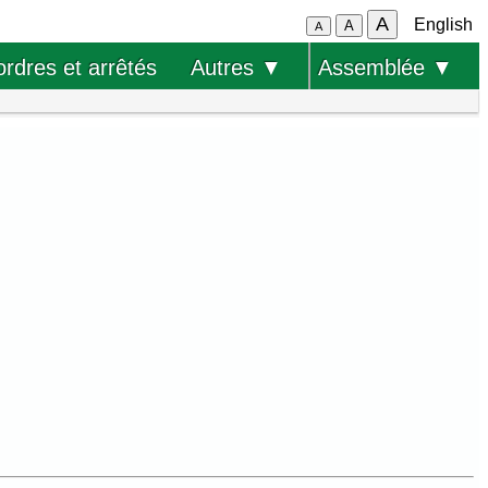
A
English
A
A
ordres et arrêtés
Autres ▼
Assemblée ▼