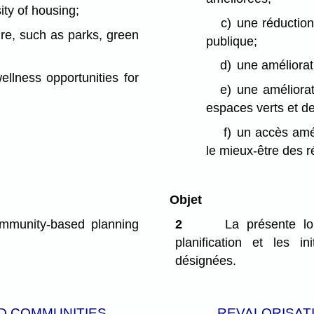
ity of housing;
c)
une réduction
re, such as parks, green
publique;
d)
une améliorati
ellness opportunities for
e)
une améliorat
espaces verts et de
f)
un accès amél
le mieux-être des r
Objet
ommunity-based planning
2
La présente lo
planification et les in
désignées.
D COMMUNITIES
REVALORISAT