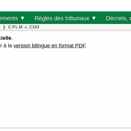
Décrets, 
ements ▼
Règles des tribunaux ▼
.
C.P.L.M. c. C163
ielle
.
er à la
version bilingue en format PDF
.