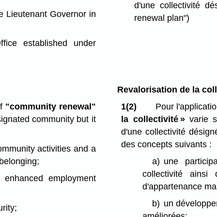
d'une collectivité dé
e Lieutenant Governor in
renewal plan")
ice established under
Revalorisation de la coll
of
"community renewal"
1(2)
Pour l'applicati
signated community but it
la collectivité »
varie s
d'une collectivité dési
des concepts suivants :
community activities and a
belonging;
a)
une particip
collectivité ain
d enhanced employment
d'appartenance mani
b)
un développem
rity;
améliorées;