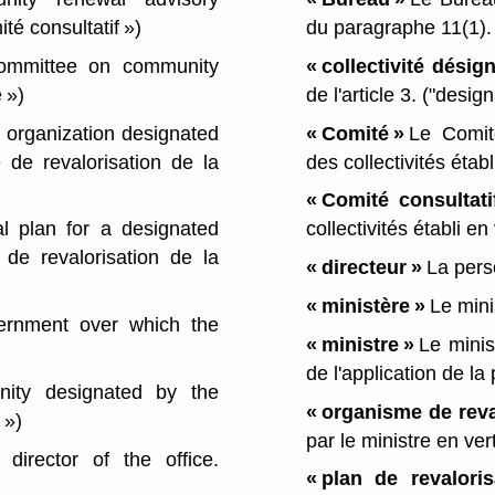
té consultatif »)
du paragraphe 11(1)
committee on community
« collectivité désig
 »)
de l'article 3.
("desig
organization designated
« Comité »
Le Comité
 de revalorisation de la
des collectivités établ
« Comité consultati
 plan for a designated
collectivités établi en
n de revalorisation de la
« directeur »
La pers
« ministère »
Le minis
rnment over which the
« ministre »
Le minis
de l'application de la
ity designated by the
« organisme de reval
 »)
par le ministre en vert
irector of the office.
« plan de revaloris