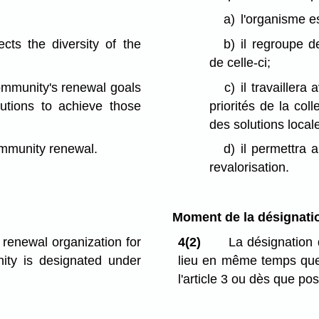
a)
l'organisme es
cts the diversity of the
b)
il regroupe de
de celle-ci;
 community's renewal goals
c)
il travaillera
lutions to achieve those
priorités de la col
des solutions local
community renewal.
d)
il permettra 
revalorisation.
Moment de la désignati
renewal organization for
4(2)
La désignation d
ity is designated under
lieu en même temps que l
l'article 3 ou dès que pos