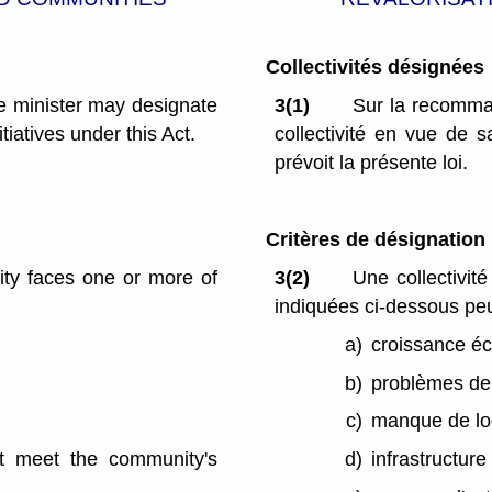
Collectivités désignées
e minister may designate
3(1)
Sur la recomman
iatives under this Act.
collectivité en vue de sa
prévoit la présente loi.
Critères de désignation
ty faces one or more of
3(2)
Une collectivité
indiquées ci-dessous peut
a)
croissance éc
b)
problèmes de 
c)
manque de lo
ot meet the community's
d)
infrastructur