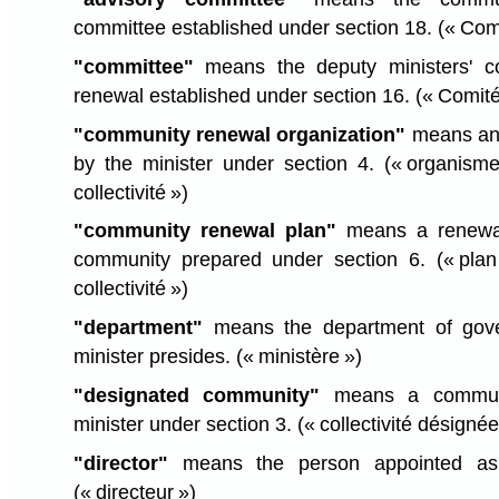
committee established under section 18.
(« Comi
"committee"
means the deputy ministers' 
renewal established under section 16.
(« Comité
"community renewal organization"
means an 
by the minister under section 4.
(« organisme
collectivité »)
"community renewal plan"
means a renewal
community prepared under section 6.
(« pla
collectivité »)
"department"
means the department of gove
minister presides.
(« ministère »)
"designated community"
means a commun
minister under section 3.
(« collectivité désignée
"director"
means the person appointed as d
(« directeur »)