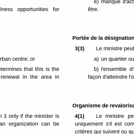
e)
manque d'acti
ness opportunities for
être.
Portée de la désignatio
3(3)
Le ministre peut
rban centre; or
a)
un quartier o
etermines that this is the
b)
l'ensemble d'u
renewal in the area in
façon d'atteindre l'o
Organisme de revalorisat
 only if the minister is
4(1)
Le ministre pe
t an organization can be
uniquement s'il est con
critères qui suivent ou q