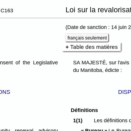
Loi sur la revalorisa
. C163
(Date de sanction : 14 juin 
français seulement
Table des matières
ent of the Legislative
SA MAJESTÉ, sur l'avis 
du Manitoba, édicte :
ONS
DIS
Définitions
1(1)
Les définitions 
ity renewal advisory
« Bureau »
Le Bureau 