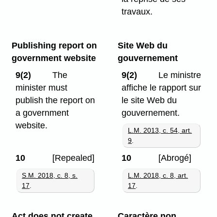
travaux.
Publishing report on
Site Web du
government website
gouvernement
9(2)
The
9(2)
Le ministre
minister must
affiche le rapport sur
publish the report on
le site Web du
a government
gouvernement.
website.
L.M. 2013, c. 54, art.
9
.
10
[Repealed]
10
[Abrogé]
S.M. 2018, c. 8, s.
L.M. 2018, c. 8, art.
17
.
17
.
Act does not create
Caractère non