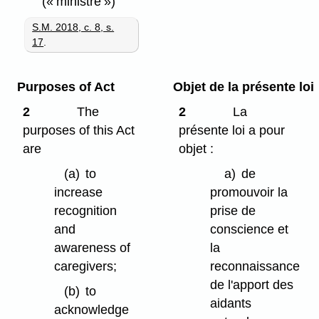
(« ministre »)
S.M. 2018, c. 8, s.
17
.
Purposes of Act
Objet de la présente loi
2
The
2
La
purposes of this Act
présente loi a pour
are
objet :
(a)
to
a)
de
increase
promouvoir la
recognition
prise de
and
conscience et
awareness of
la
caregivers;
reconnaissance
de l'apport des
(b)
to
aidants
acknowledge