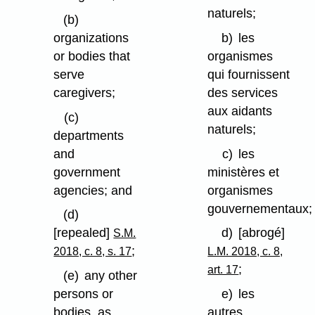
naturels;
(b)
organizations
b)
les
or bodies that
organismes
serve
qui fournissent
caregivers;
des services
aux aidants
(c)
naturels;
departments
and
c)
les
government
ministères et
agencies; and
organismes
gouvernementaux;
(d)
[repealed]
d)
[abrogé]
S.M.
;
2018, c. 8, s. 17
L.M. 2018, c. 8,
;
art. 17
(e)
any other
persons or
e)
les
bodies, as
autres