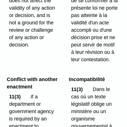
does not affect the
de se conformer à la
validity of any action
présente loi ne porte
or decision, and is
pas atteinte à la
not a ground for the
validité d'un acte
review or challenge
accompli ou d'une
of any action or
décision prise et ne
decision.
peut servir de motif
à leur révision ou à
leur contestation.
Conflict with another
Incompatibilité
enactment
11(3)
Dans le
11(3)
If a
cas où un texte
department or
législatif oblige un
government agency
ministère ou un
is required by an
organisme
enactment to
gouvernemental à