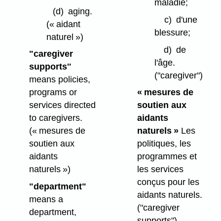
maladie;
(d)
aging.
c)
d'une
(« aidant
blessure;
naturel »)
d)
de
"caregiver
l'âge.
supports''
("caregiver")
means policies,
programs or
« mesures de
services directed
soutien aux
to caregivers.
aidants
(« mesures de
naturels »
Les
soutien aux
politiques, les
aidants
programmes et
naturels »)
les services
conçus pour les
"department"
aidants naturels.
means a
("caregiver
department,
supports")