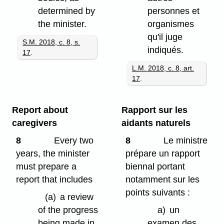
determined by
personnes et
the minister.
organismes
qu'il juge
S.M. 2018, c. 8, s.
indiqués.
17
.
L.M. 2018, c. 8, art.
17
.
Report about
Rapport sur les
caregivers
aidants naturels
8
Every two
8
Le ministre
years, the minister
prépare un rapport
must prepare a
biennal portant
report that includes
notamment sur les
points suivants :
(a)
a review
of the progress
a)
un
being made in
examen des