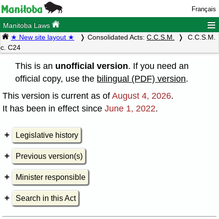
Français
≡
Manitoba Laws
★ New site layout ★
Consolidated Acts:
C.C.S.M.
C.C.S.M.
c. C24
This is an
unofficial version
. If you need an
official copy, use the
bilingual (PDF) version
.
This version is current as of
August 4, 2026
.
It has been in effect since
June 1, 2022
.
Legislative history
Previous version(s)
Minister responsible
Search in this Act