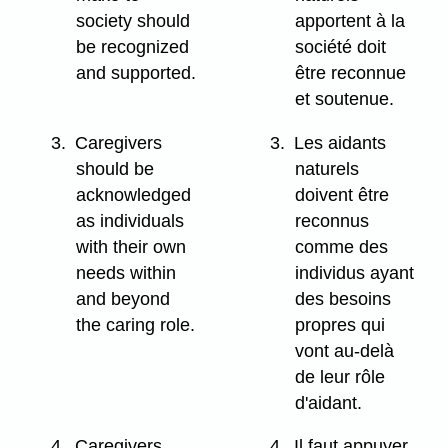
society should
apportent à la
be recognized
société doit
and supported.
être reconnue
et soutenue.
3.
Caregivers
3.
Les aidants
should be
naturels
acknowledged
doivent être
as individuals
reconnus
with their own
comme des
needs within
individus ayant
and beyond
des besoins
the caring role.
propres qui
vont au-delà
de leur rôle
d'aidant.
4.
Caregivers
4.
Il faut appuyer