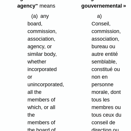
agency"
means
gouvernemental »
(a)
any
a)
board,
Conseil,
commission,
commission,
association,
association,
agency, or
bureau ou
similar body,
autre entité
whether
semblable,
incorporated
constitué ou
or
non en
unincorporated,
personne
all the
morale, dont
members of
tous les
which, or all
membres ou
the
tous ceux du
members of
conseil de
the board of
direction ou