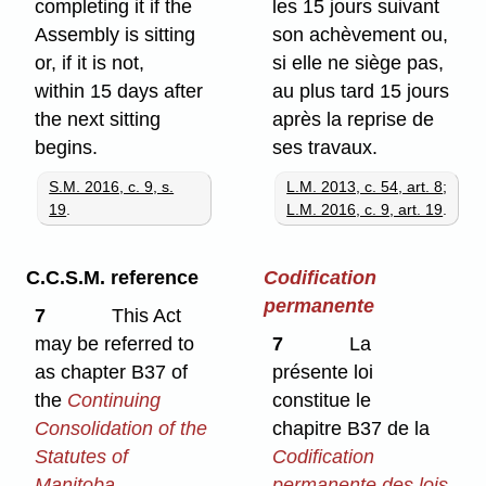
completing it if the
les 15 jours suivant
Assembly is sitting
son achèvement ou,
or, if it is not,
si elle ne siège pas,
within 15 days after
au plus tard 15 jours
the next sitting
après la reprise de
begins.
ses travaux.
S.M. 2016, c. 9, s.
L.M. 2013, c. 54, art. 8
;
19
.
L.M. 2016, c. 9, art. 19
.
C.C.S.M. reference
Codification
permanente
7
This Act
may be referred to
7
La
as chapter B37 of
présente loi
the
Continuing
constitue le
Consolidation of the
chapitre B37 de la
Statutes of
Codification
Manitoba
.
permanente des lois