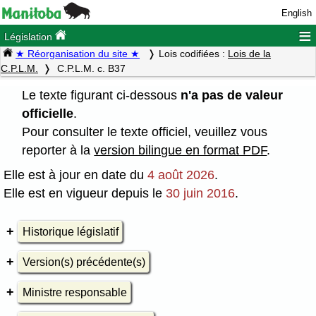
English
≡
Législation
★ Réorganisation du site ★
Lois codifiées :
Lois de la
C.P.L.M.
C.P.L.M. c. B37
Le texte figurant ci-dessous
n'a pas de valeur
officielle
.
Pour consulter le texte officiel, veuillez vous
reporter à la
version bilingue en format PDF
.
Elle est à jour en date du
4 août 2026
.
Elle est en vigueur depuis le
30 juin 2016
.
Historique législatif
Version(s) précédente(s)
Ministre responsable