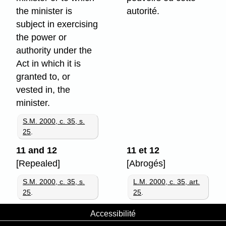
the minister is
autorité.
subject in exercising
the power or
authority under the
Act in which it is
granted to, or
vested in, the
minister.
S.M. 2000, c. 35, s.
25
.
11 and 12
11 et 12
[Repealed]
[Abrogés]
S.M. 2000, c. 35, s.
L.M. 2000, c. 35, art.
25
.
25
.
Accessibilité