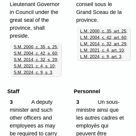
Lieutenant Governor
conseil sous le
in Council under the
Grand Sceau de la
great seal of the
province.
province, shall
L.M. 2000, c. 35, art. 25
;
preside.
L.M. 2004, c. 42, art. 60
;
L.M. 2014, c. 32, art. 29
;
S.M. 2000, c. 35, s. 25
;
L.M. 2021, c. 4, art. 10
;
S.M. 2004, c. 42, s. 60
;
L.M. 2024, c. 9, art. 3
.
S.M. 2014, c. 32, s. 29
;
S.M. 2021, c. 4, s. 10
;
S.M. 2024, c. 9, s. 3
.
Staff
Personnel
3
A deputy
3
Un sous-
minister and such
ministre ainsi que
other officers and
les autres cadres et
employees as may
employés qui
be required to carry
peuvent être