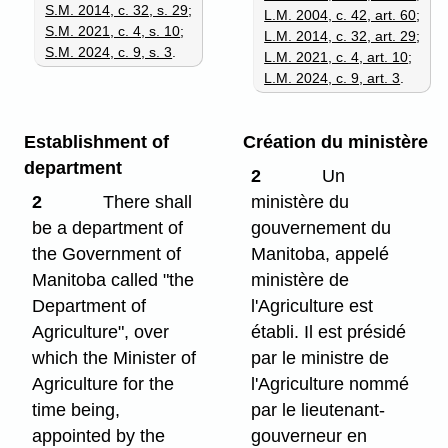
S.M. 2014, c. 32, s. 29
;
L.M. 2004, c. 42, art. 60
;
S.M. 2021, c. 4, s. 10
;
L.M. 2014, c. 32, art. 29
;
S.M. 2024, c. 9, s. 3
.
L.M. 2021, c. 4, art. 10
;
L.M. 2024, c. 9, art. 3
.
Establishment of
Création du ministère
department
2
Un
2
There shall
ministère du
be a department of
gouvernement du
the Government of
Manitoba, appelé
Manitoba called "the
ministère de
Department of
l'Agriculture est
Agriculture", over
établi. Il est présidé
which the Minister of
par le ministre de
Agriculture for the
l'Agriculture nommé
time being,
par le lieutenant-
appointed by the
gouverneur en