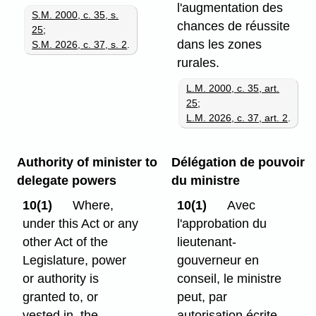
l'augmentation des
S.M. 2000, c. 35, s.
chances de réussite
25
;
dans les zones
S.M. 2026, c. 37, s. 2
.
rurales.
L.M. 2000, c. 35, art.
25
;
L.M. 2026, c. 37, art. 2
.
Authority of minister to
Délégation de pouvoir
delegate powers
du ministre
10(1)
Where,
10(1)
Avec
under this Act or any
l'approbation du
other Act of the
lieutenant-
Legislature, power
gouverneur en
or authority is
conseil, le ministre
granted to, or
peut, par
vested in, the
autorisation écrite,