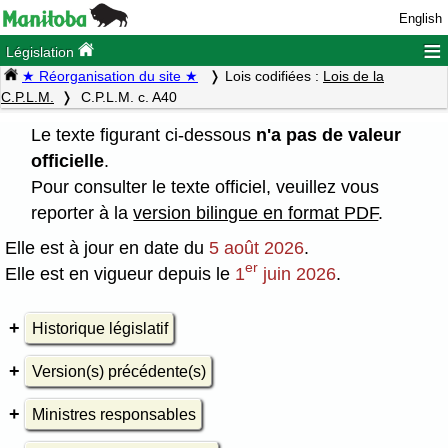
English
≡
Législation
★ Réorganisation du site ★
Lois codifiées :
Lois de la
C.P.L.M.
C.P.L.M. c. A40
Le texte figurant ci-dessous
n'a pas de valeur
officielle
.
Pour consulter le texte officiel, veuillez vous
reporter à la
version bilingue en format PDF
.
Elle est à jour en date du
5 août 2026
.
er
Elle est en vigueur depuis le
1
juin 2026
.
Historique législatif
Version(s) précédente(s)
Ministres responsables