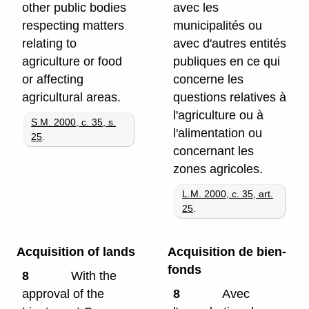
other public bodies
avec les
respecting matters
municipalités ou
relating to
avec d'autres entités
agriculture or food
publiques en ce qui
or affecting
concerne les
agricultural areas.
questions relatives à
l'agriculture ou à
S.M. 2000, c. 35, s.
l'alimentation ou
25
.
concernant les
zones agricoles.
L.M. 2000, c. 35, art.
25
.
Acquisition of lands
Acquisition de bien-
fonds
8
With the
approval of the
8
Avec