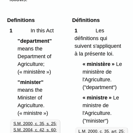
Definitions
Définitions
1
In this Act
1
Les
définitions qui
"department"
suivent s'appliquent
means the
à la présente loi.
Department of
Agriculture;
« ministère »
Le
(« ministère »)
ministère de
l'Agriculture.
"minister"
("department")
means the
Minister of
« ministre »
Le
Agriculture.
ministre de
(« ministre »)
l'Agriculture.
("minister")
S.M. 2000, c. 35, s. 25
;
S.M. 2004, c. 42, s. 60
;
L.M. 2000, c. 35, art. 25
;