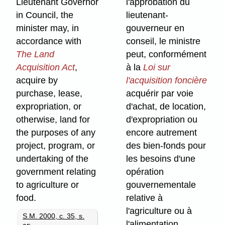
Lieutenant Governor
l'approbation du
in Council, the
lieutenant-
minister may, in
gouverneur en
accordance with
conseil, le ministre
The Land
peut, conformément
Acquisition Act
,
à la
Loi sur
acquire by
l'acquisition foncière
purchase, lease,
acquérir par voie
expropriation, or
d'achat, de location,
otherwise, land for
d'expropriation ou
the purposes of any
encore autrement
project, program, or
des bien-fonds pour
undertaking of the
les besoins d'une
government relating
opération
to agriculture or
gouvernementale
food.
relative à
l'agriculture ou à
S.M. 2000, c. 35, s.
l'alimentation.