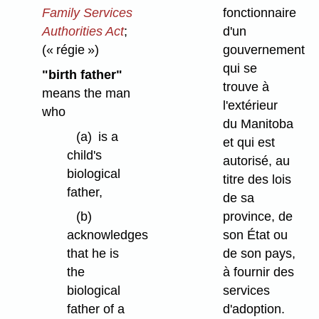
Family Services
fonctionnaire
Authorities Act
;
d'un
(« régie »)
gouvernement
qui se
"birth father"
trouve à
means the man
l'extérieur
who
du Manitoba
(a)
is a
et qui est
child's
autorisé, au
biological
titre des lois
father,
de sa
province, de
(b)
son État ou
acknowledges
de son pays,
that he is
à fournir des
the
services
biological
d'adoption.
father of a