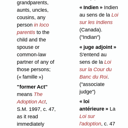
grandparents,
« Indien »
Indien
aunts, uncles,
au sens de la
Loi
cousins, any
sur les Indiens
person
in loco
(Canada).
parentis
to the
("Indian")
child and the
« juge adjoint »
spouse or
S'entend au
common-law
sens de la
Loi
partner of any of
sur la Cour du
those persons;
Banc du Roi
.
(« famille »)
("associate
"former Act"
judge")
means
The
« loi
Adoption Act
,
antérieure »
La
S.M. 1997, c. 47,
Loi sur
as it read
l'adoption
, c. 47
immediately