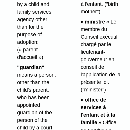
à l'enfant.
("birth
by a child and
mother")
family services
agency other
« ministre »
Le
than for the
membre du
purpose of
Conseil exécutif
adoption;
chargé par le
(« parent
lieutenant-
d'accueil »)
gouverneur en
conseil de
"guardian"
l'application de la
means a person,
présente loi.
other than the
("minister")
child's parent,
who has been
« office de
appointed
services à
guardian of the
l'enfant et à la
person of the
famille »
Office
child by a court
de services à