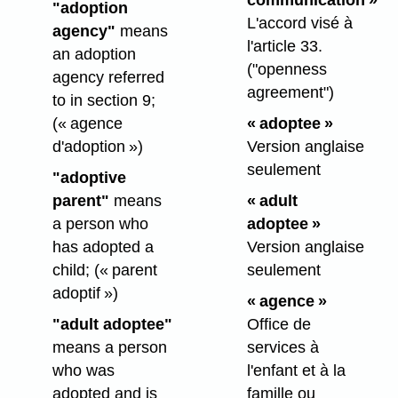
communication »
"adoption
L'accord visé à
agency"
means
l'article 33.
an adoption
("openness
agency referred
agreement")
to in section 9;
(« agence
« adoptee »
d'adoption »)
Version anglaise
seulement
"adoptive
parent"
means
« adult
a person who
adoptee »
has adopted a
Version anglaise
child;
(« parent
seulement
adoptif »)
« agence »
"adult adoptee"
Office de
means a person
services à
who was
l'enfant et à la
adopted and is
famille ou