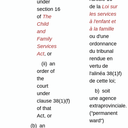
under
de la
Loi sur
section 16
les services
of
The
à l'enfant et
Child
à la famille
and
ou d'une
Family
ordonnance
Services
du tribunal
Act
, or
rendue en
(ii)
an
vertu de
order of
l'alinéa 38(1)f)
the
de cette loi;
court
b)
soit
under
une agence
clause 38(1)⁠(f)
extraprovinciale.
of that
("permanent
Act, or
ward")
(b)
an