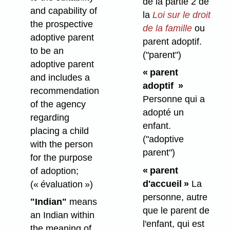
de la partie 2 de
and capability of
la
Loi sur le droit
the prospective
de la famille
ou
adoptive parent
parent adoptif.
to be an
("parent")
adoptive parent
« parent
and includes a
adoptif »
recommendation
Personne qui a
of the agency
adopté un
regarding
enfant.
placing a child
("adoptive
with the person
parent")
for the purpose
« parent
of adoption;
d'accueil »
La
(« évaluation »)
personne, autre
"Indian"
means
que le parent de
an Indian within
l'enfant, qui est
the meaning of