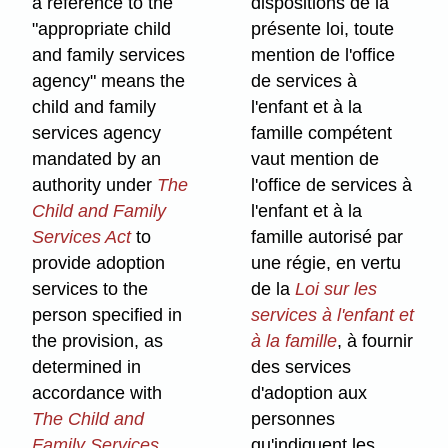
a reference to the
dispositions de la
"appropriate child
présente loi, toute
and family services
mention de l'office
agency" means the
de services à
child and family
l'enfant et à la
services agency
famille compétent
mandated by an
vaut mention de
authority under
The
l'office de services à
Child and Family
l'enfant et à la
Services Act
to
famille autorisé par
provide adoption
une régie, en vertu
services to the
de la
Loi sur les
person specified in
services à l'enfant et
the provision, as
à la famille
, à fournir
determined in
des services
accordance with
d'adoption aux
The Child and
personnes
Family Services
qu'indiquent les