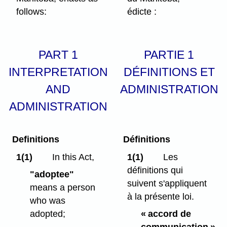
follows:
édicte :
PART 1
PARTIE 1
INTERPRETATION
DÉFINITIONS ET
AND
ADMINISTRATION
ADMINISTRATION
Definitions
Définitions
1(1)
In this Act,
1(1)
Les
définitions qui
"adoptee"
suivent s'appliquent
means a person
à la présente loi.
who was
adopted;
« accord de