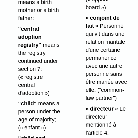
means a birth
board »)
mother or a birth
« conjoint de
father;
fait »
Personne
"central
qui vit dans une
adoption
relation maritale
registry"
means
d'une certaine
the registry
permanence
continued under
avec une autre
section 7;
personne sans
(« registre
être mariée avec
central
elle.
("common-
d'adoption »)
law partner")
"child"
means a
« directeur »
Le
person under the
directeur
age of majority;
mentionné à
(« enfant »)
l'article 4.