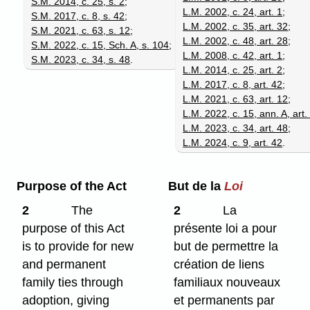
S.M. 2014, c. 25, s. 2
;
L.M. 2002, c. 24, art. 1
;
S.M. 2017, c. 8, s. 42
;
L.M. 2002, c. 35, art. 32
;
S.M. 2021, c. 63, s. 12
;
L.M. 2002, c. 48, art. 28
;
S.M. 2022, c. 15, Sch. A, s. 104
;
L.M. 2008, c. 42, art. 1
;
S.M. 2023, c. 34, s. 48
.
L.M. 2014, c. 25, art. 2
;
L.M. 2017, c. 8, art. 42
;
L.M. 2021, c. 63, art. 12
;
L.M. 2022, c. 15, ann. A, art.
L.M. 2023, c. 34, art. 48
;
L.M. 2024, c. 9, art. 42
.
Purpose of the Act
But de la
Loi
2
The
2
La
purpose of this Act
présente loi a pour
is to provide for new
but de permettre la
and permanent
création de liens
family ties through
familiaux nouveaux
adoption, giving
et permanents par