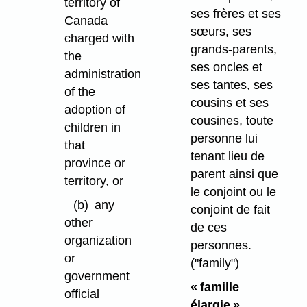
territory of
ses frères et ses
Canada
sœurs, ses
charged with
grands-parents,
the
ses oncles et
administration
ses tantes, ses
of the
cousins et ses
adoption of
cousines, toute
children in
personne lui
that
tenant lieu de
province or
parent ainsi que
territory, or
le conjoint ou le
(b)
any
conjoint de fait
other
de ces
organization
personnes.
or
("family")
government
« famille
official
élargie »