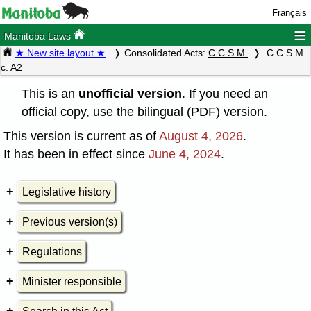
Français
≡
Manitoba Laws
★ New site layout ★
Consolidated Acts:
C.C.S.M.
C.C.S.M.
c. A2
This is an
unofficial version
. If you need an
official copy, use the
bilingual (PDF) version
.
This version is current as of
August 4, 2026
.
It has been in effect since
June 4, 2024
.
Legislative history
Previous version(s)
Regulations
Minister responsible