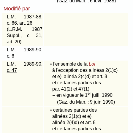
(Gaz. du Man. : 6 févr. 1988)
Modifié par
L.M. 1987-88,
c. 66, art. 26
(L.R.M. 1987
Suppl., c. 31,
art. 20)
L.M. 1989-90,
c. 6
L.M. 1989-90,
• l'ensemble de la
Loi
c. 47
à l'exception des alinéas
2(1)c)
et e), alinéa
2(4)d)
et art. 8
et certaines parties des
par
. 41(2)
et
47(1)
er
– en vigueur le 1
juill. 1990
(Gaz. du Man. : 9 juin 1990)
• certaines parties des
alinéas
2(1)c)
et e),
alinéa
2(4)d)
et art. 8
et certaines parties des