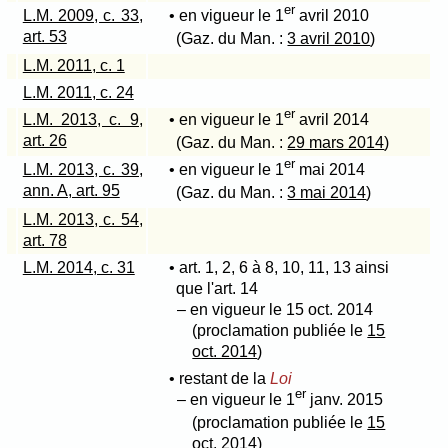
er
L.M. 2009, c. 33,
• en vigueur le 1
avril 2010
art. 53
(Gaz. du Man. :
3 avril 2010
)
L.M. 2011, c. 1
L.M. 2011, c. 24
er
L.M. 2013, c. 9,
• en vigueur le 1
avril 2014
art. 26
(Gaz. du Man. :
29 mars 2014
)
er
L.M. 2013, c. 39,
• en vigueur le 1
mai 2014
ann. A, art. 95
(Gaz. du Man. :
3 mai 2014
)
L.M. 2013, c. 54,
art. 78
L.M. 2014, c. 31
• art. 1, 2, 6 à 8, 10, 11, 13 ainsi
que l'art. 14
– en vigueur le 15 oct. 2014
(proclamation publiée le
15
oct. 2014
)
• restant de la
Loi
er
– en vigueur le 1
janv. 2015
(proclamation publiée le
15
oct. 2014
)