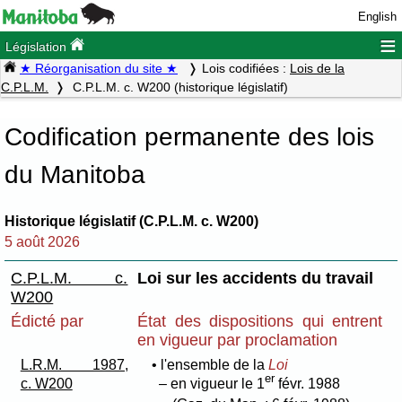
English
≡
Législation
★ Réorganisation du site ★
Lois codifiées :
Lois de la
C.P.L.M.
C.P.L.M. c. W200 (historique législatif)
Codification permanente des lois
du Manitoba
Historique législatif (C.P.L.M. c. W200)
5 août 2026
C.P.L.M. c.
Loi sur les accidents du travail
W200
Édicté par
État des dispositions qui entrent
en vigueur par proclamation
L.R.M. 1987,
• l'ensemble de la
Loi
er
c. W200
– en vigueur le 1
févr. 1988