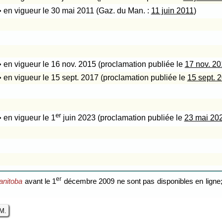
• en vigueur le 30 mai 2011 (Gaz. du Man. :
11 juin 2011
)
• en vigueur le 16 nov. 2015 (proclamation publiée le
17 nov. 2
• en vigueur le 15 sept. 2017 (proclamation publiée le
15 sept. 
er
• en vigueur le 1
juin 2023 (proclamation publiée le
23 mai 20
er
anitoba
avant le 1
décembre 2009 ne sont pas disponibles en ligne; 
.M.