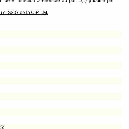
ion de « infraction » énoncée au par
. 1(1)
(modifié par
du c. S207 de la C.P.L.M.
15
)