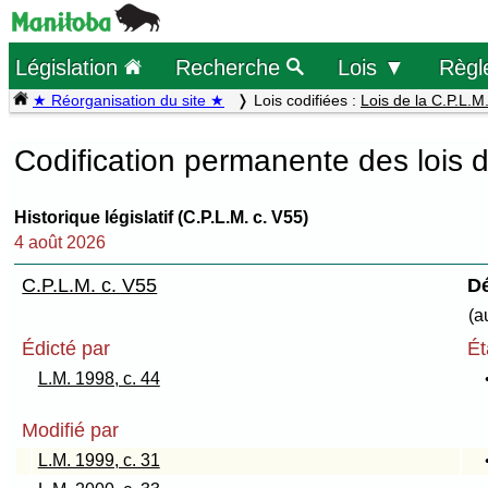
Législation
Recherche
Lois ▼
Règl
★ Réorganisation du site ★
Lois codifiées :
Lois de la C.P.L.M
Codification permanente des lois 
Historique législatif (C.P.L.M. c. V55)
4 août 2026
C.P.L.M. c. V55
Dé
(a
Édicté par
Ét
L.M. 1998, c. 44
Modifié par
L.M. 1999, c. 31