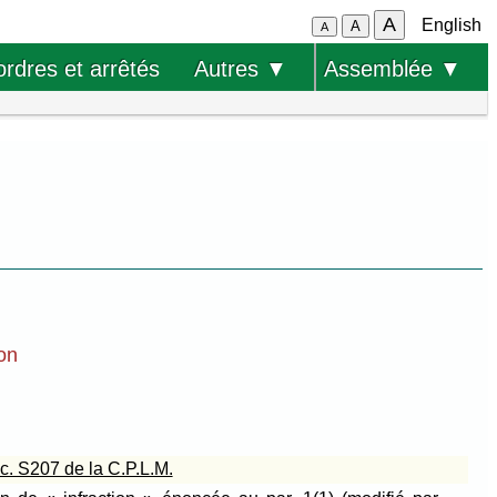
A
English
A
A
ordres et arrêtés
Autres ▼
Assemblée ▼
ion
u c. S207 de la C.P.L.M.