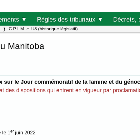
Décrets, 
ements ▼
Règles des tribunaux ▼
.
C.P.L.M. c. U8 (historique législatif)
du Manitoba
i sur le Jour commémoratif de la famine et du géno
at des dispositions qui entrent en vigueur par proclamat
er
• le 1
juin 2022