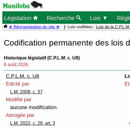
Législation
Recherche
Lois ▼
Règl
★ Réorganisation du site ★
Lois codifiées :
Lois de la C.P.L.M
Codification permanente des lois 
Historique législatif (C.P.L.M. c. U8)
6 août 2026
C.P.L.M. c. U8
Lo
Édicté par
Ét
L.M. 2008, c. 37
Modifié par
aucune modification
Abrogée par
L.M. 2022, c. 28, art. 3