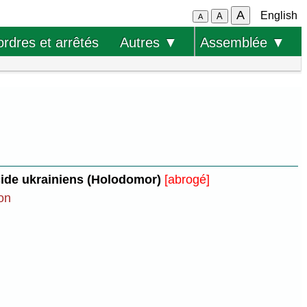
A
English
A
A
ordres et arrêtés
Autres ▼
Assemblée ▼
cide ukrainiens (Holodomor)
[abrogé]
ion