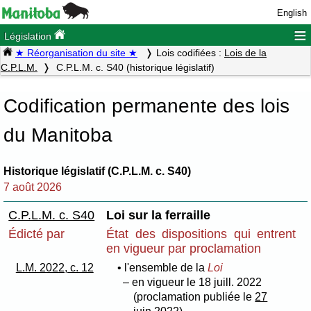
English
≡
Législation
★ Réorganisation du site ★
Lois codifiées :
Lois de la
C.P.L.M.
C.P.L.M. c. S40 (historique législatif)
Codification permanente des lois
du Manitoba
Historique législatif (C.P.L.M. c. S40)
7 août 2026
C.P.L.M. c. S40
Loi sur la ferraille
Édicté par
État des dispositions qui entrent
en vigueur par proclamation
L.M. 2022, c. 12
• l'ensemble de la
Loi
– en vigueur le 18 juill. 2022
(proclamation publiée le
27