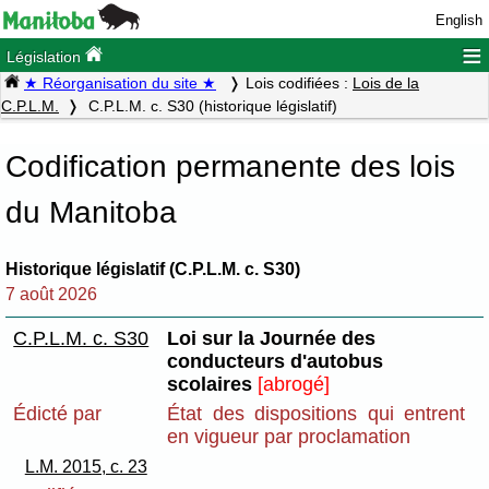
English
≡
Législation
★ Réorganisation du site ★
Lois codifiées :
Lois de la
C.P.L.M.
C.P.L.M. c. S30 (historique législatif)
Codification permanente des lois
du Manitoba
Historique législatif (C.P.L.M. c. S30)
7 août 2026
C.P.L.M. c. S30
Loi sur la Journée des
conducteurs d'autobus
scolaires
[abrogé]
Édicté par
État des dispositions qui entrent
en vigueur par proclamation
L.M. 2015, c. 23