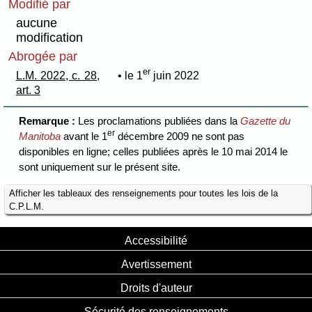
Modifié par
aucune
modification
Abrogée par
er
L.M. 2022, c. 28,
• le 1
juin 2022
art. 3
Remarque :
Les proclamations publiées dans la
Gazette du
er
Manitoba
avant le 1
décembre 2009 ne sont pas
disponibles en ligne; celles publiées après le 10 mai 2014 le
sont uniquement sur le présent site.
Afficher les tableaux des renseignements pour toutes les lois de la
C.P.L.M.
Accessibilité
Avertissement
Droits d'auteur
Sécurité des renseignements