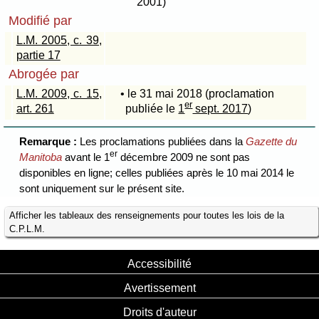
2001)
Modifié par
L.M. 2005, c. 39,
partie 17
Abrogée par
L.M. 2009, c. 15,
• le 31 mai 2018 (proclamation
er
art. 261
publiée le
1
sept. 2017
)
Remarque :
Les proclamations publiées dans la
Gazette du
er
Manitoba
avant le 1
décembre 2009 ne sont pas
disponibles en ligne; celles publiées après le 10 mai 2014 le
sont uniquement sur le présent site.
Afficher les tableaux des renseignements pour toutes les lois de la
C.P.L.M.
Accessibilité
Avertissement
Droits d'auteur