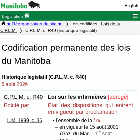
English
≡
Législation
★ Réorganisation du site ★
Lois codifiées :
Lois de la
C.P.L.M.
C.P.L.M. c. R40 (historique législatif)
Codification permanente des lois
du Manitoba
Historique législatif (C.P.L.M. c. R40)
5 août 2026
C.P.L.M. c. R40
Loi sur les infirmières
[abrogé]
Édicté par
État des dispositions qui entrent
en vigueur par proclamation
L.M. 1999, c. 36
• l'ensemble de la
Loi
– en vigueur le 15 août 2001
er
(Gaz. du Man. : 1
sept.