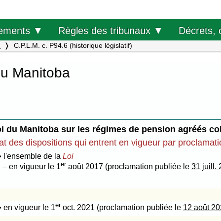
Décrets, 
ements ▼
Règles des tribunaux ▼
.
C.P.L.M. c. P94.6 (historique législatif)
du Manitoba
i du Manitoba sur les régimes de pension agréés col
at des dispositions qui entrent en vigueur par proclamat
• l'ensemble de la
Loi
er
– en vigueur le 1
août 2017 (proclamation publiée le
31 juill.
er
• en vigueur le 1
oct. 2021 (proclamation publiée le
12 août 2