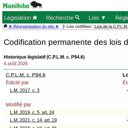
Législation
Recherche
Lois ▼
Règl
★ Réorganisation du site ★
Lois codifiées :
Lois de la C.P.L.M
Codification permanente des lois 
Historique législatif (C.P.L.M. c. P94.6)
4 août 2026
C.P.L.M. c. P94.6
Lo
Édicté par
Ét
L.M. 2017, c. 3
Modifié par
L.M. 2019, c. 5, art. 24
L.M. 2021, c. 14, art. 19