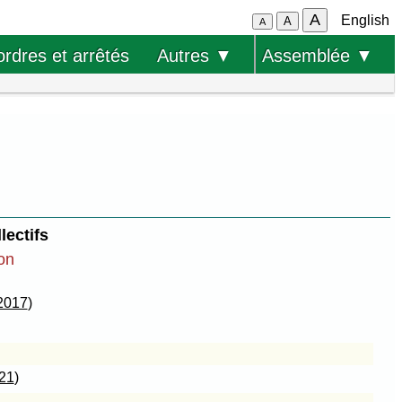
A
English
A
A
ordres et arrêtés
Autres ▼
Assemblée ▼
lectifs
ion
 2017
)
021
)