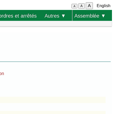
A
English
A
A
ordres et arrêtés
Autres ▼
Assemblée ▼
ion