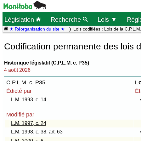
Législation
Recherche
Lois ▼
Règl
★ Réorganisation du site ★
Lois codifiées :
Lois de la C.P.L.M
Codification permanente des lois 
Historique législatif (C.P.L.M. c. P35)
4 août 2026
C.P.L.M. c. P35
Lo
Édicté par
Ét
L.M. 1993, c. 14
Modifié par
L.M. 1997, c. 24
L.M. 1998, c. 38, art. 63
L.M. 2000, c. 6